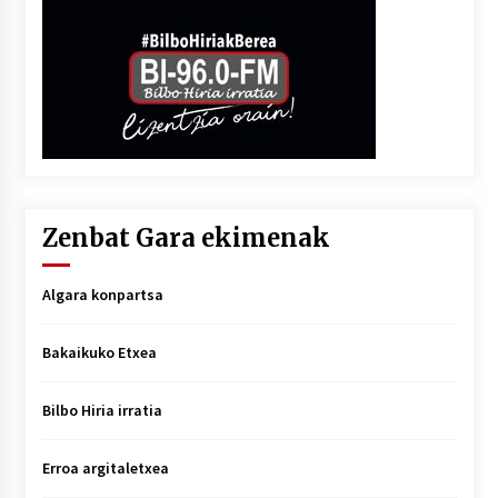
Zenbat Gara ekimenak
Algara konpartsa
Bakaikuko Etxea
Bilbo Hiria irratia
Erroa argitaletxea