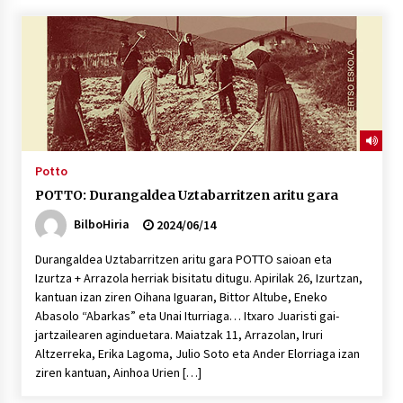
“Hiztegi bat” Gorka Urbizuk idatzitako letren
hiztegia
2026/07/23
Bakaikuko barnetegitik gazteek egindako saio
berezia
2026/07/16
Potto
POTTO: Durangaldea Uztabarritzen aritu gara
Tuba eta bonbardinoaren astea, Bilboko
Kontserbatorioan protagonista
BilboHiria
2024/06/14
2026/07/16
Durangaldea Uztabarritzen aritu gara POTTO saioan eta
Izurtza + Arrazola herriak bisitatu ditugu. Apirilak 26, Izurtzan,
Auzoportala : 1×04 Auzofoniak
kantuan izan ziren Oihana Iguaran, Bittor Altube, Eneko
2026/07/15
Abasolo “Abarkas” eta Unai Iturriaga… Itxaro Juaristi gai-
jartzailearen aginduetara. Maiatzak 11, Arrazolan, Iruri
Altzerreka, Erika Lagoma, Julio Soto eta Ander Elorriaga izan
Gaur abitua da Bilbao bbk live jaialdia
ziren kantuan, Ainhoa Urien […]
2026/07/09