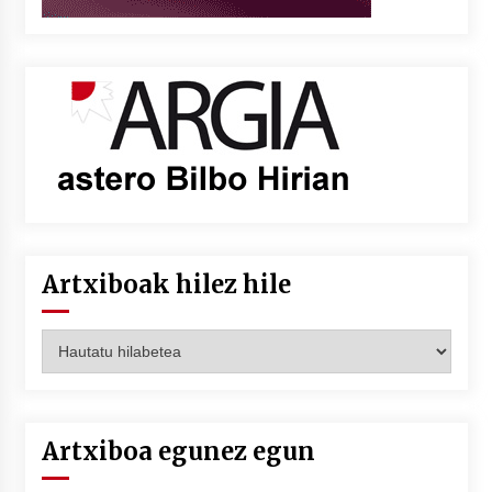
Artxiboak hilez hile
Artxiboak
hilez
hile
Artxiboa egunez egun