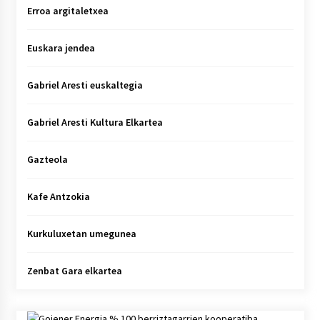
Erroa argitaletxea
Euskara jendea
Gabriel Aresti euskaltegia
Gabriel Aresti Kultura Elkartea
Gazteola
Kafe Antzokia
Kurkuluxetan umegunea
Zenbat Gara elkartea