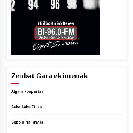
Zenbat Gara ekimenak
Algara konpartsa
Bakaikuko Etxea
Bilbo Hiria irratia