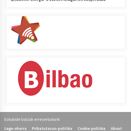
Eskubide batzuk erreserbaturik
Lege-oharra
Pribatutasun-politika
Cookie-politika
About