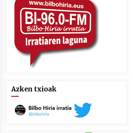
2026/07/03
MUSIBLA #297: Bide, Boards Of Canada, Somak,
Tiga, Twisted Teens, Underscores, Habia
2026/07/02
Azken txioak