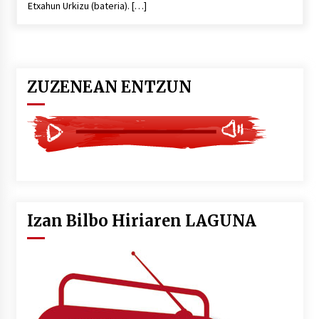
Etxahun Urkizu (bateria). […]
POTTO: San Pedro jaietako bertso-saioa
2026/07/09
ZUZENEAN ENTZUN
Larunbatean Plentziako Itsas Martxa ospatuko
da
2026/07/07
LIBURUEN ERREPUBLIKA TXIKIA: Hiragana akats
isil batekin dator beti
2026/07/07
Izan Bilbo Hiriaren LAGUNA
Auritz Iñurrietaren margoak ikusgai
Uribitarte40 aretoan
2026/07/03
SOINUGELA: Paul McCartney eta Ringo Starr-en
lan berriak