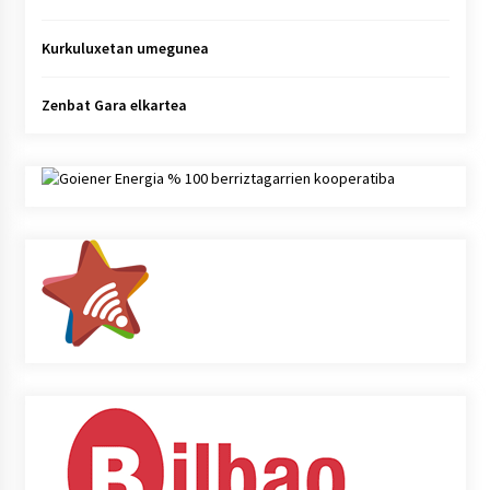
Kurkuluxetan umegunea
Zenbat Gara elkartea