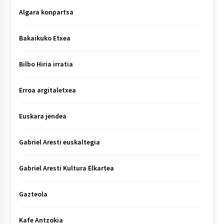
Algara konpartsa
Bakaikuko Etxea
Bilbo Hiria irratia
Erroa argitaletxea
Euskara jendea
Gabriel Aresti euskaltegia
Gabriel Aresti Kultura Elkartea
Gazteola
Kafe Antzokia