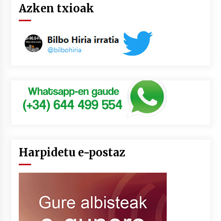
Azken txioak
Harpidetu e-postaz