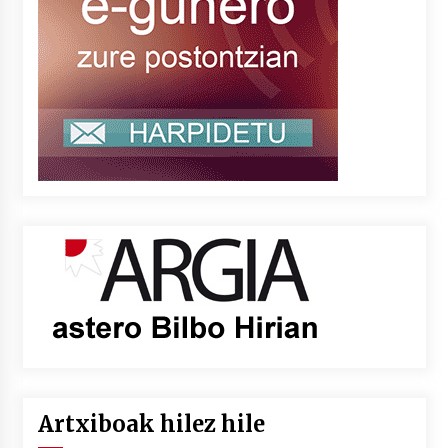
Artxiboak hilez hile