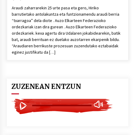
Araudi zaharrarekin 25 urte pasa eta gero, Hiriko
barrutietako antolakuntza eta funtzionamendu araudi berria
“txarragoa” dela diote . Auzo Elkarteen Federazioko
ordezkariak izan dira gurean . Auzo Elkarteen Federazioko
ordezkariek. kexa agertu dira Udalaren jokabidearekin, batik
bat, araudi berrituan ez duelako auzotarren ekarpenik bildu.
“Araudiaren berrikuste prozesuan zuzendutako eztabaidak
eginez justifikatu da […]
ZUZENEAN ENTZUN