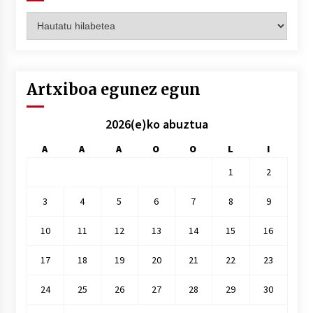
Artxiboak
hilez
hile
Artxiboa egunez egun
2026(e)ko abuztua
A
A
A
O
O
L
I
1
2
3
4
5
6
7
8
9
10
11
12
13
14
15
16
17
18
19
20
21
22
23
24
25
26
27
28
29
30