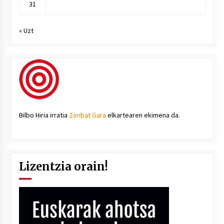
31
« Uzt
Bilbo Hiria irratia
Zenbat Gara
elkartearen ekimena da.
Lizentzia orain!