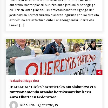
auzorako Master planari buruzko auzo jardunaldi bat egingo
du Bizinahi altzogunean. Hiru ataletan banatuta egongo den
jardunaldian Zorrotzaurreko planaren inguruan arituko dira eta
etorkizuna ere aztertuko dute. Lehenengo Iñaki Uriarte eta
Eneko […]
Ibaizabal Magazina
IBAIZABAL: Hiriko barrutietako antolakuntza eta
funtzionamendu araudia berrikusiarekin kexu
Auzo Elkarteen Federazioa
BilboHiria
2017/05/15