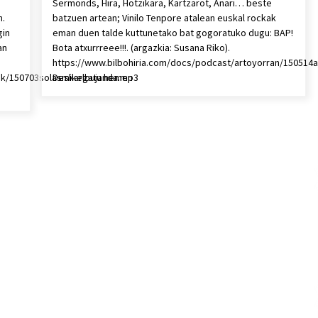
Sermonds, Hira, Hotzikara, Kartzarot, Anari… beste
n.
batzuen artean; Vinilo Tenpore atalean euskal rockak
gin
eman duen talde kuttunetako bat gogoratuko dugu: BAP!
an
Bota atxurrreee!!!. (argazkia: Susana Riko).
https://www.bilbohiria.com/docs/podcast/artoyorran/150514
iak/150703solasmikelbujanda.mp3
Deskargatu hemen