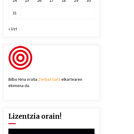
24
25
26
27
28
29
30
31
« Uzt
Bilbo Hiria irratia
Zenbat Gara
elkartearen
ekimena da.
Lizentzia orain!