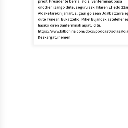
prest. Presidente berria, aldiz, Sanferminak pasa
onodren izango dute, seguru aski hilaren 21 edo 22a
Aldaketarekin jarraituz, gaur goizean Udalbatzarra e
dute Iruñean. Bukatzeko, Mikel Bujandak astelehene
hasiko diren Sanferminak aipatu ditu.
https://www.bilbohiria.com/docs/podcast/solasald
Deskargatu hemen