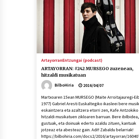
protagonista
2026/07/16
POTTO: San Pedro jaietako bertso-
saioa
2026/07/09
Auritz Iñurrietaren margoak
ikusgai Uribitarte40 aretoan
Artayorran
Entzungai (podcast)
2026/07/03
ARTAYORRAN: #242 MURSEGO zuzenean,
hitzaldi musikatuan
BilboHiria
2016/04/07
Martxoaren 15ean MURSEGO (Maite Arroitajauregi-Eib
1977) Gabriel Aresti Euskaltegiko ikasleei bere musi
eskaintzera eta azaltzera etorri zen, Kafe Antzokiko
hitzaldi musikatuen zikloaren barruan. Bere ibilbidea,
gustuak, eta doinuak ederto azaldu zituen, kantuak
jotzeaz eta abesteaz gain. Adi!! Zabaldu belarriak!
https://bilbohiria.com/docs2/2016/artayorran/1604