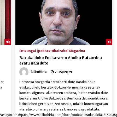
2026/07/15
Larunbatean Plentziako Itsas
Martxa ospatuko da
2026/07/07
SOINUGELA: Paul McCartney eta
Ringo Starr-en lan berriak
Entzungai (podcast)
Ibaizabal Magazina
2026/07/03
Barakaldoko Euskararen Aholku Batzordea
eratu nahi dute
BilboHiria
2015/09/29
ar,
Sorpresa pozgarria hartu berri dute Barakaldoko
ka
euskaldunek, bertatik Gotzon Hermosilla kazetariak
kontatu digunez: alkatearen arabera, laster eratuko dute
Euskararen Aholku Batzordea. Berri ona da, inondik inora,
baina lehen gertatzen zen bezala, udalak honen inguruan
ateratako oharra gazteleraz baino ez dago idatzita.
07artayorran.mp3
https://www.bilbohiria.com/docs/podcast/solasaldiak/15093