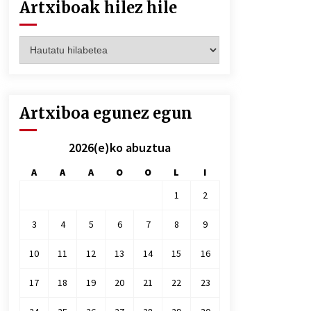
Artxiboak hilez hile
Artxiboak
hilez
hile
Artxiboa egunez egun
2026(e)ko abuztua
A
A
A
O
O
L
I
1
2
3
4
5
6
7
8
9
10
11
12
13
14
15
16
17
18
19
20
21
22
23