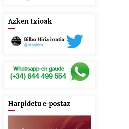
Azken txioak
Harpidetu e-postaz