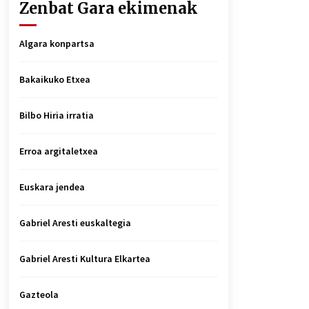
Zenbat Gara ekimenak
Algara konpartsa
Bakaikuko Etxea
Bilbo Hiria irratia
Erroa argitaletxea
Euskara jendea
Gabriel Aresti euskaltegia
Gabriel Aresti Kultura Elkartea
Gazteola