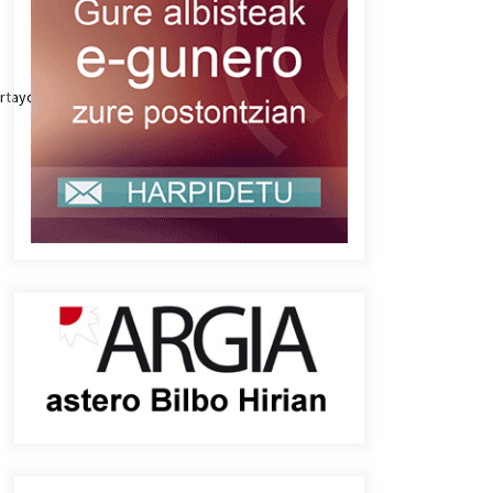
artayorran.mp3