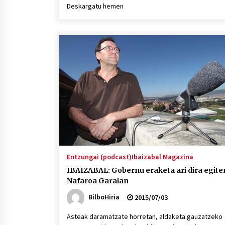
Deskargatu hemen
Entzungai (podcast)
Ibaizabal Magazina
IBAIZABAL: Gobernu eraketa ari dira egite
Nafaroa Garaian
BilboHiria
2015/07/03
Asteak daramatzate horretan, aldaketa gauzatzeko