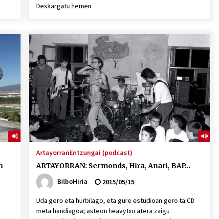
Deskargatu hemen
Artayorran
Entzungai (podcast)
n
ARTAYORRAN: Sermonds, Hira, Anari, BAP…
BilboHiria
2015/05/15
Uda gero eta hurbilago, eta gure estudioan gero ta CD
meta handiagoa; asteon heavytxo atera zaigu