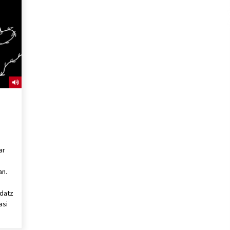
2026/07/15
Larunbatean Plentziako Itsas
Martxa ospatuko da
2026/07/07
SOINUGELA: Paul McCartney eta
Ringo Starr-en lan berriak
2026/07/03
ar
an.
rdatz
asi