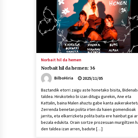
protagonista
2026/07/16
POTTO: San Pedro jaietako bertso-
saioa
2026/07/09
Auritz Iñurrietaren margoak
ikusgai Uribitarte40 aretoan
Norbait hil da hemen
2026/07/03
Norbait hil da hemen: 36
BilboHiria
2025/11/05
Baztandik etorri zaigu aste honetako bisita, Bidenab
taldea. Hirukoteko bi izan ditugu gurekin, Ane eta
Kattalin, baina Malen ahaztu gabe kanta aukeraketet
Zerrenda benetan polita irten da haien gomendioak
jarrita, eta elkarrizketa polita baita ere hainbat gai a
bezala edukita. Orain sortze prozesuan murgiltzen h
den taldea izan arren, badute […]