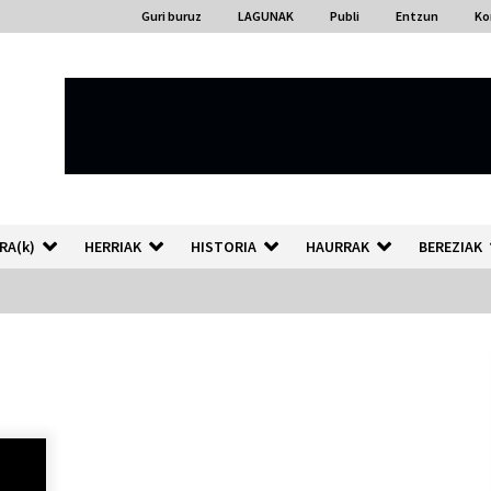
Guri buruz
LAGUNAK
Publi
Entzun
Ko
RA(k)
HERRIAK
HISTORIA
HAURRAK
BEREZIAK
“Hiztegi bat” Gorka Urbizuk
idatzitako letren hiztegia
2026/07/23
Auzoportala : 1×04 Auzofoniak