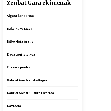
Zenbat Gara ekimenak
Algara konpartsa
Bakaikuko Etxea
Bilbo Hiria irratia
Erroa argitaletxea
Euskara jendea
Gabriel Aresti euskaltegia
Gabriel Aresti Kultura Elkartea
Gazteola