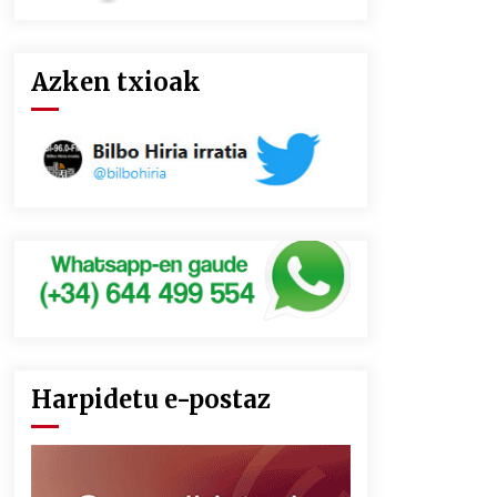
Azken txioak
Harpidetu e-postaz