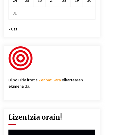
24
25
26
27
28
29
30
31
« Uzt
Bilbo Hiria irratia
Zenbat Gara
elkartearen
ekimena da.
Lizentzia orain!