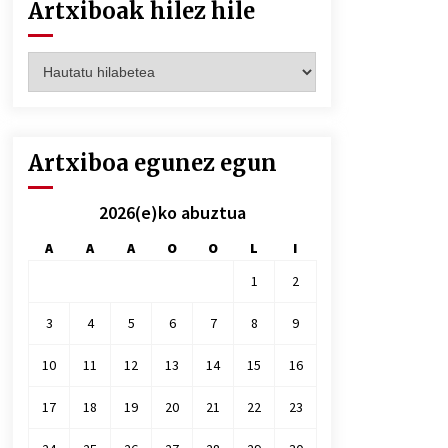
Artxiboak hilez hile
Artxiboak
hilez
hile
Artxiboa egunez egun
2026(e)ko abuztua
A
A
A
O
O
L
I
1
2
3
4
5
6
7
8
9
10
11
12
13
14
15
16
17
18
19
20
21
22
23