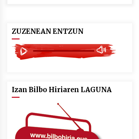
POTTO: San Pedro jaietako bertso-saioa
2026/07/09
ZUZENEAN ENTZUN
Larunbatean Plentziako Itsas Martxa ospatuko
da
2026/07/07
LIBURUEN ERREPUBLIKA TXIKIA: Hiragana akats
isil batekin dator beti
2026/07/07
Izan Bilbo Hiriaren LAGUNA
Auritz Iñurrietaren margoak ikusgai
Uribitarte40 aretoan
2026/07/03
SOINUGELA: Paul McCartney eta Ringo Starr-en
lan berriak