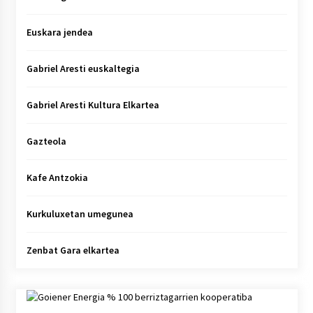
Euskara jendea
Gabriel Aresti euskaltegia
Gabriel Aresti Kultura Elkartea
Gazteola
Kafe Antzokia
Kurkuluxetan umegunea
Zenbat Gara elkartea