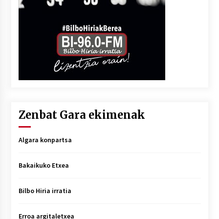
Zenbat Gara ekimenak
Algara konpartsa
Bakaikuko Etxea
Bilbo Hiria irratia
Erroa argitaletxea