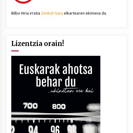
Bilbo Hiria irratia
Zenbat Gara
elkartearen ekimena da.
Lizentzia orain!