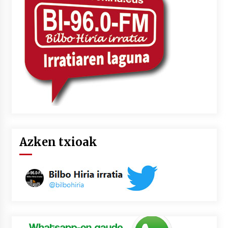
2026/07/03
MUSIBLA #297: Bide, Boards Of Canada, Somak,
Tiga, Twisted Teens, Underscores, Habia
2026/07/02
Azken txioak