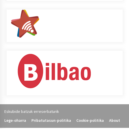
Eskubide batzuk erreserbaturik
Lege-oharra
Pribatutasun-politika
Cookie-politika
About