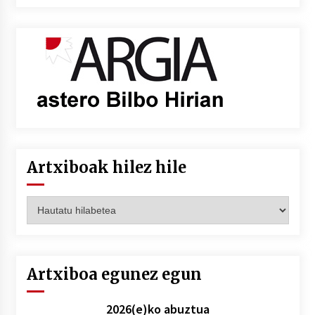
Artxiboak hilez hile
Artxiboak
hilez
hile
Artxiboa egunez egun
2026(e)ko abuztua