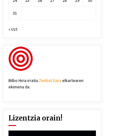
24
25
26
27
28
29
30
31
« Uzt
Bilbo Hiria irratia
Zenbat Gara
elkartearen
ekimena da.
Lizentzia orain!