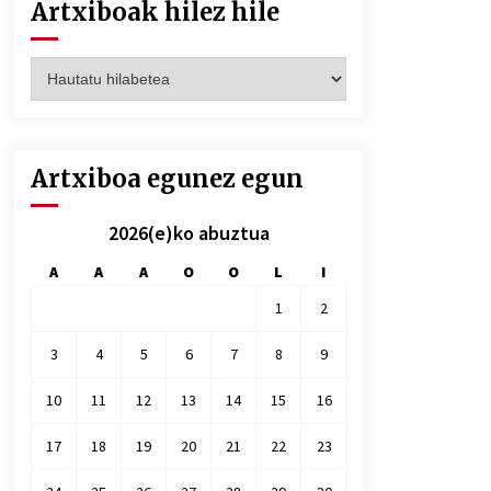
Artxiboak hilez hile
Artxiboak
hilez
hile
Artxiboa egunez egun
2026(e)ko abuztua
A
A
A
O
O
L
I
1
2
3
4
5
6
7
8
9
10
11
12
13
14
15
16
17
18
19
20
21
22
23