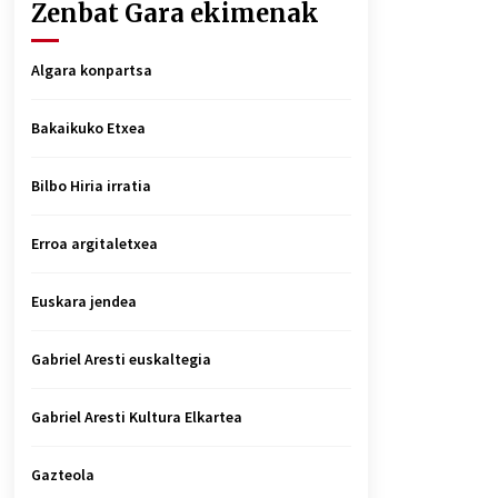
Zenbat Gara ekimenak
Algara konpartsa
Bakaikuko Etxea
Bilbo Hiria irratia
Erroa argitaletxea
Euskara jendea
Gabriel Aresti euskaltegia
Gabriel Aresti Kultura Elkartea
Gazteola