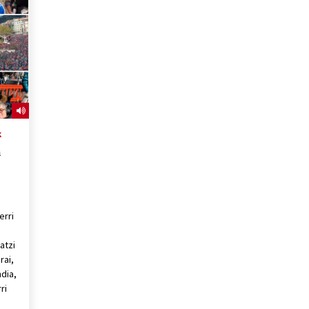
2026/07/15
Larunbatean Plentziako Itsas
Martxa ospatuko da
2026/07/07
SOINUGELA: Paul McCartney eta
Ringo Starr-en lan berriak
k
2026/07/03
a
erri
atzi
rai,
dia,
ri