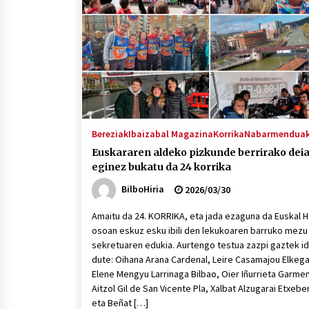
protagonista
2026/07/16
POTTO: San Pedro jaietako bertso-
saioa
2026/07/09
Auritz Iñurrietaren margoak
ikusgai Uribitarte40 aretoan
Bereziak
Ibaizabal Magazina
Korrika
Nabarmendua
2026/07/03
Euskararen aldeko pizkunde berrirako dei
eginez bukatu da 24 korrika
BilboHiria
2026/03/30
Amaitu da 24. KORRIKA, eta jada ezaguna da Euskal H
osoan eskuz esku ibili den lekukoaren barruko mezu
sekretuaren edukia. Aurtengo testua zazpi gaztek id
dute: Oihana Arana Cardenal, Leire Casamajou Elkega
Elene Mengyu Larrinaga Bilbao, Oier Iñurrieta Garmen
Aitzol Gil de San Vicente Pla, Xalbat Alzugarai Etxeber
eta Beñat […]