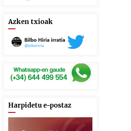
Azken txioak
Harpidetu e-postaz