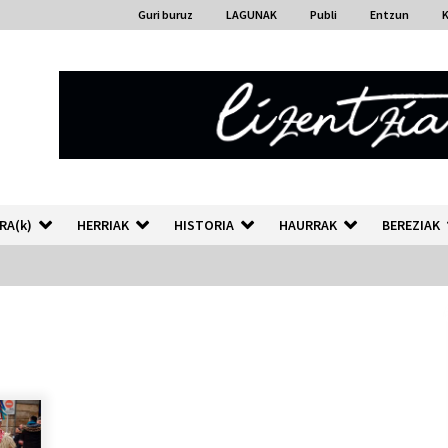
Guri buruz
LAGUNAK
Publi
Entzun
RA(k)
HERRIAK
HISTORIA
HAURRAK
BEREZIAK
“Hiztegi bat” Gorka Urbizuk
idatzitako letren hiztegia
2026/07/23
Auzoportala : 1×04 Auzofoniak