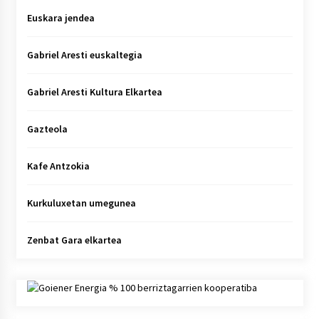
Euskara jendea
Gabriel Aresti euskaltegia
Gabriel Aresti Kultura Elkartea
Gazteola
Kafe Antzokia
Kurkuluxetan umegunea
Zenbat Gara elkartea