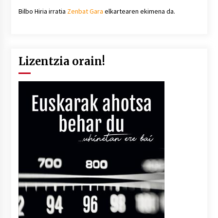
Bilbo Hiria irratia
Zenbat Gara
elkartearen ekimena da.
Lizentzia orain!