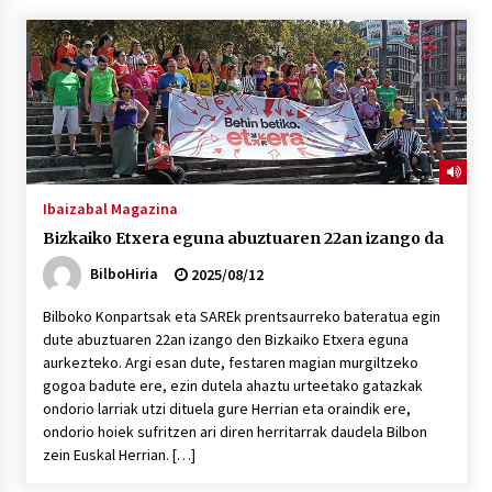
“Hiztegi bat” Gorka Urbizuk idatzitako letren
hiztegia
2026/07/23
Bakaikuko barnetegitik gazteek egindako saio
berezia
2026/07/16
Ibaizabal Magazina
Bizkaiko Etxera eguna abuztuaren 22an izango da
Tuba eta bonbardinoaren astea, Bilboko
Kontserbatorioan protagonista
BilboHiria
2025/08/12
2026/07/16
Bilboko Konpartsak eta SAREk prentsaurreko bateratua egin
dute abuztuaren 22an izango den Bizkaiko Etxera eguna
Auzoportala : 1×04 Auzofoniak
aurkezteko. Argi esan dute, festaren magian murgiltzeko
2026/07/15
gogoa badute ere, ezin dutela ahaztu urteetako gatazkak
ondorio larriak utzi dituela gure Herrian eta oraindik ere,
ondorio hoiek sufritzen ari diren herritarrak daudela Bilbon
Gaur abitua da Bilbao bbk live jaialdia
zein Euskal Herrian. […]
2026/07/09