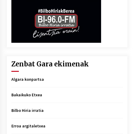
Zenbat Gara ekimenak
Algara konpartsa
Bakaikuko Etxea
Bilbo Hiria irratia
Erroa argitaletxea