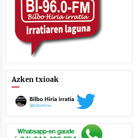
2026/07/03
MUSIBLA #297: Bide, Boards Of Canada, Somak,
Tiga, Twisted Teens, Underscores, Habia
2026/07/02
Azken txioak