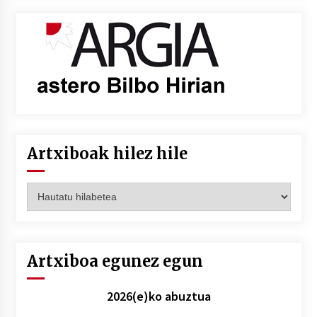
Artxiboak hilez hile
Artxiboak
hilez
hile
Artxiboa egunez egun
2026(e)ko abuztua