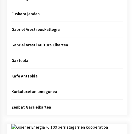
Euskara jendea
Gabriel Aresti euskaltegia
Gabriel Aresti Kultura Elkartea
Gazteola
Kafe Antzokia
Kurkuluxetan umegunea
Zenbat Gara elkartea