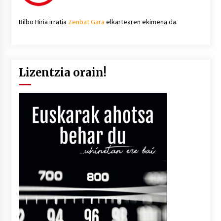
Bilbo Hiria irratia
Zenbat Gara
elkartearen ekimena da.
Lizentzia orain!