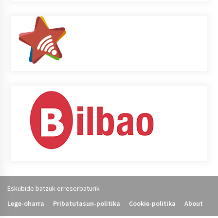
Eskubide batzuk erreserbaturik
Lege-oharra
Pribatutasun-politika
Cookie-politika
About