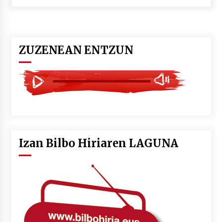
POTTO: San Pedro jaietako bertso-saioa
2026/07/09
ZUZENEAN ENTZUN
Larunbatean Plentziako Itsas Martxa ospatuko
da
2026/07/07
LIBURUEN ERREPUBLIKA TXIKIA: Hiragana akats
isil batekin dator beti
2026/07/07
Izan Bilbo Hiriaren LAGUNA
Auritz Iñurrietaren margoak ikusgai
Uribitarte40 aretoan
2026/07/03
SOINUGELA: Paul McCartney eta Ringo Starr-en
lan berriak