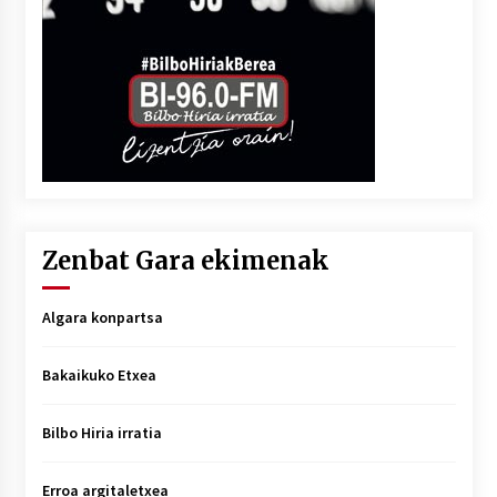
Zenbat Gara ekimenak
Algara konpartsa
Bakaikuko Etxea
Bilbo Hiria irratia
Erroa argitaletxea