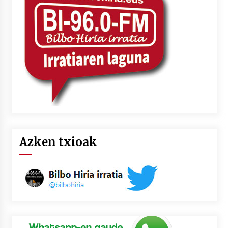
2026/07/03
MUSIBLA #297: Bide, Boards Of Canada, Somak,
Tiga, Twisted Teens, Underscores, Habia
2026/07/02
Azken txioak