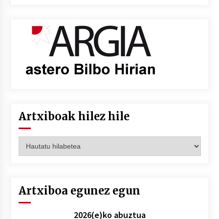
Artxiboak hilez hile
Artxiboak
hilez
hile
Artxiboa egunez egun
2026(e)ko abuztua