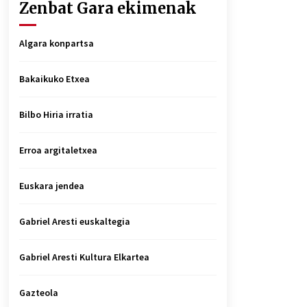
Zenbat Gara ekimenak
Algara konpartsa
Bakaikuko Etxea
Bilbo Hiria irratia
Erroa argitaletxea
Euskara jendea
Gabriel Aresti euskaltegia
Gabriel Aresti Kultura Elkartea
Gazteola