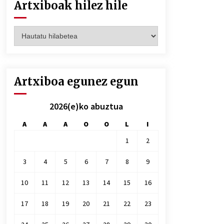
Artxiboak hilez hile
Artxiboak
hilez
hile
Artxiboa egunez egun
2026(e)ko abuztua
A
A
A
O
O
L
I
1
2
3
4
5
6
7
8
9
10
11
12
13
14
15
16
17
18
19
20
21
22
23