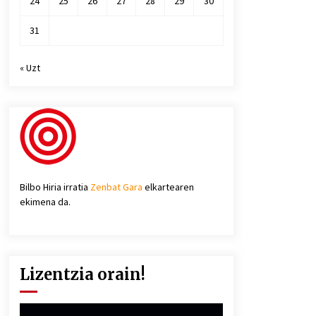
24
25
26
27
28
29
30
31
« Uzt
Bilbo Hiria irratia
Zenbat Gara
elkartearen
ekimena da.
Lizentzia orain!