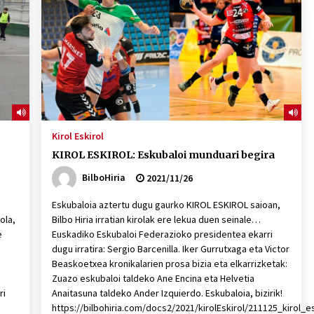
2026/07/15
Larunbatean Plentziako Itsas
Martxa ospatuko da
2026/07/07
SOINUGELA: Paul McCartney eta
Ringo Starr-en lan berriak
Kirol Eskirol
2026/07/03
KIROL ESKIROL: Eskubaloi munduari begira
BilboHiria
2021/11/26
Eskubaloia aztertu dugu gaurko KIROL ESKIROL saioan,
ola,
Bilbo Hiria irratian kirolak ere lekua duen seinale…
e
Euskadiko Eskubaloi Federazioko presidentea ekarri
dugu irratira: Sergio Barcenilla. Iker Gurrutxaga eta Victor
Beaskoetxea kronikalarien prosa bizia eta elkarrizketak:
Zuazo eskubaloi taldeko Ane Encina eta Helvetia
ri
Anaitasuna taldeko Ander Izquierdo. Eskubaloia, bizirik!
https://bilbohiria.com/docs2/2021/kirolEskirol/211125_kirol_