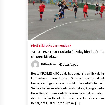
protagonista
2026/07/16
POTTO: San Pedro jaietako bertso-
saioa
2026/07/09
Auritz Iñurrietaren margoak
ikusgai Uribitarte40 aretoan
Kirol Eskirol
Nabarmenduak
2026/07/03
KIROL ESKIROL: Eskola-kirola, kirol eskola,
umeen kirola…
BilboHiria
2023/03/10
Beste KIROL ESKIROL bala bat dugu airean: Eskola-kir
kirol eskola, umeen kirola… Guraso eta entrenatzail
bikoa jarri dugu dantzan. Toñi Montaña eta Polentzi
Soldevilla ; eskubaloia eta saskibaloia; Arangoiti eta
Uribe Kosta . Umeak eta kirolaren oinarriak astindu
dituzte. Euskal Herriko kirolarien errekorrak ere ekar
behar, eta Euskal Herria Kirolak […]