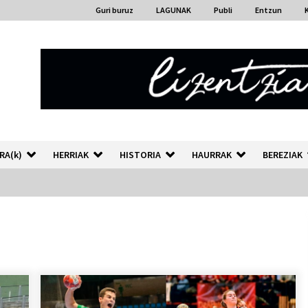
Guri buruz
LAGUNAK
Publi
Entzun
RA(k)
HERRIAK
HISTORIA
HAURRAK
BEREZIAK
“Hiztegi bat” Gorka Urbizuk
idatzitako letren hiztegia
2026/07/23
Auzoportala : 1×04 Auzofoniak