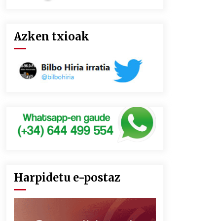
Azken txioak
Harpidetu e-postaz