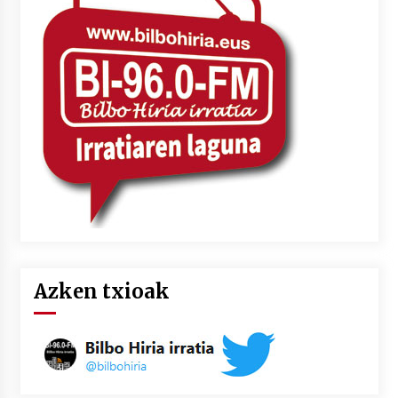
2026/07/03
MUSIBLA #297: Bide, Boards Of Canada, Somak,
Tiga, Twisted Teens, Underscores, Habia
2026/07/02
Azken txioak