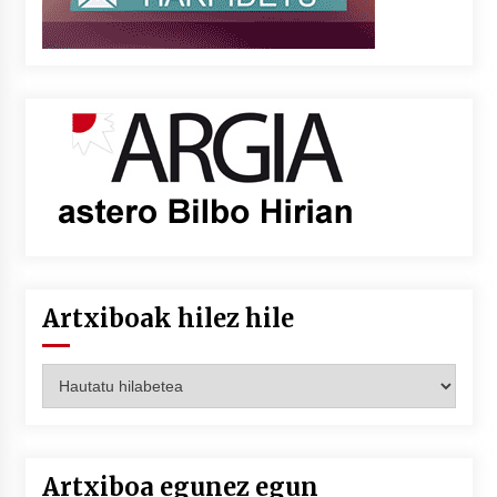
Artxiboak hilez hile
Artxiboak
hilez
hile
Artxiboa egunez egun