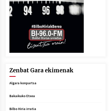
Zenbat Gara ekimenak
Algara konpartsa
Bakaikuko Etxea
Bilbo Hiria irratia