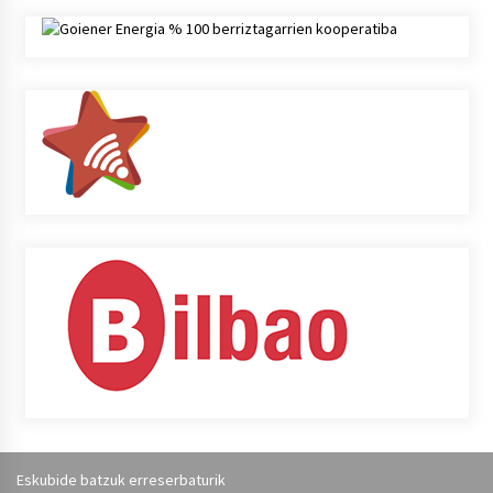
Eskubide batzuk erreserbaturik