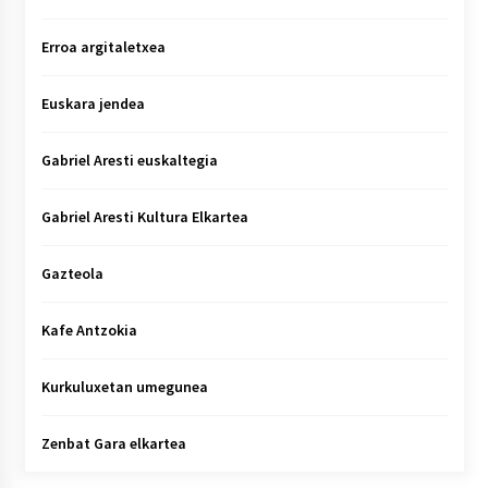
Erroa argitaletxea
Euskara jendea
Gabriel Aresti euskaltegia
Gabriel Aresti Kultura Elkartea
Gazteola
Kafe Antzokia
Kurkuluxetan umegunea
Zenbat Gara elkartea