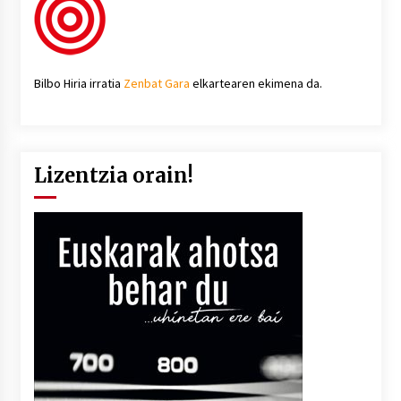
Bilbo Hiria irratia
Zenbat Gara
elkartearen ekimena da.
Lizentzia orain!