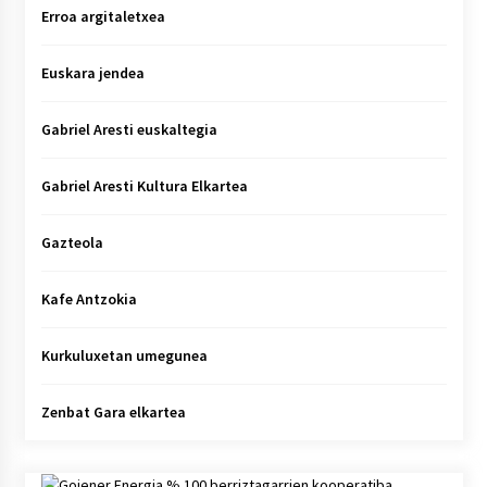
Erroa argitaletxea
Euskara jendea
Gabriel Aresti euskaltegia
Gabriel Aresti Kultura Elkartea
Gazteola
Kafe Antzokia
Kurkuluxetan umegunea
Zenbat Gara elkartea