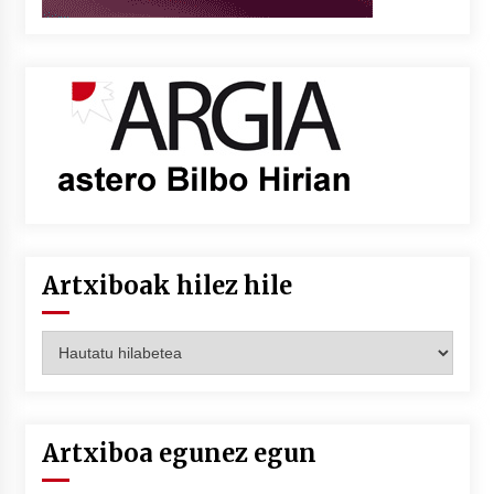
Artxiboak hilez hile
Artxiboak
hilez
hile
Artxiboa egunez egun