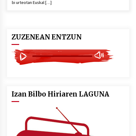
bi urteotan Euskal […]
POTTO: San Pedro jaietako bertso-saioa
2026/07/09
ZUZENEAN ENTZUN
Larunbatean Plentziako Itsas Martxa ospatuko
da
2026/07/07
LIBURUEN ERREPUBLIKA TXIKIA: Hiragana akats
isil batekin dator beti
2026/07/07
Izan Bilbo Hiriaren LAGUNA
Auritz Iñurrietaren margoak ikusgai
Uribitarte40 aretoan
2026/07/03
SOINUGELA: Paul McCartney eta Ringo Starr-en
lan berriak