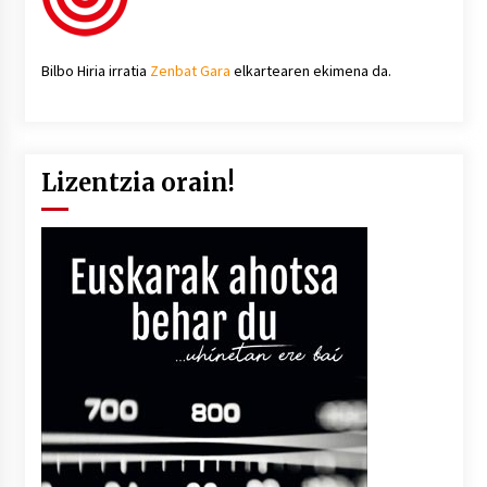
Bilbo Hiria irratia
Zenbat Gara
elkartearen ekimena da.
Lizentzia orain!