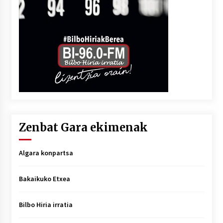
Zenbat Gara ekimenak
Algara konpartsa
Bakaikuko Etxea
Bilbo Hiria irratia