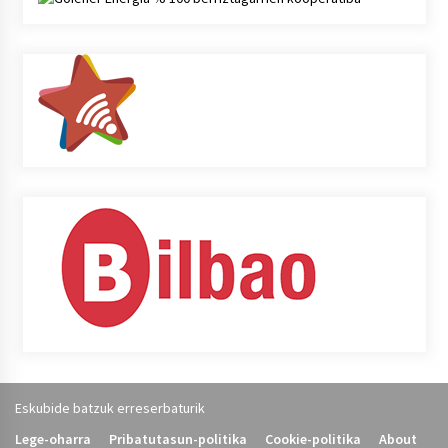
Eskubide batzuk erreserbaturik
Lege-oharra
Pribatutasun-politika
Cookie-politika
About