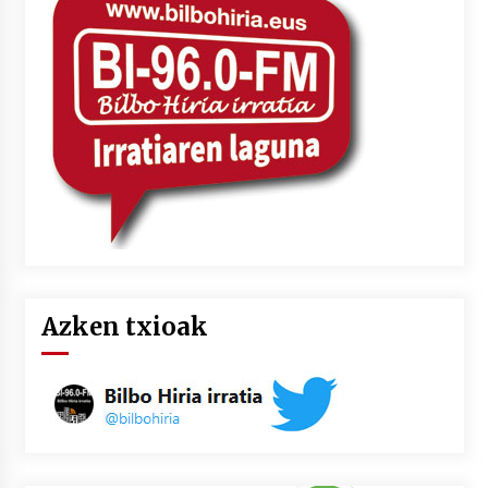
2026/07/03
MUSIBLA #297: Bide, Boards Of Canada, Somak,
Tiga, Twisted Teens, Underscores, Habia
2026/07/02
Azken txioak