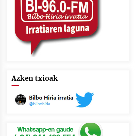
2026/07/03
MUSIBLA #297: Bide, Boards Of Canada, Somak,
Tiga, Twisted Teens, Underscores, Habia
2026/07/02
Azken txioak