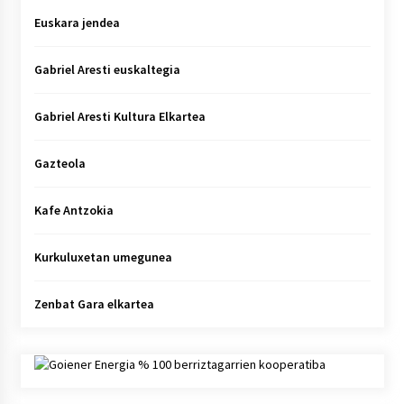
Euskara jendea
Gabriel Aresti euskaltegia
Gabriel Aresti Kultura Elkartea
Gazteola
Kafe Antzokia
Kurkuluxetan umegunea
Zenbat Gara elkartea