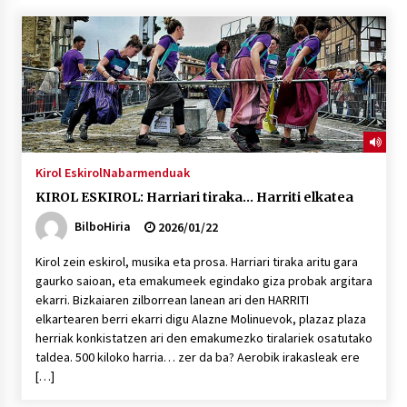
“Hiztegi bat” Gorka Urbizuk idatzitako letren
hiztegia
2026/07/23
Bakaikuko barnetegitik gazteek egindako saio
berezia
2026/07/16
Kirol Eskirol
Nabarmenduak
KIROL ESKIROL: Harriari tiraka… Harriti elkatea
Tuba eta bonbardinoaren astea, Bilboko
Kontserbatorioan protagonista
BilboHiria
2026/01/22
2026/07/16
Kirol zein eskirol, musika eta prosa. Harriari tiraka aritu gara
gaurko saioan, eta emakumeek egindako giza probak argitara
Auzoportala : 1×04 Auzofoniak
ekarri. Bizkaiaren zilborrean lanean ari den HARRITI
2026/07/15
elkartearen berri ekarri digu Alazne Molinuevok, plazaz plaza
herriak konkistatzen ari den emakumezko tiralariek osatutako
taldea. 500 kiloko harria… zer da ba? Aerobik irakasleak ere
Gaur abitua da Bilbao bbk live jaialdia
[…]
2026/07/09