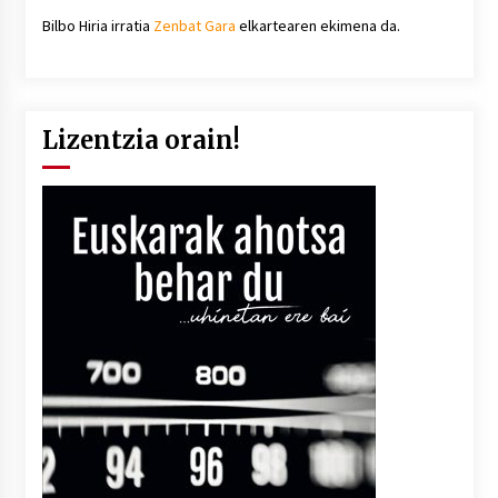
Bilbo Hiria irratia
Zenbat Gara
elkartearen ekimena da.
Lizentzia orain!