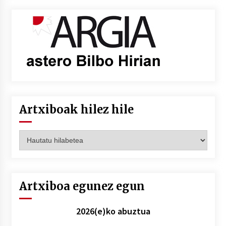
Artxiboak hilez hile
Artxiboak
hilez
hile
Artxiboa egunez egun
2026(e)ko abuztua