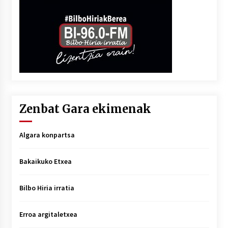
Zenbat Gara ekimenak
Algara konpartsa
Bakaikuko Etxea
Bilbo Hiria irratia
Erroa argitaletxea