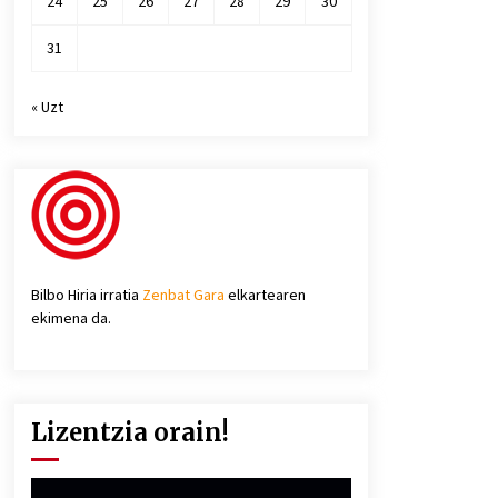
24
25
26
27
28
29
30
31
« Uzt
Bilbo Hiria irratia
Zenbat Gara
elkartearen
ekimena da.
Lizentzia orain!