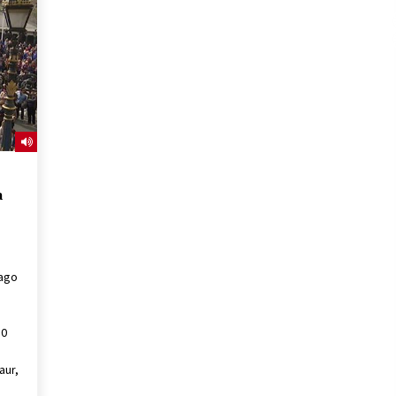
2026/07/15
Larunbatean Plentziako Itsas
Martxa ospatuko da
2026/07/07
SOINUGELA: Paul McCartney eta
Ringo Starr-en lan berriak
2026/07/03
a
iago
10
aur,