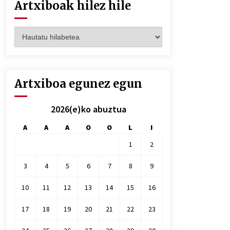
Artxiboak hilez hile
Artxiboak
hilez
hile
Artxiboa egunez egun
2026(e)ko abuztua
A
A
A
O
O
L
I
1
2
3
4
5
6
7
8
9
10
11
12
13
14
15
16
17
18
19
20
21
22
23