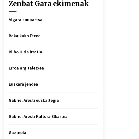
Zenbat Gara ekimenak
Algara konpartsa
Bakaikuko Etxea
Bilbo Hiria irratia
Erroa argitaletxea
Euskara jendea
Gabriel Aresti euskaltegia
Gabriel Aresti Kultura Elkartea
Gazteola