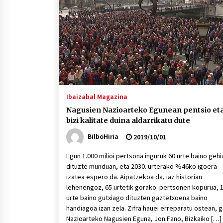
protagonista
2026/07/16
POTTO: San Pedro jaietako bertso-
saioa
2026/07/09
Auritz Iñurrietaren margoak
ikusgai Uribitarte40 aretoan
Ibaizabal Magazina
2026/07/03
Nagusien Nazioarteko Egunean pentsio et
bizi kalitate duina aldarrikatu dute
BilboHiria
2019/10/01
Egun 1.000 milioi pertsona inguruk 60 urte baino geh
dituzte munduan, eta 2030. urterako %46ko igoera
izatea espero da. Aipatzekoa da, iaz historian
lehenengoz, 65 urtetik gorako pertsonen kopurua, 
urte baino gutxiago dituzten gaztetxoena baino
handiagoa izan zela. Zifra hauei erreparatu ostean, g
Nazioarteko Nagusien Eguna, Jon Fano, Bizkaiko […]