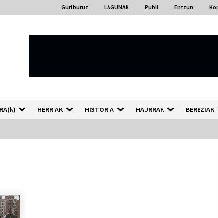
Guri buruz
LAGUNAK
Publi
Entzun
Ko
RA(k)
HERRIAK
HISTORIA
HAURRAK
BEREZIAK
“Hiztegi bat” Gorka Urbizuk
idatzitako letren hiztegia
2026/07/23
Auzoportala : 1×04 Auzofoniak