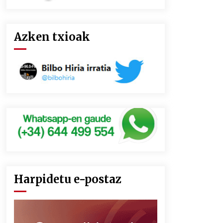
Azken txioak
Harpidetu e-postaz