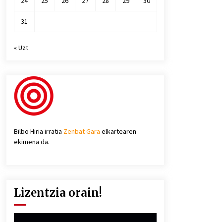
24
25
26
27
28
29
30
31
« Uzt
Bilbo Hiria irratia
Zenbat Gara
elkartearen
ekimena da.
Lizentzia orain!