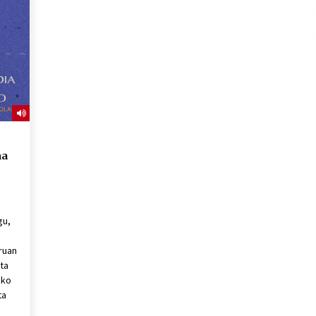
2026/07/15
Larunbatean Plentziako Itsas
Martxa ospatuko da
2026/07/07
SOINUGELA: Paul McCartney eta
Ringo Starr-en lan berriak
2026/07/03
na
gu,
ruan
ta
uko
ta