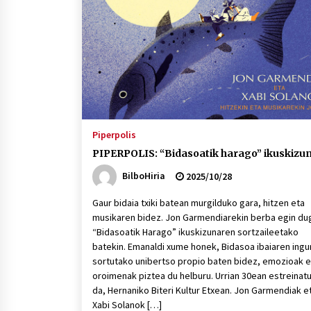
protagonista
2026/07/16
POTTO: San Pedro jaietako bertso-
saioa
2026/07/09
Auritz Iñurrietaren margoak
ikusgai Uribitarte40 aretoan
Piperpolis
2026/07/03
PIPERPOLIS: “Bidasoatik harago” ikuskizu
BilboHiria
2025/10/28
Gaur bidaia txiki batean murgilduko gara, hitzen eta
musikaren bidez. Jon Garmendiarekin berba egin du
“Bidasoatik Harago” ikuskizunaren sortzaileetako
batekin. Emanaldi xume honek, Bidasoa ibaiaren ingu
sortutako unibertso propio baten bidez, emozioak e
oroimenak piztea du helburu. Urrian 30ean estreinat
da, Hernaniko Biteri Kultur Etxean. Jon Garmendiak e
Xabi Solanok […]