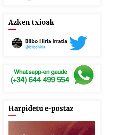
Azken txioak
Harpidetu e-postaz