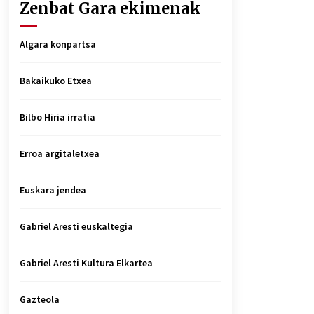
Zenbat Gara ekimenak
Algara konpartsa
Bakaikuko Etxea
Bilbo Hiria irratia
Erroa argitaletxea
Euskara jendea
Gabriel Aresti euskaltegia
Gabriel Aresti Kultura Elkartea
Gazteola