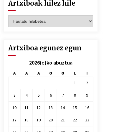
Artxiboak hilez hile
Artxiboak
hilez
hile
Artxiboa egunez egun
2026(e)ko abuztua
A
A
A
O
O
L
I
1
2
3
4
5
6
7
8
9
10
11
12
13
14
15
16
17
18
19
20
21
22
23