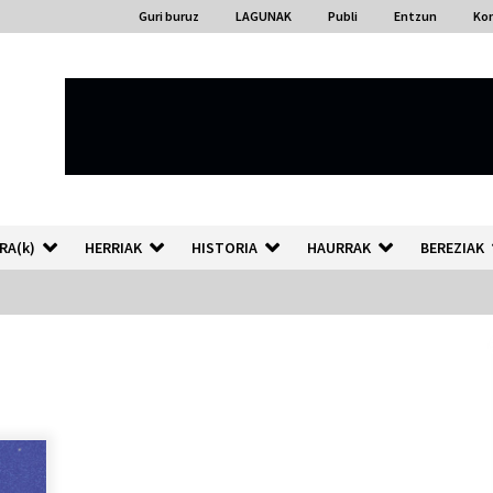
Guri buruz
LAGUNAK
Publi
Entzun
Ko
RA(k)
HERRIAK
HISTORIA
HAURRAK
BEREZIAK
“Hiztegi bat” Gorka Urbizuk
idatzitako letren hiztegia
2026/07/23
Auzoportala : 1×04 Auzofoniak