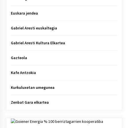
Euskara jendea
Gabriel Aresti euskaltegia
Gabriel Aresti Kultura Elkartea
Gazteola
Kafe Antzokia
Kurkuluxetan umegunea
Zenbat Gara elkartea