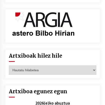
Artxiboak hilez hile
Artxiboak
hilez
hile
Artxiboa egunez egun
2026(e)ko abuztua