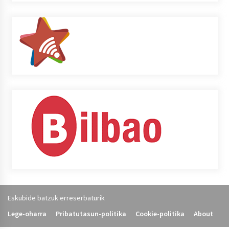
Eskubide batzuk erreserbaturik
Lege-oharra
Pribatutasun-politika
Cookie-politika
About