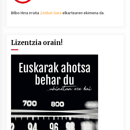
Bilbo Hiria irratia
Zenbat Gara
elkartearen ekimena da.
Lizentzia orain!