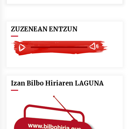
POTTO: San Pedro jaietako bertso-saioa
2026/07/09
ZUZENEAN ENTZUN
Larunbatean Plentziako Itsas Martxa ospatuko
da
2026/07/07
LIBURUEN ERREPUBLIKA TXIKIA: Hiragana akats
isil batekin dator beti
2026/07/07
Izan Bilbo Hiriaren LAGUNA
Auritz Iñurrietaren margoak ikusgai
Uribitarte40 aretoan
2026/07/03
SOINUGELA: Paul McCartney eta Ringo Starr-en
lan berriak