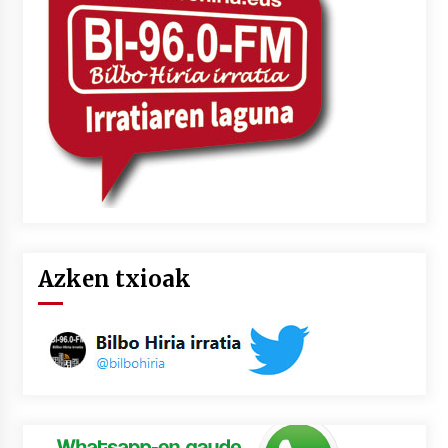
2026/07/03
MUSIBLA #297: Bide, Boards Of Canada, Somak,
Tiga, Twisted Teens, Underscores, Habia
2026/07/02
Azken txioak