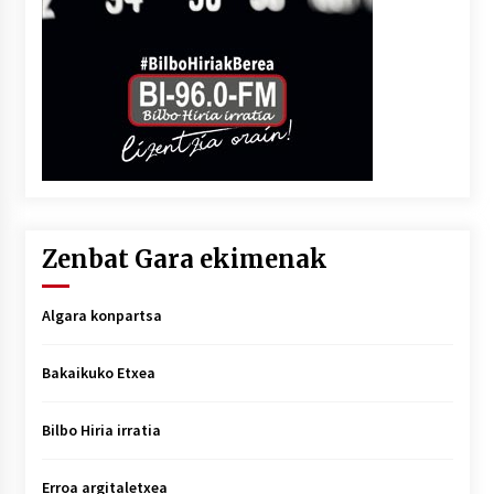
Zenbat Gara ekimenak
Algara konpartsa
Bakaikuko Etxea
Bilbo Hiria irratia
Erroa argitaletxea