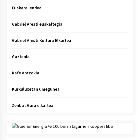
Euskara jendea
Gabriel Aresti euskaltegia
Gabriel Aresti Kultura Elkartea
Gazteola
Kafe Antzokia
Kurkuluxetan umegunea
Zenbat Gara elkartea