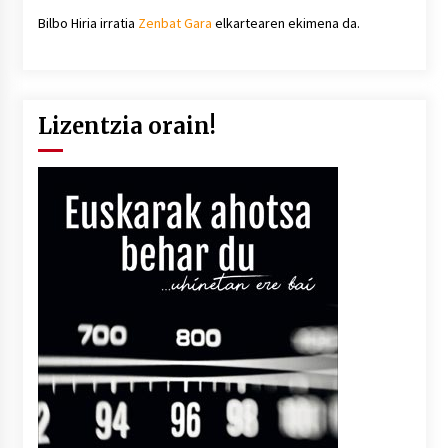
Bilbo Hiria irratia
Zenbat Gara
elkartearen ekimena da.
Lizentzia orain!