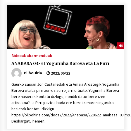
“Hiztegi bat” Gorka Urbizuk idatzitako letren
hiztegia
2026/07/23
Bakaikuko barnetegitik gazteek egindako saio
berezia
2026/07/16
Bideoa
Nabarmenduak
ANABASA 03×3 I Yogurinha Borova eta La Pirri
Tuba eta bonbardinoaren astea, Bilboko
Kontserbatorioan protagonista
BilboHiria
2022/06/22
2026/07/16
Gaurko saioan Jon Castañedak eta Amaia Arostegik Yogurinha
Borova eta La pirri aurrez aurre jarri dituzte. Yogurinha Borova
Auzoportala : 1×04 Auzofoniak
bere hasierak kontatu dizkigu, nondik dator bere izen
2026/07/15
artistikoa? La Pirri gaztea bada ere bere izenaren inguruko
hasierak kontatu dizkigu.
https://bilbohiria.com/docs2/2022/Anabasa/220622_anabasa_03.mp
Gaur abitua da Bilbao bbk live jaialdia
Deskargatu hemen.
2026/07/09