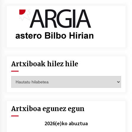
Artxiboak hilez hile
Artxiboak
hilez
hile
Artxiboa egunez egun
2026(e)ko abuztua