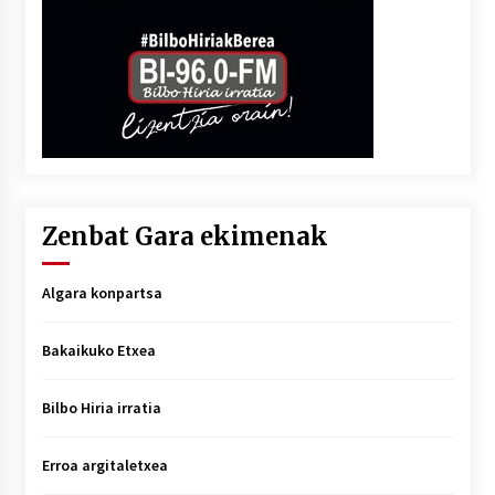
Zenbat Gara ekimenak
Algara konpartsa
Bakaikuko Etxea
Bilbo Hiria irratia
Erroa argitaletxea