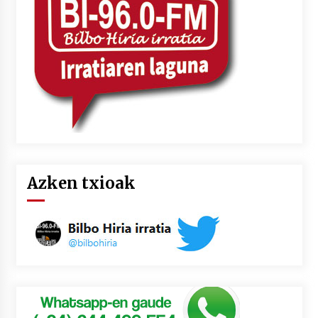
2026/07/03
MUSIBLA #297: Bide, Boards Of Canada, Somak,
Tiga, Twisted Teens, Underscores, Habia
2026/07/02
Azken txioak