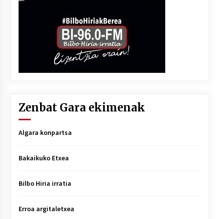
Zenbat Gara ekimenak
Algara konpartsa
Bakaikuko Etxea
Bilbo Hiria irratia
Erroa argitaletxea