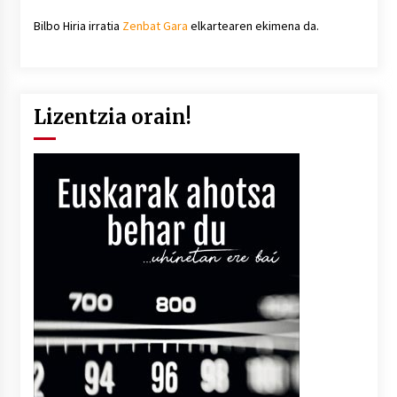
Bilbo Hiria irratia
Zenbat Gara
elkartearen ekimena da.
Lizentzia orain!