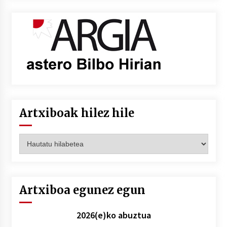
Artxiboak hilez hile
Artxiboak
hilez
hile
Artxiboa egunez egun
2026(e)ko abuztua