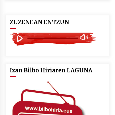
2026/07/03
MUSIBLA #297: Bide, Boards Of Canada, Somak,
Tiga, Twisted Teens, Underscores, Habia
ZUZENEAN ENTZUN
2026/07/02
Izan Bilbo Hiriaren LAGUNA