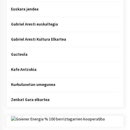
Euskara jendea
Gabriel Aresti euskaltegia
Gabriel Aresti Kultura Elkartea
Gazteola
Kafe Antzokia
Kurkuluxetan umegunea
Zenbat Gara elkartea