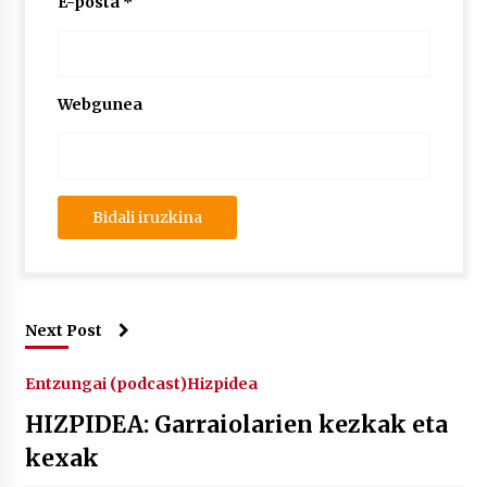
E-posta
*
Webgunea
Next Post
Entzungai (podcast)
Hizpidea
HIZPIDEA: Garraiolarien kezkak eta
kexak