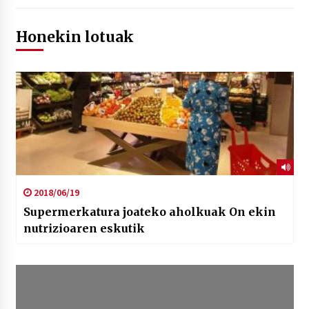
Honekin lotuak
2018/06/19
Supermerkatura joateko aholkuak On ekin
nutrizioaren eskutik