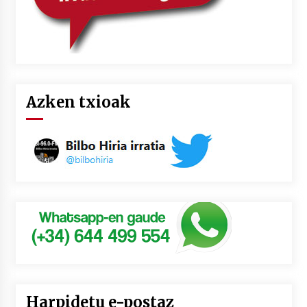
Azken txioak
Harpidetu e-postaz