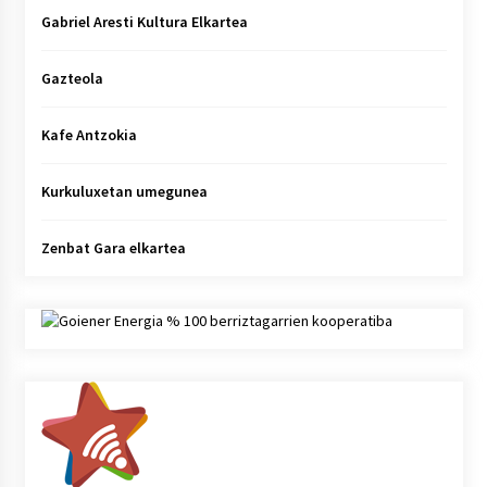
Gabriel Aresti Kultura Elkartea
Gazteola
Kafe Antzokia
Kurkuluxetan umegunea
Zenbat Gara elkartea