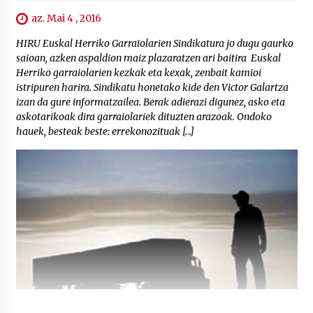
az. Mai 4 , 2016
HIRU Euskal Herriko Garraiolarien Sindikatura jo dugu gaurko
saioan, azken aspaldion maiz plazaratzen ari baitira Euskal
Herriko garraiolarien kezkak eta kexak, zenbait kamioi
istripuren harira. Sindikatu honetako kide den Victor Galartza
izan da gure informatzailea. Berak adierazi digunez, asko eta
askotarikoak dira garraiolariek dituzten arazoak. Ondoko
hauek, besteak beste: errekonozituak […]