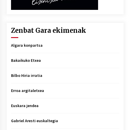
Zenbat Gara ekimenak
Algara konpartsa
Bakaikuko Etxea
Bilbo Hiria irratia
Erroa argitaletxea
Euskara jendea
Gabriel Aresti euskaltegia