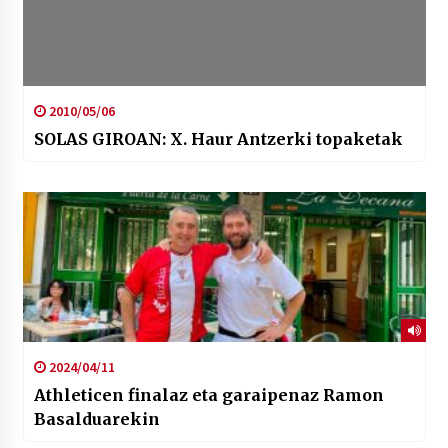
2010/05/06
SOLAS GIROAN: X. Haur Antzerki topaketak
2024/04/11
Athleticen finalaz eta garaipenaz Ramon
Basalduarekin