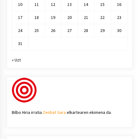
10
11
12
13
14
15
16
17
18
19
20
21
22
23
24
25
26
27
28
29
30
31
« Uzt
Bilbo Hiria irratia
Zenbat Gara
elkartearen ekimena da.