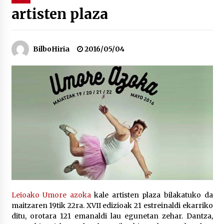
artisten plaza
“Hiztegi bat” Gorka Urbizuk idatzitako letren
hiztegia
2026/07/23
BilboHiria
2016/05/04
Bakaikuko barnetegitik gazteek egindako saio
berezia
2026/07/16
Tuba eta bonbardinoaren astea, Bilboko
Kontserbatorioan protagonista
2026/07/16
Auzoportala : 1×04 Auzofoniak
2026/07/15
Leioako Umore azoka
kale artisten plaza bilakatuko da
maitzaren 19tik 22ra. XVII edizioak 21 estreinaldi ekarriko
Gaur abitua da Bilbao bbk live jaialdia
ditu, orotara 121 emanaldi lau egunetan zehar. Dantza,
2026/07/09