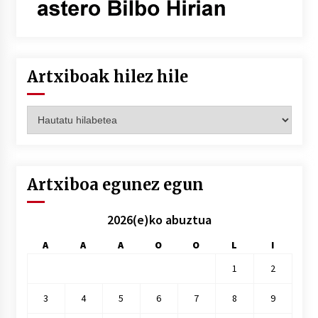
Artxiboak hilez hile
Artxiboak
hilez
hile
Artxiboa egunez egun
2026(e)ko abuztua
A
A
A
O
O
L
I
1
2
3
4
5
6
7
8
9