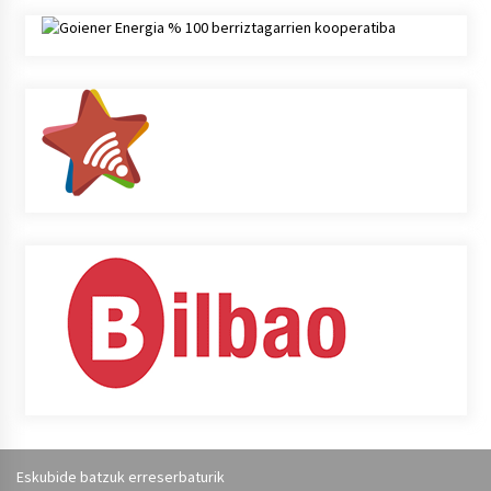
Eskubide batzuk erreserbaturik