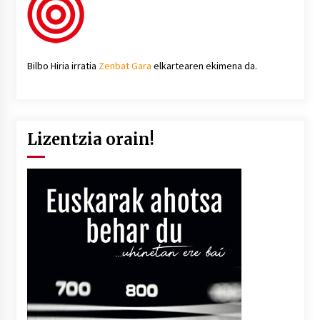
Bilbo Hiria irratia
Zenbat Gara
elkartearen ekimena da.
Lizentzia orain!