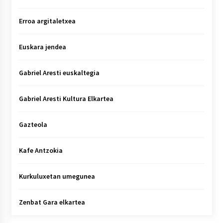
Erroa argitaletxea
Euskara jendea
Gabriel Aresti euskaltegia
Gabriel Aresti Kultura Elkartea
Gazteola
Kafe Antzokia
Kurkuluxetan umegunea
Zenbat Gara elkartea