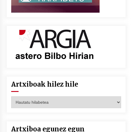
Artxiboak hilez hile
Artxiboak
hilez
hile
Artxiboa egunez egun