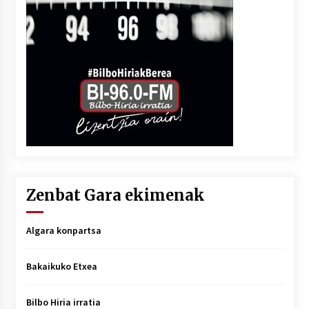
Zenbat Gara ekimenak
Algara konpartsa
Bakaikuko Etxea
Bilbo Hiria irratia