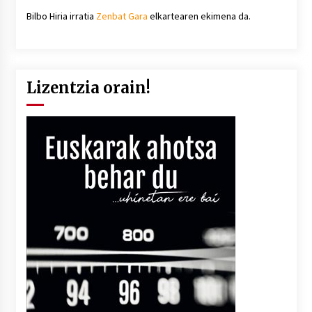
Bilbo Hiria irratia
Zenbat Gara
elkartearen ekimena da.
Lizentzia orain!