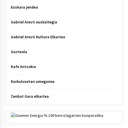
Euskara jendea
Gabriel Aresti euskaltegia
Gabriel Aresti Kultura Elkartea
Gazteola
Kafe Antzokia
Kurkuluxetan umegunea
Zenbat Gara elkartea