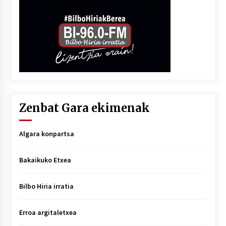
Zenbat Gara ekimenak
Algara konpartsa
Bakaikuko Etxea
Bilbo Hiria irratia
Erroa argitaletxea