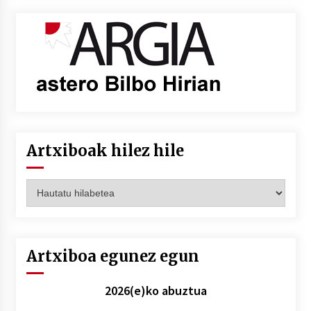
Artxiboak hilez hile
Artxiboak
hilez
hile
Artxiboa egunez egun
2026(e)ko abuztua