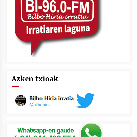
2026/07/03
MUSIBLA #297: Bide, Boards Of Canada, Somak,
Tiga, Twisted Teens, Underscores, Habia
2026/07/02
Azken txioak