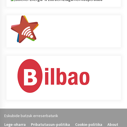
Eskubide batzuk erreserbaturik
Lege-oharra
Pribatutasun-politika
Cookie-politika
About