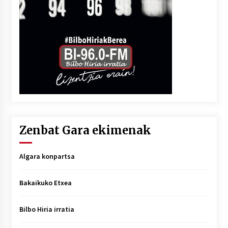
Zenbat Gara ekimenak
Algara konpartsa
Bakaikuko Etxea
Bilbo Hiria irratia