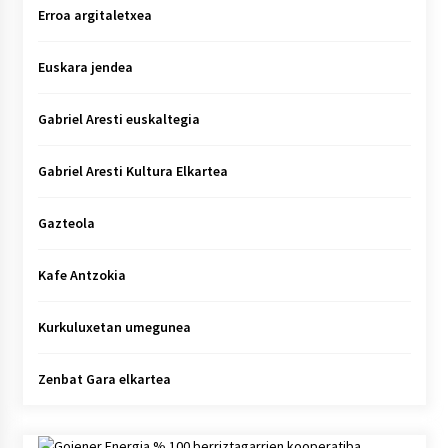
Erroa argitaletxea
Euskara jendea
Gabriel Aresti euskaltegia
Gabriel Aresti Kultura Elkartea
Gazteola
Kafe Antzokia
Kurkuluxetan umegunea
Zenbat Gara elkartea