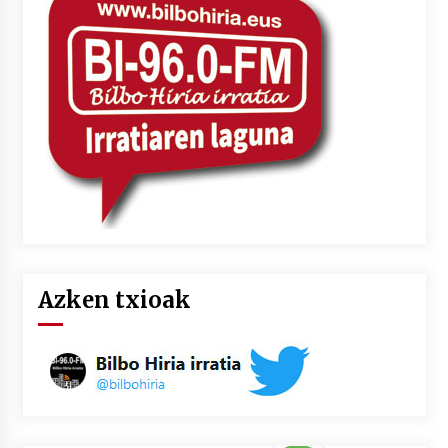
2026/07/03
MUSIBLA #297: Bide, Boards Of Canada, Somak,
Tiga, Twisted Teens, Underscores, Habia
2026/07/02
Azken txioak