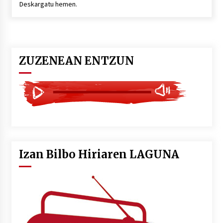
Deskargatu hemen.
POTTO: San Pedro jaietako bertso-saioa
2026/07/09
ZUZENEAN ENTZUN
Larunbatean Plentziako Itsas Martxa ospatuko
da
2026/07/07
LIBURUEN ERREPUBLIKA TXIKIA: Hiragana akats
isil batekin dator beti
2026/07/07
Izan Bilbo Hiriaren LAGUNA
Auritz Iñurrietaren margoak ikusgai
Uribitarte40 aretoan
2026/07/03
SOINUGELA: Paul McCartney eta Ringo Starr-en
lan berriak