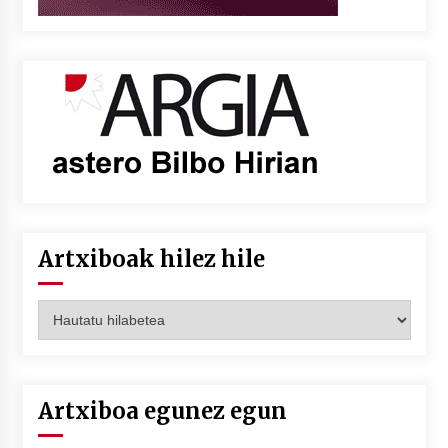
Artxiboak hilez hile
Artxiboak
hilez
hile
Artxiboa egunez egun