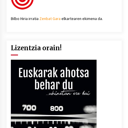
Bilbo Hiria irratia
Zenbat Gara
elkartearen ekimena da.
Lizentzia orain!