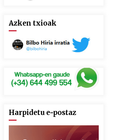
Azken txioak
Harpidetu e-postaz