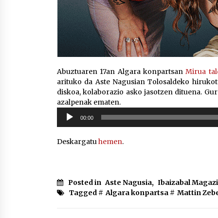
Abuztuaren 17an Algara konpartsan
Mirua ta
arituko da Aste Nagusian Tolosaldeko hirukot
diskoa, kolaborazio asko jasotzen dituena. Gur
azalpenak ematen.
Soinu
00:00
erreproduzigailua
Deskargatu
hemen
.
Posted in
Aste Nagusia
,
Ibaizabal Magaz
Tagged #
Algara konpartsa
#
Mattin Zeb