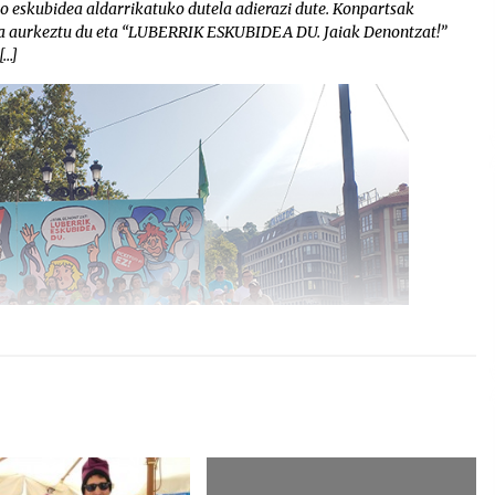
o eskubidea aldarrikatuko dutela adierazi dute. Konpartsak
ia aurkeztu du eta “LUBERRIK ESKUBIDEA DU. Jaiak Denontzat!”
[…]