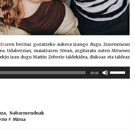
ldea
ren berriaz gozatzeko aukera izango dugu. Zuzenenean
ea. Udaberrian, maiatzaren 30ean, argitaratu zuten
Miruenea
ekin izan dugu Mattin Zeberio taldekidea, diskoaz eta taldeaz
Erabili
00:00
gora/behera
gezi-
teklak
bolumena
igotzeko
edo
ina
,
Nabarmenduak
jaisteko.
erio
#
Mirua