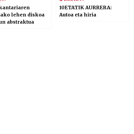
kantariaren
10ETATIK AURRERA:
ako lehen diskoa
Autoa eta hiria
un abstraktua