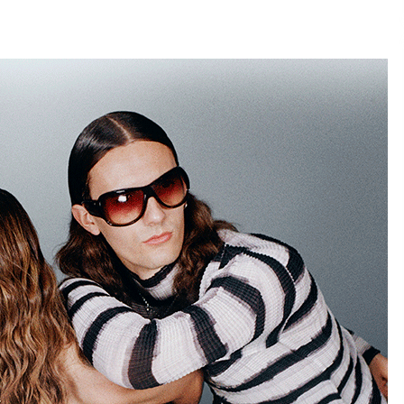
2026/07/15
Larunbatean Plentziako Itsas
Martxa ospatuko da
2026/07/07
SOINUGELA: Paul McCartney eta
Ringo Starr-en lan berriak
2026/07/03