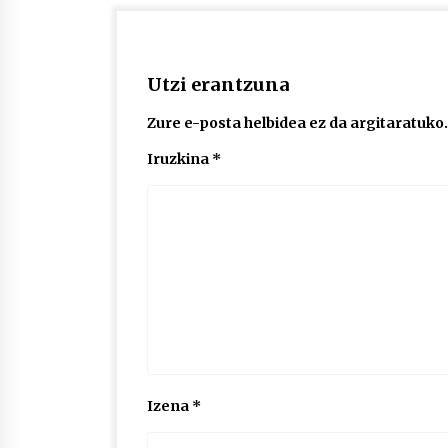
Utzi erantzuna
Zure e-posta helbidea ez da argitaratuko.
Iruzkina
*
Izena
*