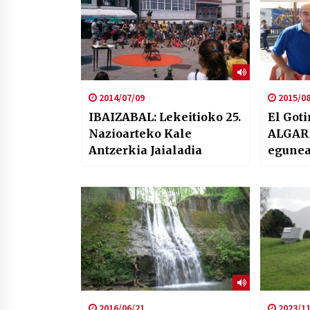
2014/07/09
2015/08
IBAIZABAL: Lekeitioko 25.
El Got
Nazioarteko Kale
ALGARA
Antzerkia Jaialadia
egune
2016/06/21
2023/11