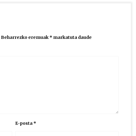
Beharrezko eremuak
*
markatuta daude
E-posta
*