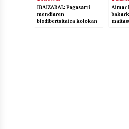
IBAIZABAL: Pagasarri
Aimar 
mendiaren
bakark
biodibertsitatea kolokan
maitas