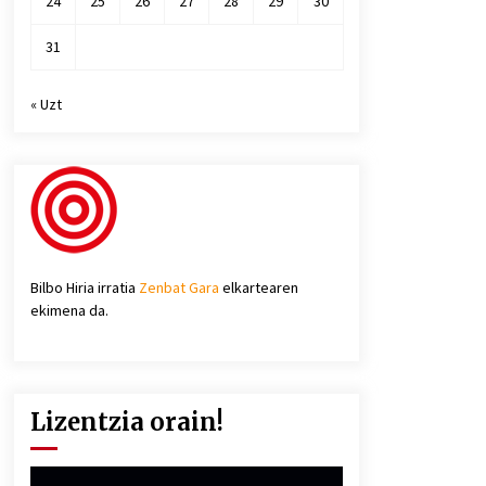
24
25
26
27
28
29
30
31
« Uzt
Bilbo Hiria irratia
Zenbat Gara
elkartearen
ekimena da.
Lizentzia orain!