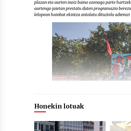
plazan eta aurten inoiz baino ozenago parte hartzek
aurtengo jaietan prestatu duten programazio berez
lelopean hainbat ekintza antolatu dituztela adierazi 
Honekin lotuak