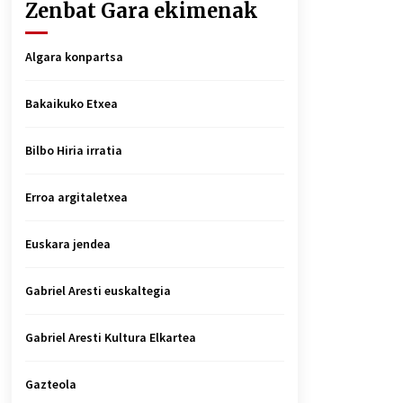
Zenbat Gara ekimenak
Algara konpartsa
Bakaikuko Etxea
Bilbo Hiria irratia
Erroa argitaletxea
Euskara jendea
Gabriel Aresti euskaltegia
Gabriel Aresti Kultura Elkartea
Gazteola