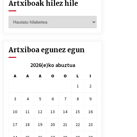
Artxiboak hilez hile
Artxiboak
hilez
hile
Artxiboa egunez egun
2026(e)ko abuztua
A
A
A
O
O
L
I
1
2
3
4
5
6
7
8
9
10
11
12
13
14
15
16
17
18
19
20
21
22
23