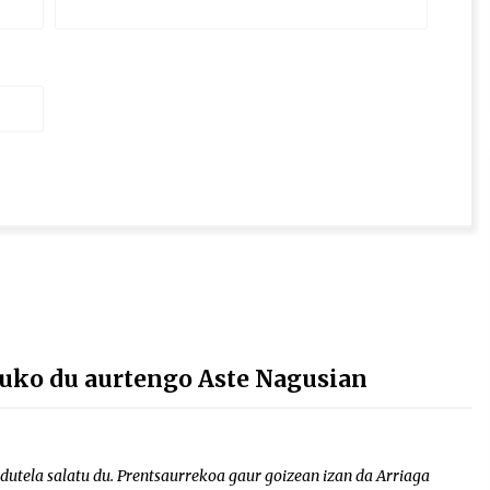
tuko du aurtengo Aste Nagusian
 dutela salatu du. Prentsaurrekoa gaur goizean izan da Arriaga