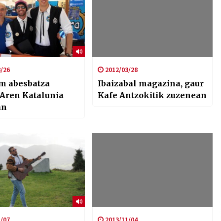
/26
2012/03/28
im abesbatza
Ibaizabal magazina, gaur
ren Katalunia
Kafe Antzokitik zuzenean
an
/07
2013/11/04