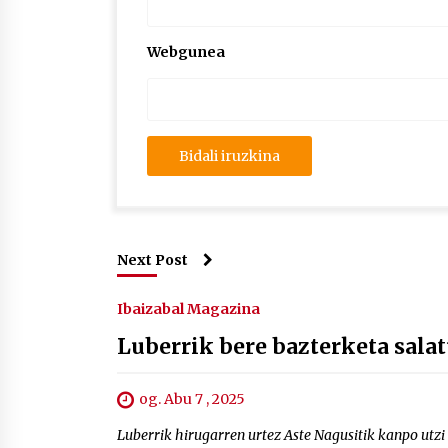
Webgunea
Next Post
Ibaizabal Magazina
Luberrik bere bazterketa sala
og. Abu 7 , 2025
Luberrik hirugarren urtez Aste Nagusitik kanpo utzi