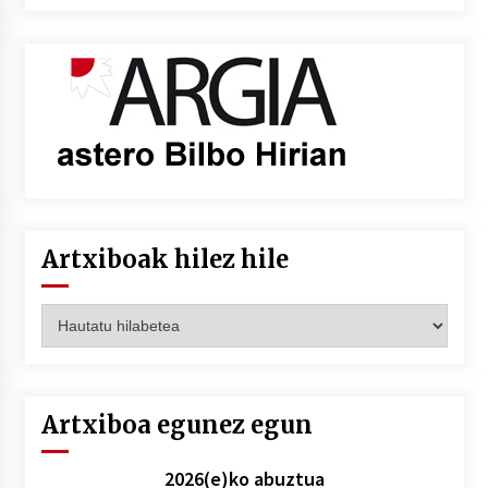
Artxiboak hilez hile
Artxiboak
hilez
hile
Artxiboa egunez egun
2026(e)ko abuztua