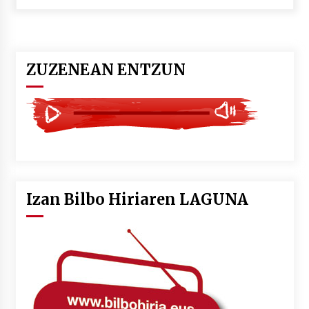
POTTO: San Pedro jaietako bertso-saioa
2026/07/09
ZUZENEAN ENTZUN
Larunbatean Plentziako Itsas Martxa ospatuko
da
2026/07/07
LIBURUEN ERREPUBLIKA TXIKIA: Hiragana akats
isil batekin dator beti
2026/07/07
Izan Bilbo Hiriaren LAGUNA
Auritz Iñurrietaren margoak ikusgai
Uribitarte40 aretoan
2026/07/03
SOINUGELA: Paul McCartney eta Ringo Starr-en
lan berriak