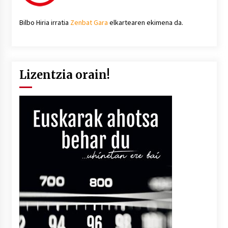
Bilbo Hiria irratia
Zenbat Gara
elkartearen ekimena da.
Lizentzia orain!