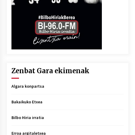
Zenbat Gara ekimenak
Algara konpartsa
Bakaikuko Etxea
Bilbo Hiria irratia
Erroa argitaletxea