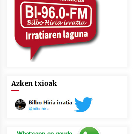
2026/07/03
MUSIBLA #297: Bide, Boards Of Canada, Somak,
Tiga, Twisted Teens, Underscores, Habia
2026/07/02
Azken txioak