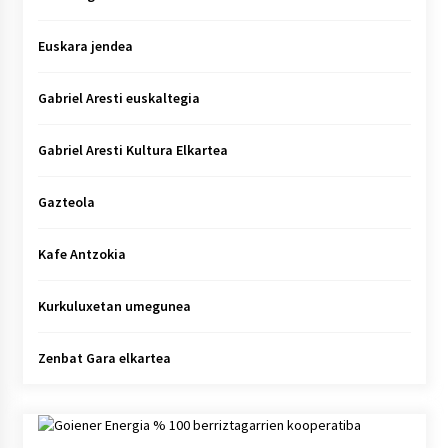
Euskara jendea
Gabriel Aresti euskaltegia
Gabriel Aresti Kultura Elkartea
Gazteola
Kafe Antzokia
Kurkuluxetan umegunea
Zenbat Gara elkartea