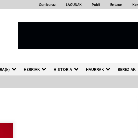
Guri buruz
LAGUNAK
Publi
Entzun
Ko
RA(k)
HERRIAK
HISTORIA
HAURRAK
BEREZIAK
“Hiztegi bat” Gorka Urbizuk
idatzitako letren hiztegia
2026/07/23
Auzoportala : 1×04 Auzofoniak