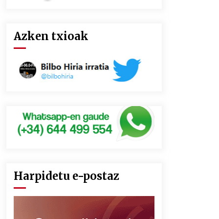
Azken txioak
Harpidetu e-postaz