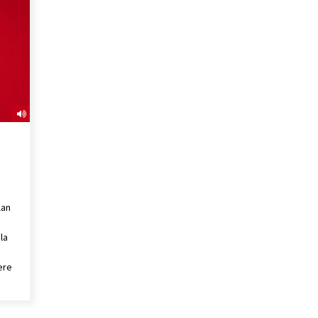
2026/07/15
Larunbatean Plentziako Itsas
Martxa ospatuko da
2026/07/07
SOINUGELA: Paul McCartney eta
Ringo Starr-en lan berriak
2026/07/03
lan
la
ere