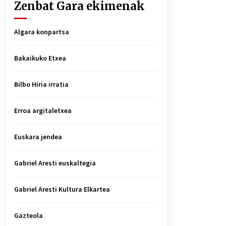
Zenbat Gara ekimenak
Algara konpartsa
Bakaikuko Etxea
Bilbo Hiria irratia
Erroa argitaletxea
Euskara jendea
Gabriel Aresti euskaltegia
Gabriel Aresti Kultura Elkartea
Gazteola