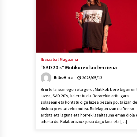
protagonista
2026/07/16
POTTO: San Pedro jaietako bertso-
saioa
2026/07/09
Auritz Iñurrietaren margoak
ikusgai Uribitarte40 aretoan
Ibaizabal Magazina
2026/07/03
“SAD 20’s” Mutikoren lan berriena
BilboHiria
2025/05/13
Bi urte lanean egon eta gero, Mutikok bere bigarren 
luzea, SAD 20’s, kaleratu du. Berarekin aritu gara
solasean eta kontatu digu luzea bezain polita izan de
diskoa prestatzeko bidea. Bidelagun izan du Denso
artista eta laguna eta horrek lasaitasuna eman diola 
aitortu du. Kolaborazioz josia dago lana eta […]