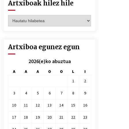
Artxiboak hilez hile
Artxiboak
hilez
hile
Artxiboa egunez egun
2026(e)ko abuztua
A
A
A
O
O
L
I
1
2
3
4
5
6
7
8
9
10
11
12
13
14
15
16
17
18
19
20
21
22
23