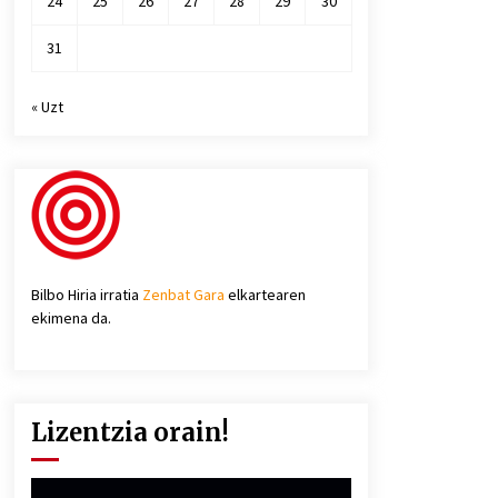
24
25
26
27
28
29
30
31
« Uzt
Bilbo Hiria irratia
Zenbat Gara
elkartearen
ekimena da.
Lizentzia orain!