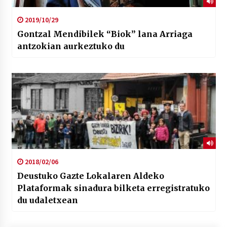
2019/10/29
Gontzal Mendibilek “Biok” lana Arriaga
antzokian aurkeztuko du
2018/02/06
Deustuko Gazte Lokalaren Aldeko
Plataformak sinadura bilketa erregistratuko
du udaletxean