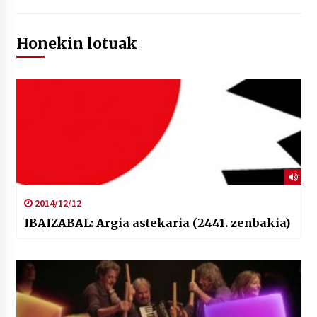
Honekin lotuak
2014/12/12
IBAIZABAL: Argia astekaria (2441. zenbakia)