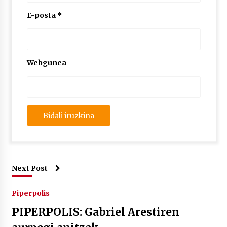
E-posta
*
Webgunea
Next Post
Piperpolis
PIPERPOLIS: Gabriel Arestiren