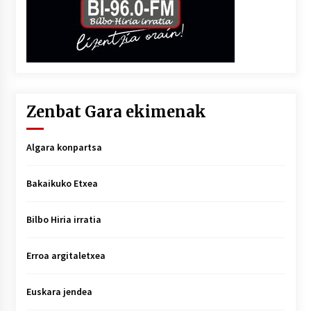
Zenbat Gara ekimenak
Algara konpartsa
Bakaikuko Etxea
Bilbo Hiria irratia
Erroa argitaletxea
Euskara jendea