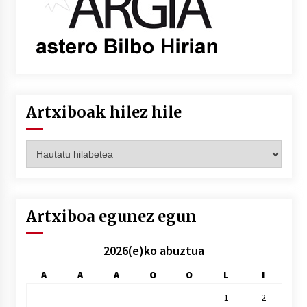
Artxiboak hilez hile
Artxiboak
hilez
hile
Artxiboa egunez egun
2026(e)ko abuztua
A
A
A
O
O
L
I
1
2