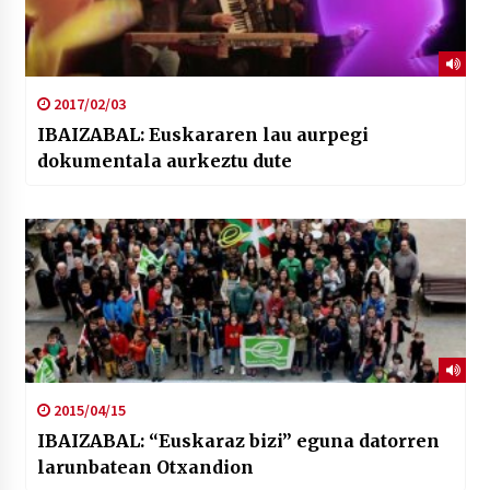
2017/02/03
IBAIZABAL: Euskararen lau aurpegi
dokumentala aurkeztu dute
2015/04/15
IBAIZABAL: “Euskaraz bizi” eguna datorren
larunbatean Otxandion