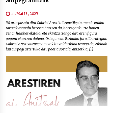
aurpegi anitzak
ar. Mai 13 , 2025
50 urte pasatu dira Gabriel Aresti hil zenetik;eta mende erdiko
tarteak esanahi berezia hartzen du, horregatik urte honen
zehar hainbat ekitaldi eta ekintza izango dira aren figura
gogora ekartzen dutena. Ostegunean Bizkaiko foru liburutegian
Gabriel Aresti aurpegi anitzak hitzaldi zikloa izango da, Zikloak
lau aurpegi aztertuko ditu poesia soziala, antzerkia, […]