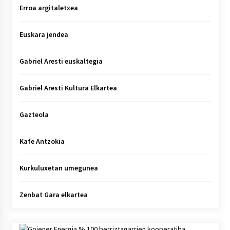
Erroa argitaletxea
Euskara jendea
Gabriel Aresti euskaltegia
Gabriel Aresti Kultura Elkartea
Gazteola
Kafe Antzokia
Kurkuluxetan umegunea
Zenbat Gara elkartea