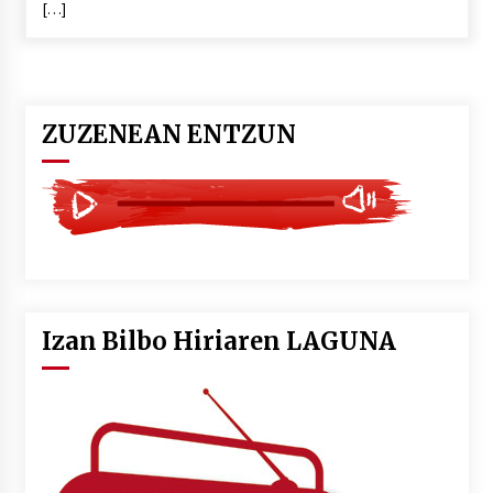
[…]
POTTO: San Pedro jaietako bertso-saioa
2026/07/09
ZUZENEAN ENTZUN
Larunbatean Plentziako Itsas Martxa ospatuko
da
2026/07/07
LIBURUEN ERREPUBLIKA TXIKIA: Hiragana akats
isil batekin dator beti
2026/07/07
Izan Bilbo Hiriaren LAGUNA
Auritz Iñurrietaren margoak ikusgai
Uribitarte40 aretoan
2026/07/03
SOINUGELA: Paul McCartney eta Ringo Starr-en
lan berriak