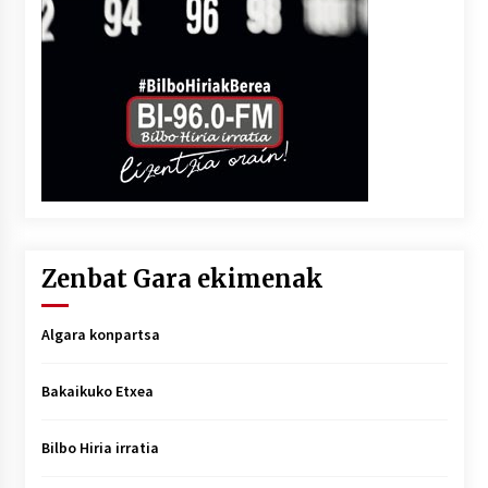
Zenbat Gara ekimenak
Algara konpartsa
Bakaikuko Etxea
Bilbo Hiria irratia