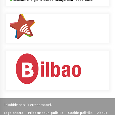
Eskubide batzuk erreserbaturik
Lege-oharra
Pribatutasun-politika
Cookie-politika
About