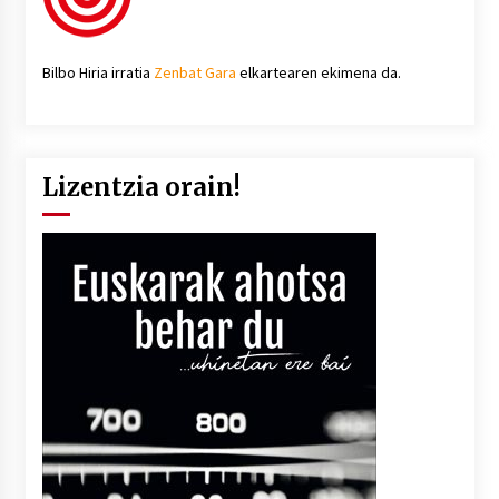
Bilbo Hiria irratia
Zenbat Gara
elkartearen ekimena da.
Lizentzia orain!