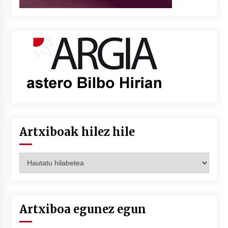
Artxiboak hilez hile
Artxiboak
hilez
hile
Artxiboa egunez egun