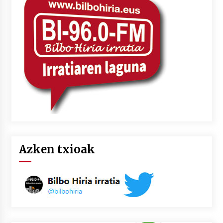
2026/07/03
MUSIBLA #297: Bide, Boards Of Canada, Somak,
Tiga, Twisted Teens, Underscores, Habia
2026/07/02
Azken txioak