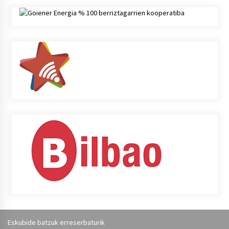
Eskubide batzuk erreserbaturik