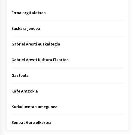
Erroa argitaletxea
Euskara jendea
Gabriel Aresti euskaltegia
Gabriel Aresti Kultura Elkartea
Gazteola
Kafe Antzokia
Kurkuluxetan umegunea
Zenbat Gara elkartea