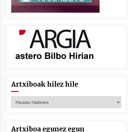
Artxiboak hilez hile
Artxiboak
hilez
hile
Artxiboa egunez egun