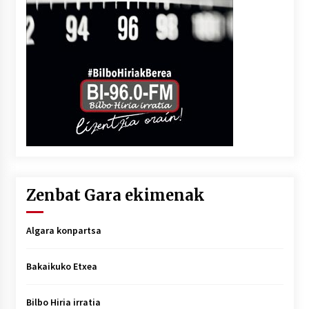
Zenbat Gara ekimenak
Algara konpartsa
Bakaikuko Etxea
Bilbo Hiria irratia