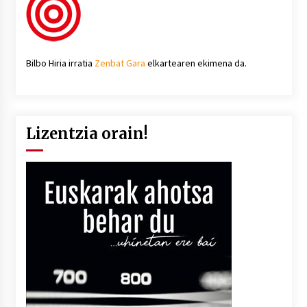
Bilbo Hiria irratia
Zenbat Gara
elkartearen ekimena da.
Lizentzia orain!