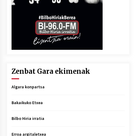
Zenbat Gara ekimenak
Algara konpartsa
Bakaikuko Etxea
Bilbo Hiria irratia
Erroa argitaletxea