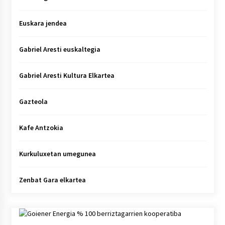
Euskara jendea
Gabriel Aresti euskaltegia
Gabriel Aresti Kultura Elkartea
Gazteola
Kafe Antzokia
Kurkuluxetan umegunea
Zenbat Gara elkartea