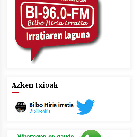
2026/07/03
MUSIBLA #297: Bide, Boards Of Canada, Somak,
Tiga, Twisted Teens, Underscores, Habia
2026/07/02
Azken txioak