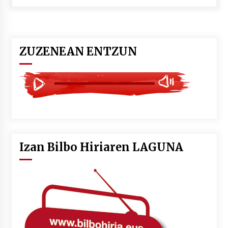
POTTO: San Pedro jaietako bertso-saioa
2026/07/09
ZUZENEAN ENTZUN
Larunbatean Plentziako Itsas Martxa ospatuko
da
2026/07/07
LIBURUEN ERREPUBLIKA TXIKIA: Hiragana akats
isil batekin dator beti
2026/07/07
Izan Bilbo Hiriaren LAGUNA
Auritz Iñurrietaren margoak ikusgai
Uribitarte40 aretoan
2026/07/03
SOINUGELA: Paul McCartney eta Ringo Starr-en
lan berriak