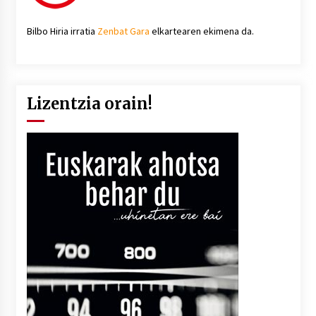
Bilbo Hiria irratia
Zenbat Gara
elkartearen ekimena da.
Lizentzia orain!