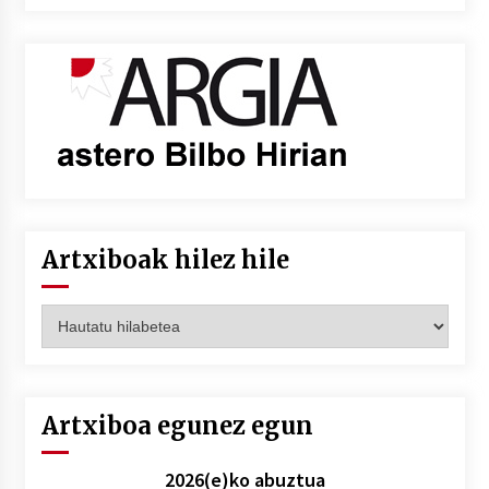
Artxiboak hilez hile
Artxiboak
hilez
hile
Artxiboa egunez egun
2026(e)ko abuztua