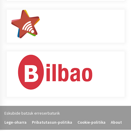
Eskubide batzuk erreserbaturik
Lege-oharra
Pribatutasun-politika
Cookie-politika
About