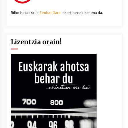
Bilbo Hiria irratia
Zenbat Gara
elkartearen ekimena da.
Lizentzia orain!