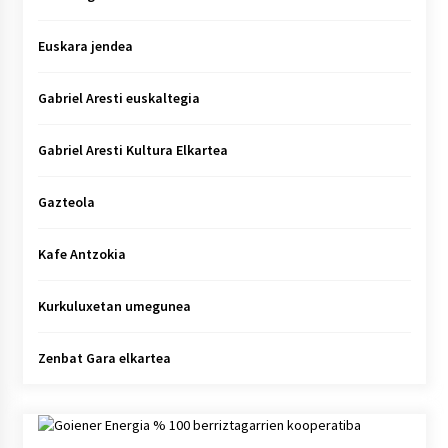
Euskara jendea
Gabriel Aresti euskaltegia
Gabriel Aresti Kultura Elkartea
Gazteola
Kafe Antzokia
Kurkuluxetan umegunea
Zenbat Gara elkartea