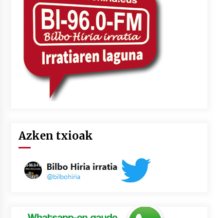
2026/07/03
MUSIBLA #297: Bide, Boards Of Canada, Somak,
Tiga, Twisted Teens, Underscores, Habia
2026/07/02
Azken txioak