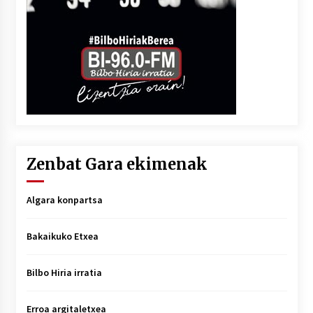
Zenbat Gara ekimenak
Algara konpartsa
Bakaikuko Etxea
Bilbo Hiria irratia
Erroa argitaletxea