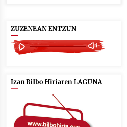
POTTO: San Pedro jaietako bertso-saioa
2026/07/09
ZUZENEAN ENTZUN
Larunbatean Plentziako Itsas Martxa ospatuko
da
2026/07/07
LIBURUEN ERREPUBLIKA TXIKIA: Hiragana akats
isil batekin dator beti
2026/07/07
Izan Bilbo Hiriaren LAGUNA
Auritz Iñurrietaren margoak ikusgai
Uribitarte40 aretoan
2026/07/03
SOINUGELA: Paul McCartney eta Ringo Starr-en
lan berriak