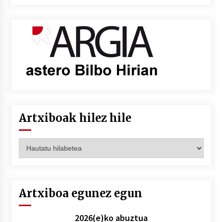
Artxiboak hilez hile
Artxiboak
hilez
hile
Artxiboa egunez egun
2026(e)ko abuztua