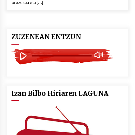
prozesua eta […]
POTTO: San Pedro jaietako bertso-saioa
2026/07/09
ZUZENEAN ENTZUN
Larunbatean Plentziako Itsas Martxa ospatuko
da
2026/07/07
LIBURUEN ERREPUBLIKA TXIKIA: Hiragana akats
isil batekin dator beti
2026/07/07
Izan Bilbo Hiriaren LAGUNA
Auritz Iñurrietaren margoak ikusgai
Uribitarte40 aretoan
2026/07/03
SOINUGELA: Paul McCartney eta Ringo Starr-en
lan berriak