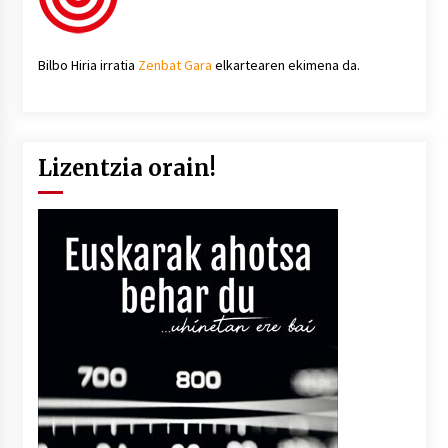
Bilbo Hiria irratia
Zenbat Gara
elkartearen ekimena da.
Lizentzia orain!