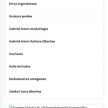
Erroa argitaletxea
Euskara jendea
Gabriel Aresti euskaltegia
Gabriel Aresti Kultura Elkartea
Gazteola
Kafe Antzokia
Kurkuluxetan umegunea
Zenbat Gara elkartea