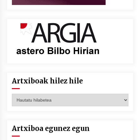
Artxiboak hilez hile
Artxiboak
hilez
hile
Artxiboa egunez egun