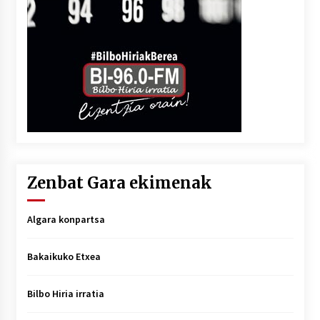
Zenbat Gara ekimenak
Algara konpartsa
Bakaikuko Etxea
Bilbo Hiria irratia