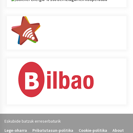
Eskubide batzuk erreserbaturik
Lege-oharra
Pribatutasun-politika
Cookie-politika
About