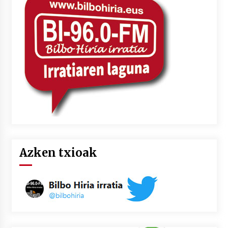
2026/07/03
MUSIBLA #297: Bide, Boards Of Canada, Somak,
Tiga, Twisted Teens, Underscores, Habia
2026/07/02
Azken txioak