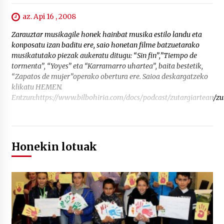
az. Api 16 , 2008
Zarauztar musikagile honek hainbat musika estilo landu eta
konposatu izan baditu ere, saio honetan filme batzuetarako
musikatutako piezak aukeratu ditugu: “Sin fin”,”Tiempo de
tormenta”, “Yoyes” eta “Karramarro uhartea”, baita bestetik,
“Zapatos de mujer”operako obertura ere. Saioa deskargatzeko
klikatu HEMEN.
Entzun:https://www.bilbohiria.com/docs/podcast/zutargiartean/z
Honekin lotuak