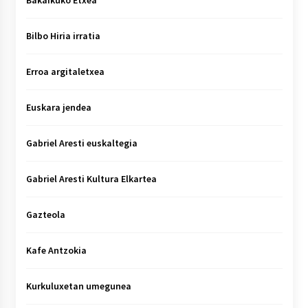
Bakaikuko Etxea
Bilbo Hiria irratia
Erroa argitaletxea
Euskara jendea
Gabriel Aresti euskaltegia
Gabriel Aresti Kultura Elkartea
Gazteola
Kafe Antzokia
Kurkuluxetan umegunea