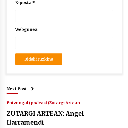
2026/07/03
E-posta
*
MUSIBLA #297: Bide, Boards Of Canada, Somak,
Tiga, Twisted Teens, Underscores, Habia
2026/07/02
Webgunea
Next Post
Entzungai (podcast)
Zutargi Artean
ZUTARGI ARTEAN: Angel
Ilarramendi