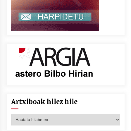
Artxiboak hilez hile
Artxiboak
hilez
hile