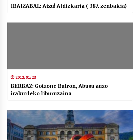
IBAIZABAL: Aizu! Aldizkaria ( 387. zenbakia)
2012/01/23
BERBAZ: Gotzone Butron, Abusu auzo
irakurleko liburuzaina