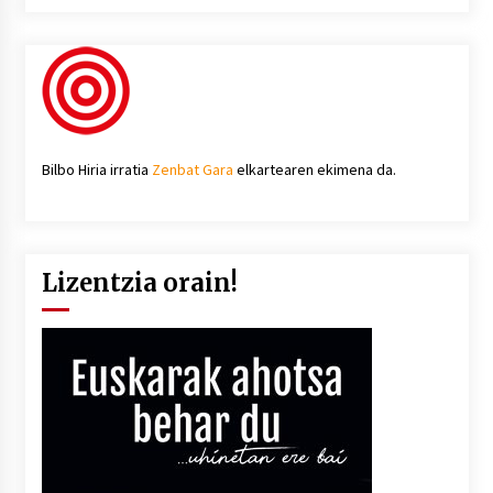
Bilbo Hiria irratia
Zenbat Gara
elkartearen ekimena da.
Lizentzia orain!