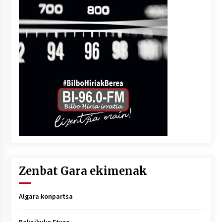
Zenbat Gara ekimenak
Algara konpartsa