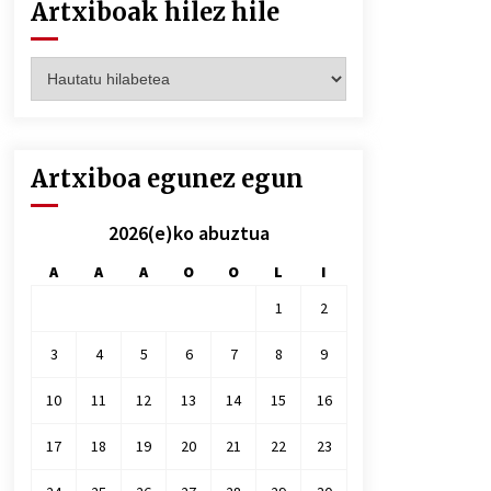
Artxiboak hilez hile
Artxiboak
hilez
hile
Artxiboa egunez egun
2026(e)ko abuztua
A
A
A
O
O
L
I
1
2
3
4
5
6
7
8
9
10
11
12
13
14
15
16
17
18
19
20
21
22
23