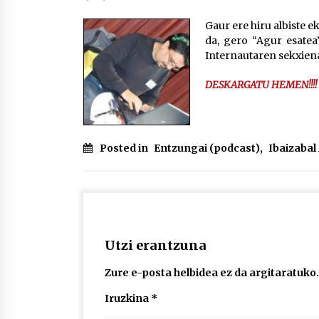
protagonista
2026/07/16
Gaur ere hiru albiste e
da, gero “Agur esatea
POTTO: San Pedro jaietako bertso-
Internautaren sekxiena
saioa
2026/07/09
DESKARGATU HEMEN!!!!
Auritz Iñurrietaren margoak
ikusgai Uribitarte40 aretoan
Posted in
Entzungai (podcast)
,
Ibaizaba
2026/07/03
Utzi erantzuna
Zure e-posta helbidea ez da argitaratuko.
Iruzkina
*