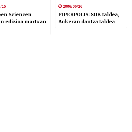
/15
2006/06/26
en Sciencen
PIPERPOLIS: SOK taldea,
en edizioa martxan
Aukeran dantza taldea