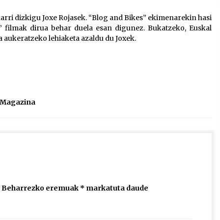
2026/07/15
karri dizkigu Joxe Rojasek. “Blog and Bikes” ekimenarekin hasi
” filmak dirua behar duela esan digunez. Bukatzeko, Euskal
Larunbatean Plentziako Itsas
 aukeratzeko lehiaketa azaldu du Joxek.
Martxa ospatuko da
2026/07/07
SOINUGELA: Paul McCartney eta
Ringo Starr-en lan berriak
l Magazina
2026/07/03
Beharrezko eremuak
*
markatuta daude