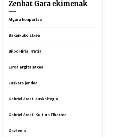
Zenbat Gara ekimenak
Algara konpartsa
Bakaikuko Etxea
Bilbo Hiria irratia
Erroa argitaletxea
Euskara jendea
Gabriel Aresti euskaltegia
Gabriel Aresti Kultura Elkartea
Gazteola