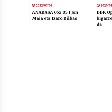
2022/07/07
2020/01
ANABASA 05x 05 I Jon
BBK Op
Maia eta Izaro Bilbao
bigarr
da