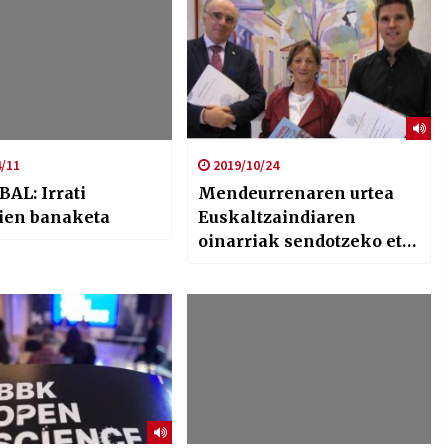
/11
2019/10/24
AL: Irrati
Mendeurrenaren urtea
zien banaketa
Euskaltzaindiaren
oinarriak sendotzeko eta
erronka berriei
erantzuteko ekitaldi
oparoa izan da