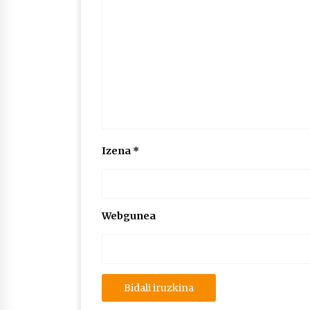
Izena
*
Webgunea