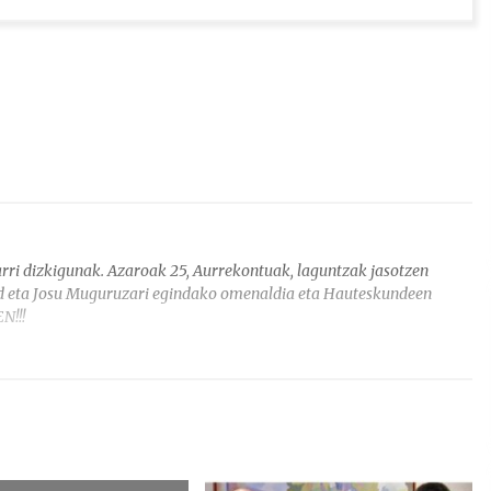
arri dizkigunak. Azaroak 25, Aurrekontuak, laguntzak jasotzen
rd eta Josu Muguruzari egindako omenaldia eta Hauteskundeen
N!!!