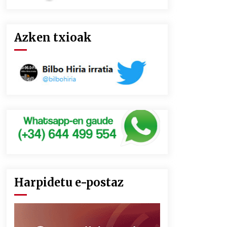
Azken txioak
Harpidetu e-postaz