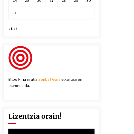
24
25
26
27
28
29
30
31
« Uzt
Bilbo Hiria irratia
Zenbat Gara
elkartearen
ekimena da.
Lizentzia orain!