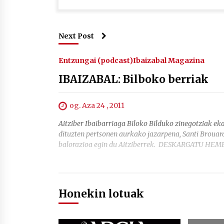
Next Post
Entzungai (podcast)
Ibaizabal Magazina
IBAIZABAL: Bilboko berriak
og. Aza 24 , 2011
Aitziber Ibaibarriaga Biloko Bilduko zinegotziak ek
dituzten pertsonen aurkako jazarpena, Santi Broua
balorazioa egin du Aitziberrek. DESKARGATU HEME
Honekin lotuak