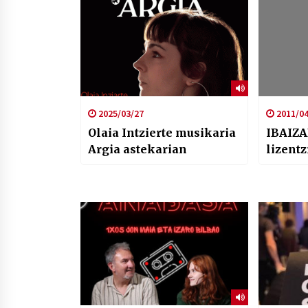
2025/03/27
2011/04
Olaia Intzierte musikaria
IBAIZAB
Argia astekarian
lizent