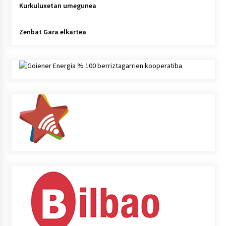
Kurkuluxetan umegunea
Zenbat Gara elkartea