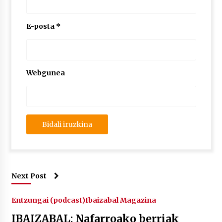
2026/07/03
E-posta
*
MUSIBLA #297: Bide, Boards Of Canada, Somak,
Tiga, Twisted Teens, Underscores, Habia
2026/07/02
Webgunea
Next Post
Entzungai (podcast)
Ibaizabal Magazina
IBAIZABAL: Nafarroako berriak