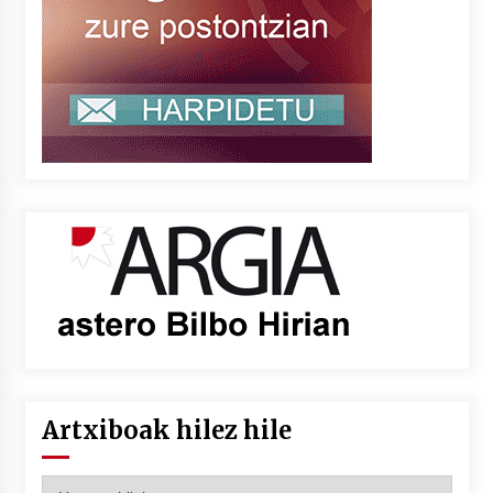
Artxiboak hilez hile
Artxiboak