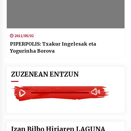
2011/05/02
PIPERPOLIS: Txakur Ingelesak eta
Yogurinha Borova
ZUZENEAN ENTZUN
Izan Bilbo Hiriaren LAGUNA