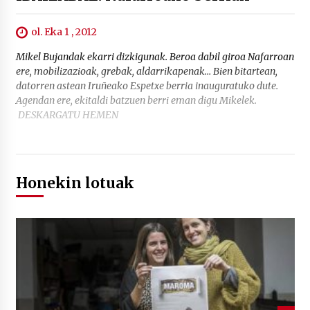
ol. Eka 1 , 2012
Mikel Bujandak ekarri dizkigunak. Beroa dabil giroa Nafarroan
ere, mobilizazioak, grebak, aldarrikapenak… Bien bitartean,
datorren astean Iruñeako Espetxe berria inauguratuko dute.
Agendan ere, ekitaldi batzuen berri eman digu Mikelek.
DESKARGATU HEMEN
Honekin lotuak