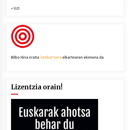
« Uzt
Bilbo Hiria irratia
Zenbat Gara
elkartearen ekimena da.
Lizentzia orain!