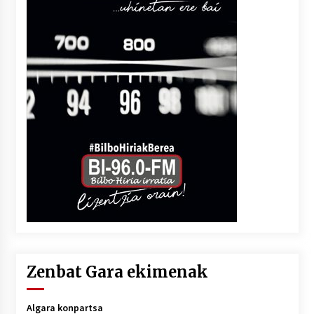
Zenbat Gara ekimenak
Algara konpartsa