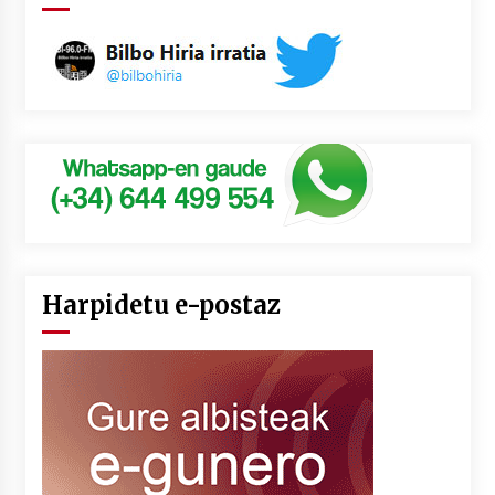
Harpidetu e-postaz