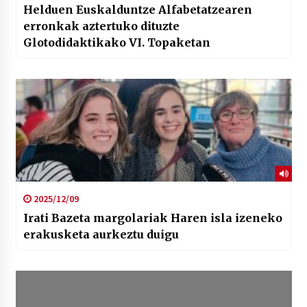
Helduen Euskalduntze Alfabetatzearen
erronkak aztertuko dituzte
Glotodidaktikako VI. Topaketan
2025/12/09
Irati Bazeta margolariak Haren isla izeneko
erakusketa aurkeztu duigu