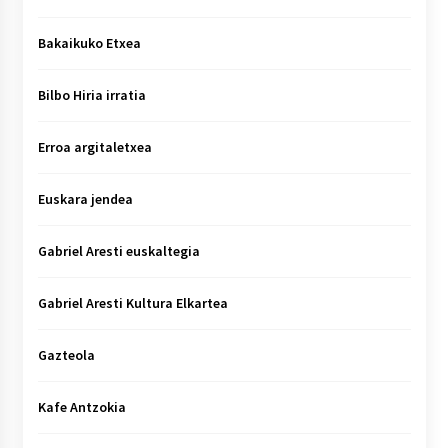
Bakaikuko Etxea
Bilbo Hiria irratia
Erroa argitaletxea
Euskara jendea
Gabriel Aresti euskaltegia
Gabriel Aresti Kultura Elkartea
Gazteola
Kafe Antzokia