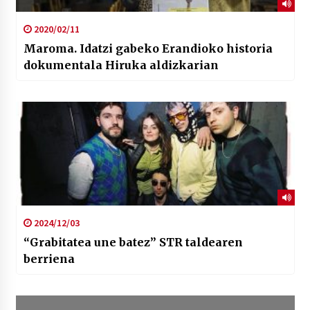
2020/02/11
Maroma. Idatzi gabeko Erandioko historia
dokumentala Hiruka aldizkarian
2024/12/03
“Grabitatea une batez” STR taldearen
berriena