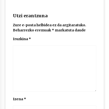
POTTO: San Pedro jaietako bertso-saioa
Utzi erantzuna
2026/07/09
Zure e-posta helbidea ez da argitaratuko.
Beharrezko eremuak
*
markatuta daude
Larunbatean Plentziako Itsas Martxa ospatuko
Iruzkina
*
da
2026/07/07
LIBURUEN ERREPUBLIKA TXIKIA: Hiragana akats
isil batekin dator beti
2026/07/07
Auritz Iñurrietaren margoak ikusgai
Uribitarte40 aretoan
2026/07/03
Izena
*
SOINUGELA: Paul McCartney eta Ringo Starr-en
lan berriak