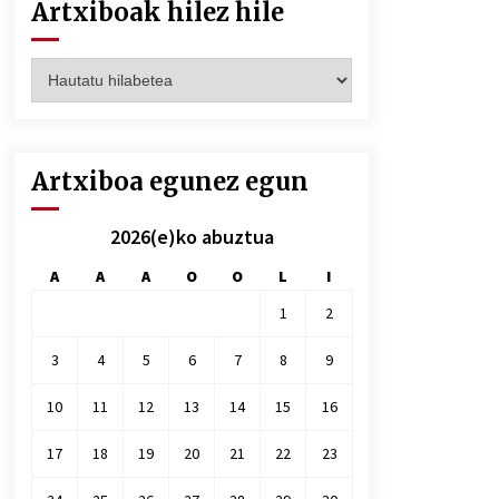
Artxiboak hilez hile
Artxiboak
hilez
hile
Artxiboa egunez egun
2026(e)ko abuztua
A
A
A
O
O
L
I
1
2
3
4
5
6
7
8
9
10
11
12
13
14
15
16
17
18
19
20
21
22
23