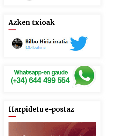
Azken txioak
Harpidetu e-postaz