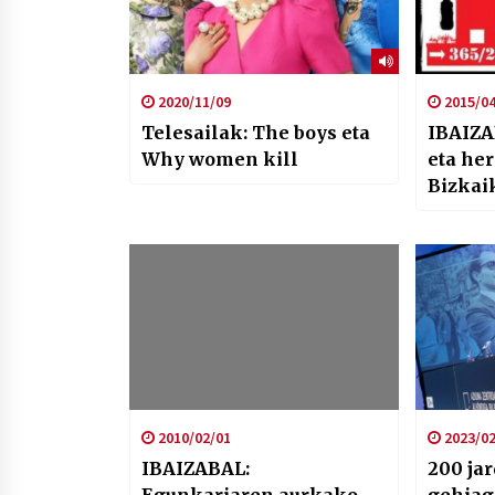
2020/11/09
2015/04
Telesailak: The boys eta
IBAIZA
Why women kill
eta he
Bizkai
2010/02/01
2023/02
IBAIZABAL:
200 ja