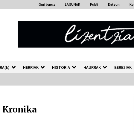
Guri buruz
LAGUNAK
Publi
Entzun
Ko
RA(k)
HERRIAK
HISTORIA
HAURRAK
BEREZIAK
“Hiztegi bat” Gorka Urbizuk
idatzitako letren hiztegia
 Kronika
2026/07/23
Auzoportala : 1×04 Auzofoniak