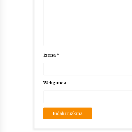
Izena
*
Webgunea