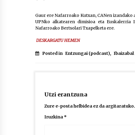
protagonista
2026/07/16
Gaur ere Nafarroako Kutxan, CANen izandako a
UPNko alkatearen dimisioa eta Euskalerria I
POTTO: San Pedro jaietako bertso-
Nafarroako Bertsolari Txapelketa ere.
saioa
2026/07/09
DESKARGATU HEMEN
Auritz Iñurrietaren margoak
Posted in
Entzungai (podcast)
,
Ibaizaba
ikusgai Uribitarte40 aretoan
2026/07/03
Utzi erantzuna
Zure e-posta helbidea ez da argitaratuko.
Iruzkina
*