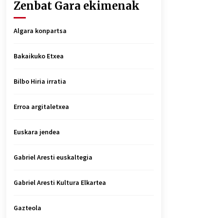
Zenbat Gara ekimenak
Algara konpartsa
Bakaikuko Etxea
Bilbo Hiria irratia
Erroa argitaletxea
Euskara jendea
Gabriel Aresti euskaltegia
Gabriel Aresti Kultura Elkartea
Gazteola