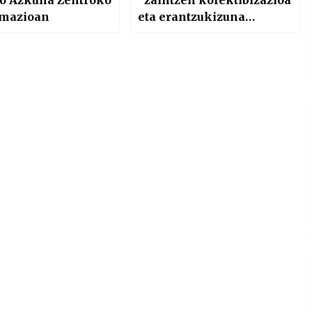
o Azkuna Zentroko
“zaintzen kolektibizazioa
mazioan
eta erantzukizuna
eskatzen dugu”