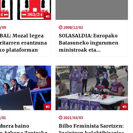
/09
2008/12/02
BAL: Mozal legea
SOLASALDIA: Europako
rritarren erantzuna
Batasuneko ingurumen
ko plataforman
ministroak eta
transgenikoak.
/01
2021/03/03
rduera baino
Bilbo Feminista Saretzen: