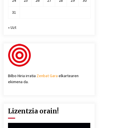
24
25
26
27
28
29
30
31
« Uzt
Bilbo Hiria irratia
Zenbat Gara
elkartearen
ekimena da.
Lizentzia orain!