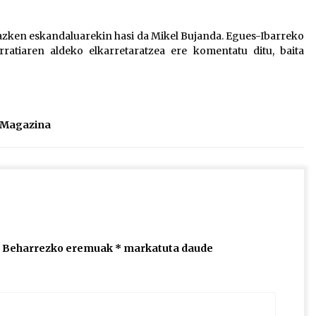
2026/07/15
zken eskandaluarekin hasi da Mikel Bujanda. Egues-Ibarreko
rratiaren aldeko elkarretaratzea ere komentatu ditu, baita
Larunbatean Plentziako Itsas
Martxa ospatuko da
2026/07/07
SOINUGELA: Paul McCartney eta
l Magazina
Ringo Starr-en lan berriak
2026/07/03
Beharrezko eremuak
*
markatuta daude