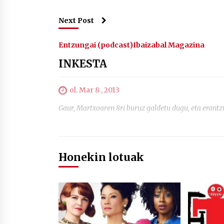
Next Post
Entzungai (podcast)
Ibaizabal Magazina
INKESTA
ol. Mar 8 , 2013
Gaur, Martxoaren 8ri buruz galdetu dugu, eta er
Honekin lotuak