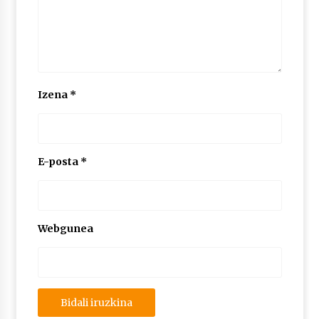
2026/07/03
MUSIBLA #297: Bide, Boards Of Canada, Somak,
Tiga, Twisted Teens, Underscores, Habia
2026/07/02
Izena
*
E-posta
*
Webgunea