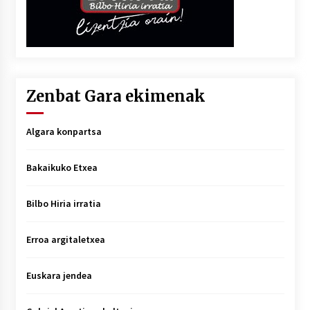
Zenbat Gara ekimenak
Algara konpartsa
Bakaikuko Etxea
Bilbo Hiria irratia
Erroa argitaletxea
Euskara jendea