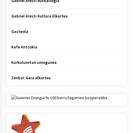
Gabriel Aresti euskaltegia
Gabriel Aresti Kultura Elkartea
Gazteola
Kafe Antzokia
Kurkuluxetan umegunea
Zenbat Gara elkartea