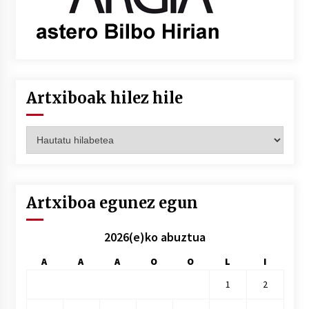
Artxiboak hilez hile
Artxiboak
hilez
hile
Artxiboa egunez egun
2026(e)ko abuztua
A
A
A
O
O
L
I
1
2