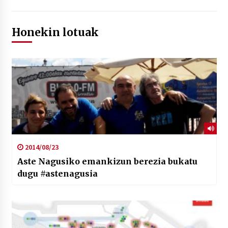
Honekin lotuak
2014/08/23
Aste Nagusiko emankizun berezia bukatu
dugu #astenagusia