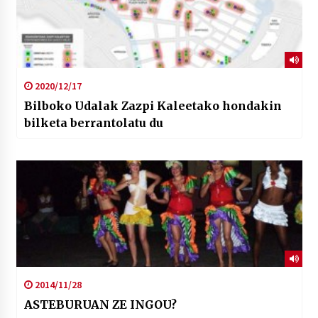
2020/12/17
Bilboko Udalak Zazpi Kaleetako hondakin
bilketa berrantolatu du
2014/11/28
ASTEBURUAN ZE INGOU?