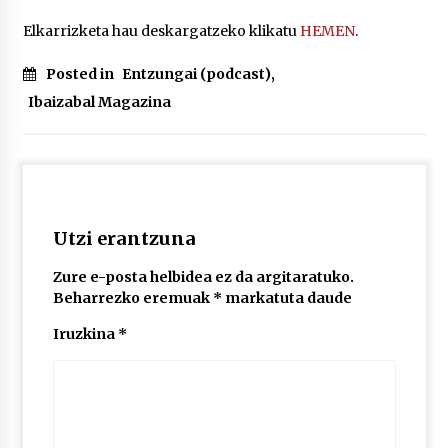
Elkarrizketa hau deskargatzeko klikatu
HEMEN
.
POTTO: San Pedro jaietako bertso-saioa
Posted in
Entzungai (podcast)
,
2026/07/09
Ibaizabal Magazina
Larunbatean Plentziako Itsas Martxa ospatuko
da
2026/07/07
Utzi erantzuna
LIBURUEN ERREPUBLIKA TXIKIA: Hiragana akats
isil batekin dator beti
2026/07/07
Zure e-posta helbidea ez da argitaratuko.
Beharrezko eremuak
*
markatuta daude
Auritz Iñurrietaren margoak ikusgai
Iruzkina
*
Uribitarte40 aretoan
2026/07/03
SOINUGELA: Paul McCartney eta Ringo Starr-en
lan berriak