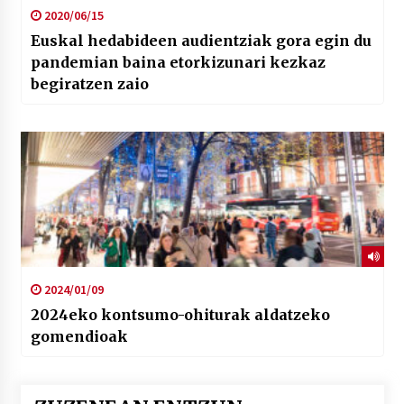
2020/06/15
Euskal hedabideen audientziak gora egin du
pandemian baina etorkizunari kezkaz
begiratzen zaio
2024/01/09
2024eko kontsumo-ohiturak aldatzeko
gomendioak