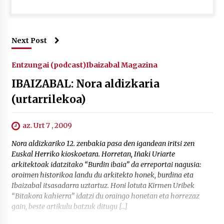
Next Post
Entzungai (podcast)
Ibaizabal Magazina
IBAIZABAL: Nora aldizkaria
(urtarrilekoa)
az. Urt 7 , 2009
Nora aldizkariko 12. zenbakia pasa den igandean iritsi zen
Euskal Herriko kioskoetara. Horretan, Iñaki Uriarte
arkitektoak idatzitako “Burdin ibaia” da erreportai nagusia:
oroimen historikoa landu du arkitekto honek, burdina eta
Ibaizabal itsasadarra uztartuz. Honi lotuta Kirmen Uribek
“Bitakora kahierra” idatzi du oraingo honetan eta horrezaz
gain, beste artikulu batzuk ditugu […]