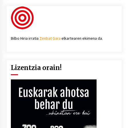
Bilbo Hiria irratia
Zenbat Gara
elkartearen ekimena da.
Lizentzia orain!