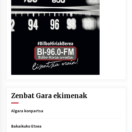
Zenbat Gara ekimenak
Algara konpartsa
Bakaikuko Etxea