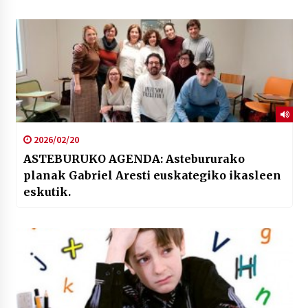
2026/02/20
ASTEBURUKO AGENDA: Astebururako
planak Gabriel Aresti euskategiko ikasleen
eskutik.