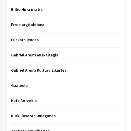
Bilbo Hiria irratia
Erroa argitaletxea
Euskara jendea
Gabriel Aresti euskaltegia
Gabriel Aresti Kultura Elkartea
Gazteola
Kafe Antzokia
Kurkuluxetan umegunea