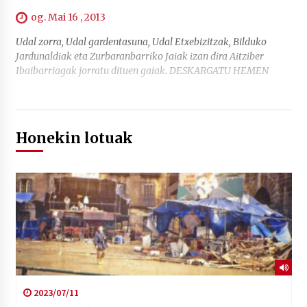
og. Mai 16 , 2013
Udal zorra, Udal gardentasuna, Udal Etxebizitzak, Bilduko
Jardunaldiak eta Zurbaranbarriko Jaiak izan dira Aitziber
Ibaibarriagak jorratu dituen gaiak. DESKARGATU HEMEN
Honekin lotuak
2023/07/11