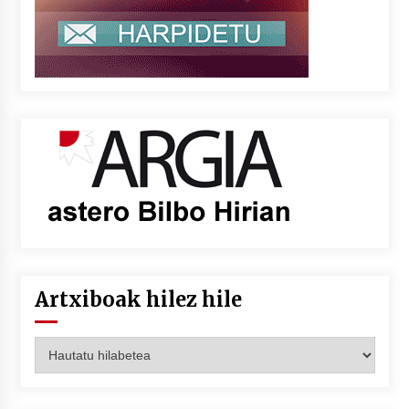
Artxiboak hilez hile
Artxiboak
hilez
hile