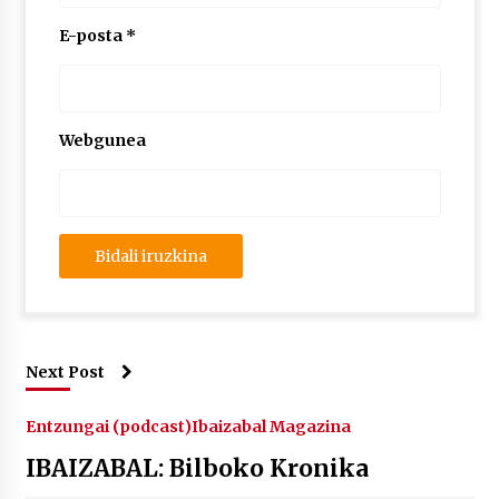
2026/07/03
E-posta
*
MUSIBLA #297: Bide, Boards Of Canada, Somak,
Tiga, Twisted Teens, Underscores, Habia
2026/07/02
Webgunea
Next Post
Entzungai (podcast)
Ibaizabal Magazina
IBAIZABAL: Bilboko Kronika