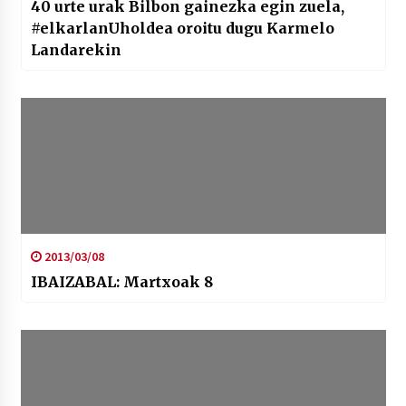
40 urte urak Bilbon gainezka egin zuela,
#elkarlanUholdea oroitu dugu Karmelo
Landarekin
2013/03/08
IBAIZABAL: Martxoak 8