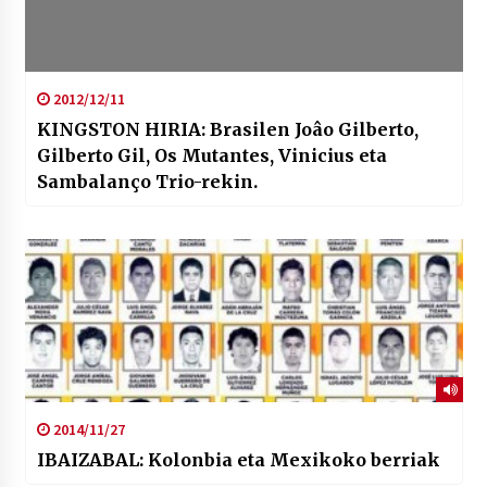
2012/12/11
KINGSTON HIRIA: Brasilen Joâo Gilberto,
Gilberto Gil, Os Mutantes, Vinicius eta
Sambalanço Trio-rekin.
2014/11/27
IBAIZABAL: Kolonbia eta Mexikoko berriak