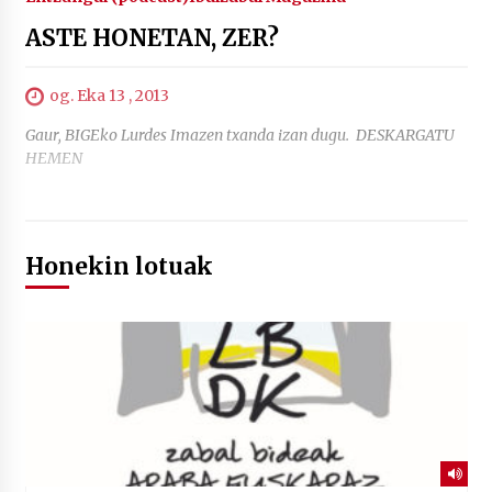
ASTE HONETAN, ZER?
og. Eka 13 , 2013
Gaur, BIGEko Lurdes Imazen txanda izan dugu. DESKARGATU
HEMEN
Honekin lotuak