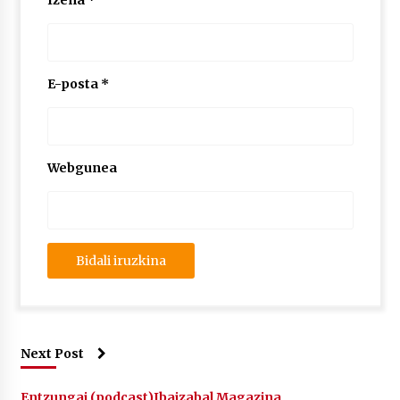
Izena
*
2026/07/03
MUSIBLA #297: Bide, Boards Of Canada, Somak,
Tiga, Twisted Teens, Underscores, Habia
E-posta
*
2026/07/02
Webgunea
Next Post
Entzungai (podcast)
Ibaizabal Magazina