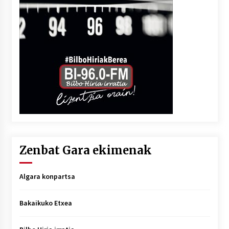
Zenbat Gara ekimenak
Algara konpartsa
Bakaikuko Etxea