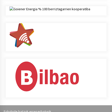
Eskubide batzuk erreserbaturik