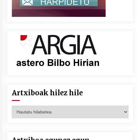
Artxiboak hilez hile
Artxiboak
hilez
hile