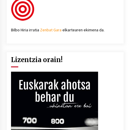
Bilbo Hiria irratia
Zenbat Gara
elkartearen ekimena da.
Lizentzia orain!