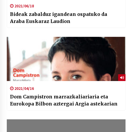
2021/06/18
Bideak zabalduz igandean ospatuko da
Araba Euskaraz Laudion
2021/04/16
Dom Campistron marrazkaliariaria eta
Eurokopa Bilbon aztergai Argia astekarian