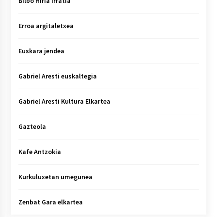
Bilbo Hiria irratia
Erroa argitaletxea
Euskara jendea
Gabriel Aresti euskaltegia
Gabriel Aresti Kultura Elkartea
Gazteola
Kafe Antzokia
Kurkuluxetan umegunea
Zenbat Gara elkartea