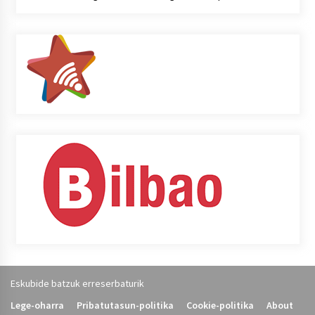
Eskubide batzuk erreserbaturik
Lege-oharra
Pribatutasun-politika
Cookie-politika
About