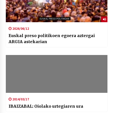
2026/06/12
Euskal preso politikoen egoera aztergai
ARGIA astekarian
2014/03/17
IBAIZABAL: Oiolako urtegiaren ura