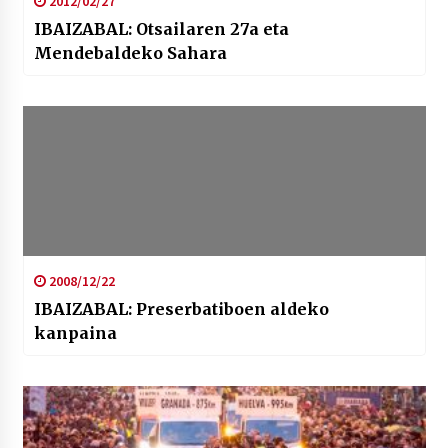
2012/02/27
2026/07/03
IBAIZABAL: Otsailaren 27a eta
Mendebaldeko Sahara
MUSIBLA #297: Bide, Boards Of Canada, Somak,
Tiga, Twisted Teens, Underscores, Habia
2026/07/02
2008/12/22
IBAIZABAL: Preserbatiboen aldeko
kanpaina