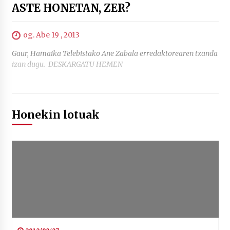
ASTE HONETAN, ZER?
POTTO: San Pedro jaietako bertso-saioa
og. Abe 19 , 2013
2026/07/09
Gaur, Hamaika Telebistako Ane Zabala erredaktorearen txanda
izan dugu. DESKARGATU HEMEN
Larunbatean Plentziako Itsas Martxa ospatuko
da
2026/07/07
Honekin lotuak
LIBURUEN ERREPUBLIKA TXIKIA: Hiragana akats
isil batekin dator beti
2026/07/07
Auritz Iñurrietaren margoak ikusgai
Uribitarte40 aretoan
2026/07/03
SOINUGELA: Paul McCartney eta Ringo Starr-en
lan berriak