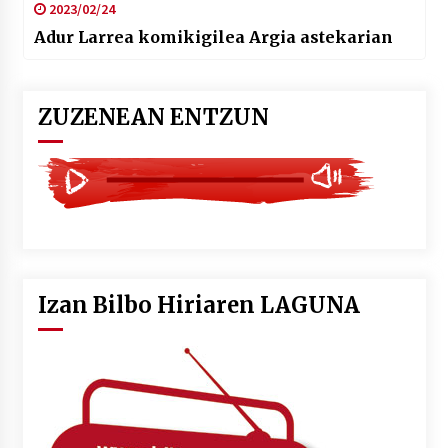
2023/02/24
Adur Larrea komikigilea Argia astekarian
ZUZENEAN ENTZUN
Izan Bilbo Hiriaren LAGUNA