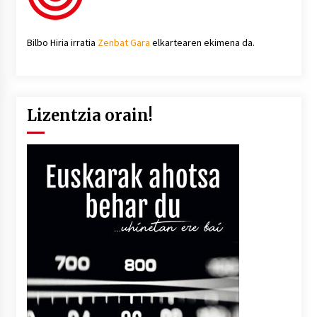
Bilbo Hiria irratia
Zenbat Gara
elkartearen ekimena da.
Lizentzia orain!