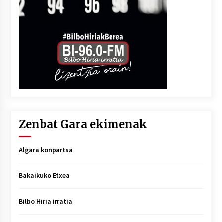
Zenbat Gara ekimenak
Algara konpartsa
Bakaikuko Etxea
Bilbo Hiria irratia