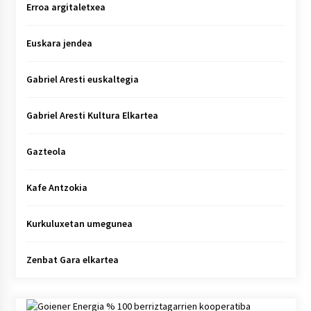
Erroa argitaletxea
Euskara jendea
Gabriel Aresti euskaltegia
Gabriel Aresti Kultura Elkartea
Gazteola
Kafe Antzokia
Kurkuluxetan umegunea
Zenbat Gara elkartea