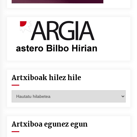
Artxiboak hilez hile
Artxiboak
hilez
hile
Artxiboa egunez egun