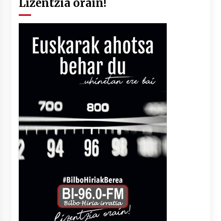
Lizentzia orain!