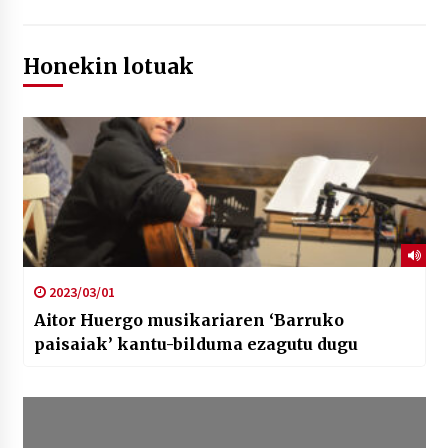
Honekin lotuak
2023/03/01
Aitor Huergo musikariaren ‘Barruko
paisaiak’ kantu-bilduma ezagutu dugu