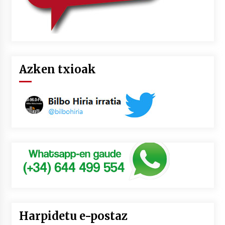
Azken txioak
Harpidetu e-postaz