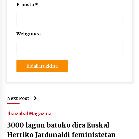
E-posta
*
Webgunea
Next Post
Ibaizabal Magazina
3000 lagun batuko dira Euskal
Herriko Jardunaldi feministetan