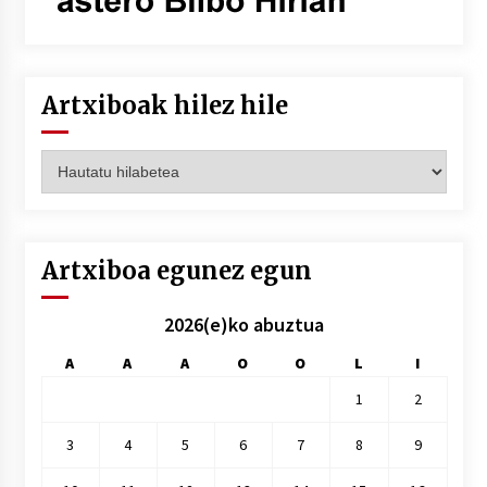
Artxiboak hilez hile
Artxiboak
hilez
hile
Artxiboa egunez egun
2026(e)ko abuztua
A
A
A
O
O
L
I
1
2
3
4
5
6
7
8
9