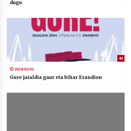
dugu
2024/02/02
Gure jaialdia gaur eta bihar Erandion