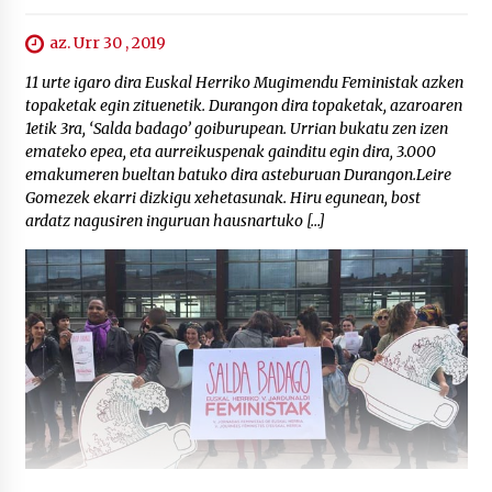
az. Urr 30 , 2019
11 urte igaro dira Euskal Herriko Mugimendu Feministak azken
topaketak egin zituenetik. Durangon dira topaketak, azaroaren
1etik 3ra, ‘Salda badago’ goiburupean. Urrian bukatu zen izen
emateko epea, eta aurreikuspenak gainditu egin dira, 3.000
emakumeren bueltan batuko dira asteburuan Durangon.Leire
Gomezek ekarri dizkigu xehetasunak. Hiru egunean, bost
ardatz nagusiren inguruan hausnartuko […]