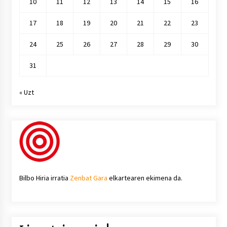
10
11
12
13
14
15
16
17
18
19
20
21
22
23
24
25
26
27
28
29
30
31
« Uzt
Bilbo Hiria irratia
Zenbat Gara
elkartearen ekimena da.