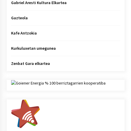
Gabriel Aresti Kultura Elkartea
Gazteola
Kafe Antzokia
Kurkuluxetan umegunea
Zenbat Gara elkartea