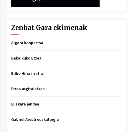
Zenbat Gara ekimenak
Algara konpartsa
Bakaikuko Etxea
Bilbo Hiria irratia
Erroa argitaletxea
Euskara jendea
Gabriel Aresti euskaltegia