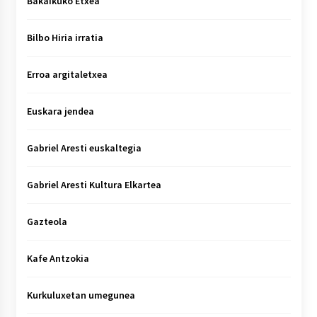
Bakaikuko Etxea
Bilbo Hiria irratia
Erroa argitaletxea
Euskara jendea
Gabriel Aresti euskaltegia
Gabriel Aresti Kultura Elkartea
Gazteola
Kafe Antzokia
Kurkuluxetan umegunea