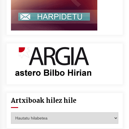
Artxiboak hilez hile
Artxiboak
hilez
hile