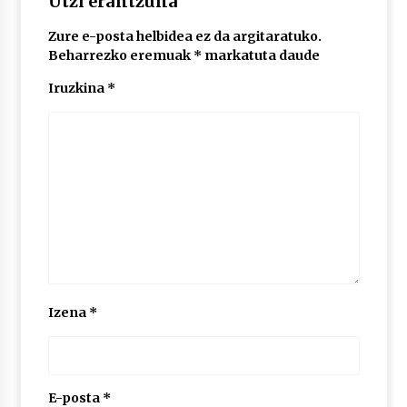
Utzi erantzuna
Zure e-posta helbidea ez da argitaratuko.
POTTO: San Pedro jaietako bertso-saioa
Beharrezko eremuak
*
markatuta daude
2026/07/09
Iruzkina
*
Larunbatean Plentziako Itsas Martxa ospatuko
da
2026/07/07
LIBURUEN ERREPUBLIKA TXIKIA: Hiragana akats
isil batekin dator beti
2026/07/07
Auritz Iñurrietaren margoak ikusgai
Izena
*
Uribitarte40 aretoan
2026/07/03
SOINUGELA: Paul McCartney eta Ringo Starr-en
lan berriak
E-posta
*