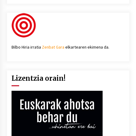
Bilbo Hiria irratia
Zenbat Gara
elkartearen ekimena da.
Lizentzia orain!