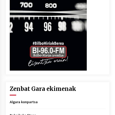
Zenbat Gara ekimenak
Algara konpartsa