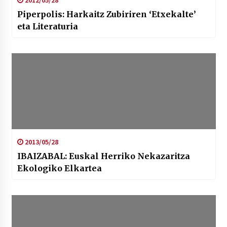
2012/05/28
Piperpolis: Harkaitz Zubiriren ‘Etxekalte’
eta Literaturia
2013/05/28
IBAIZABAL: Euskal Herriko Nekazaritza
Ekologiko Elkartea