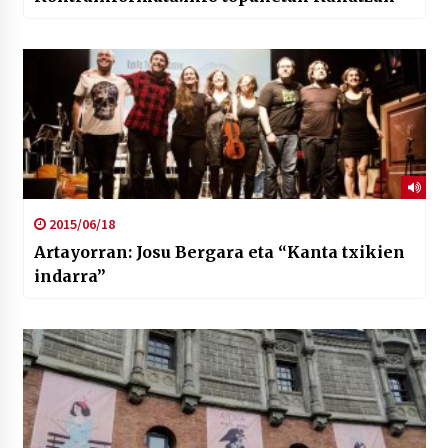
2015/06/18
Artayorran: Josu Bergara eta “Kanta txikien
indarra”