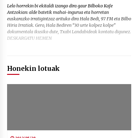
Lelo horrekin bi ekitaldi izango dira gaur Bilboko Kafe
Antzokian: alde batetik mahai-ingurua eta horretan
euskarazko irratigintzaz arituko dira Hala Bedi, 97 FM eta Bilbo
Hiria Irratiak. Gero, Hala Bediren “30 urte kolpez kolpe”
dokumentala ikusiko dute, Txabi Landabideak kontatu digunez.
DESKARGATU HEMEN
Honekin lotuak