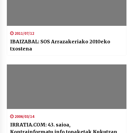
2011/07/12
IBAIZABAL: SOS Arrazakeriako 2010eko
txostena
2006/03/14
IRRATIA.COM: 43. saioa,
Kontrainformatu.info topaketak Kukutzan