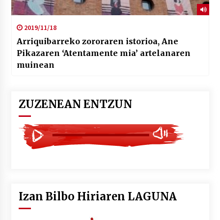
2019/11/18
Arriquibarreko zororaren istorioa, Ane
Pikazaren ‘Atentamente mia’ artelanaren
muinean
ZUZENEAN ENTZUN
Izan Bilbo Hiriaren LAGUNA