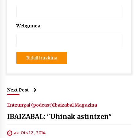
2026/07/03
MUSIBLA #297: Bide, Boards Of Canada, Somak,
Tiga, Twisted Teens, Underscores, Habia
Webgunea
2026/07/02
Next Post
Entzungai (podcast)
Ibaizabal Magazina
IBAIZABAL: "Uhinak astintzen"
az. Ots 12 , 2014