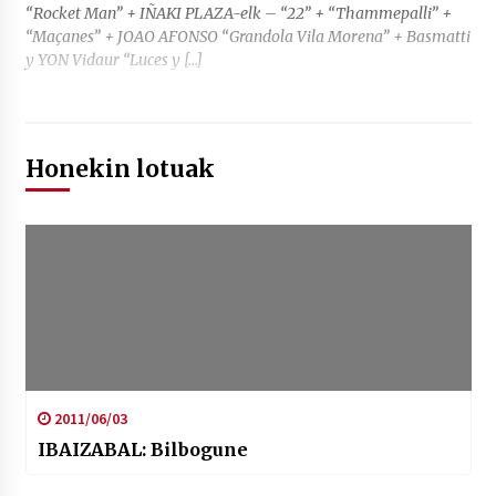
“Rocket Man” + IÑAKI PLAZA-elk – “22” + “Thammepalli” +
“Maçanes” + JOAO AFONSO “Grandola Vila Morena” + Basmatti
y YON Vidaur “Luces y […]
Honekin lotuak
2011/06/03
IBAIZABAL: Bilbogune