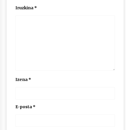
Iruzkina
*
POTTO: San Pedro jaietako bertso-saioa
2026/07/09
Larunbatean Plentziako Itsas Martxa ospatuko
da
2026/07/07
LIBURUEN ERREPUBLIKA TXIKIA: Hiragana akats
isil batekin dator beti
Izena
*
2026/07/07
Auritz Iñurrietaren margoak ikusgai
Uribitarte40 aretoan
2026/07/03
E-posta
*
SOINUGELA: Paul McCartney eta Ringo Starr-en
lan berriak