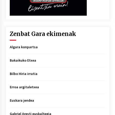
Zenbat Gara ekimenak
Algara konpartsa
Bakaikuko Etxea
Bilbo Hiria irratia
Erroa argitaletxea
Euskara jendea
Gabriel Aresti euskaltegia