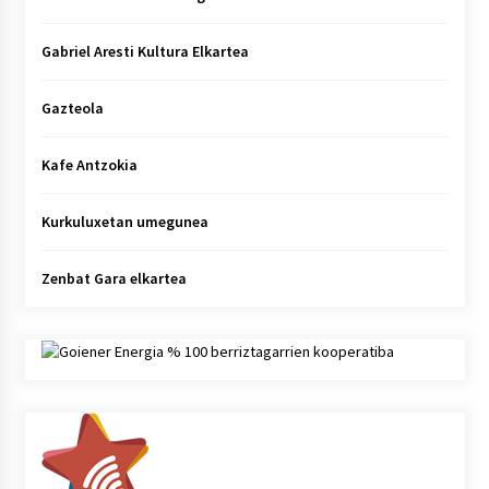
Gabriel Aresti Kultura Elkartea
Gazteola
Kafe Antzokia
Kurkuluxetan umegunea
Zenbat Gara elkartea