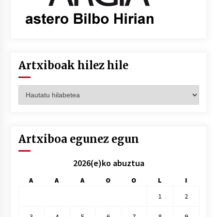
Artxiboak hilez hile
Artxiboak
hilez
hile
Artxiboa egunez egun
2026(e)ko abuztua
A
A
A
O
O
L
I
1
2
3
4
5
6
7
8
9