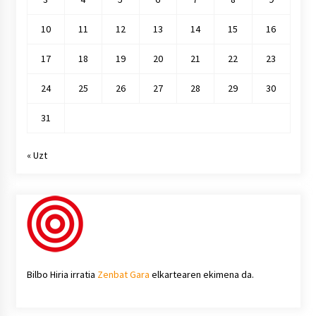
10
11
12
13
14
15
16
17
18
19
20
21
22
23
24
25
26
27
28
29
30
31
« Uzt
Bilbo Hiria irratia
Zenbat Gara
elkartearen ekimena da.