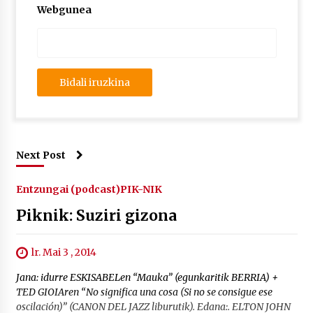
2026/07/03
Webgunea
MUSIBLA #297: Bide, Boards Of Canada, Somak,
Tiga, Twisted Teens, Underscores, Habia
2026/07/02
Next Post
Entzungai (podcast)
PIK-NIK
Piknik: Suziri gizona
lr. Mai 3 , 2014
Jana: idurre ESKISABELen “Mauka” (egunkaritik BERRIA) +
TED GIOIAren “No significa una cosa (Si no se consigue ese
oscilación)” (CANON DEL JAZZ liburutik). Edana:. ELTON JOHN