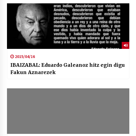
2015/04/16
IBAIZABAL: Eduardo Galeanoz hitz egin digu
Fakun Aznarezek