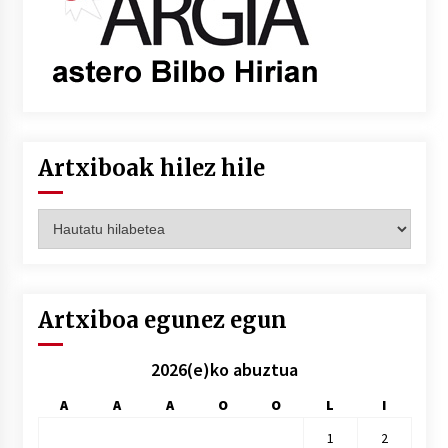
Artxiboak hilez hile
Artxiboak
hilez
hile
Artxiboa egunez egun
2026(e)ko abuztua
A
A
A
O
O
L
I
1
2