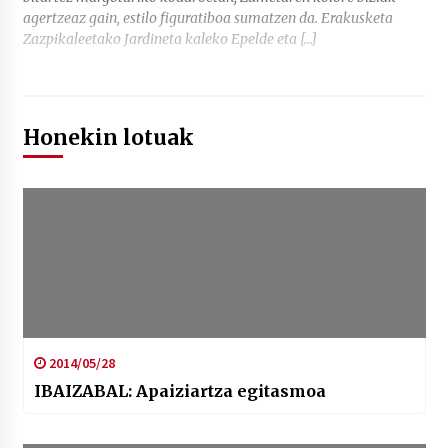
agertzeaz gain, estilo figuratiboa sumatzen da. Erakusketa
Zazpikaleetako Jardineta kaleko Epelde eta […]
Honekin lotuak
2014/05/28
IBAIZABAL: Apaiziartza egitasmoa