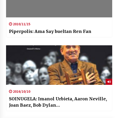
2010/11/15
Piperpolis: Ama Say bueltan Ren Fan
2016/10/10
SOINUGELA: Imanol Urbieta, Aaron Neville,
Joan Baez, Bob Dylan…