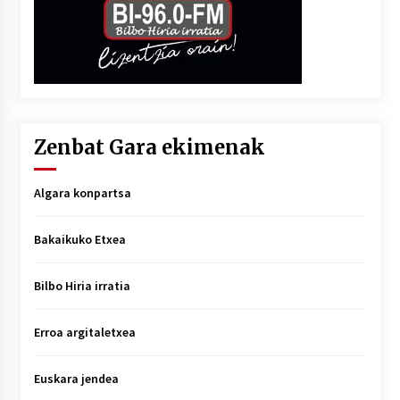
Zenbat Gara ekimenak
Algara konpartsa
Bakaikuko Etxea
Bilbo Hiria irratia
Erroa argitaletxea
Euskara jendea