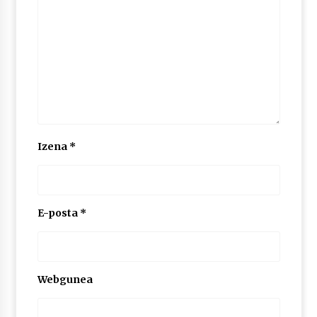
2026/07/03
MUSIBLA #297: Bide, Boards Of Canada, Somak,
Tiga, Twisted Teens, Underscores, Habia
2026/07/02
Izena
*
E-posta
*
Webgunea