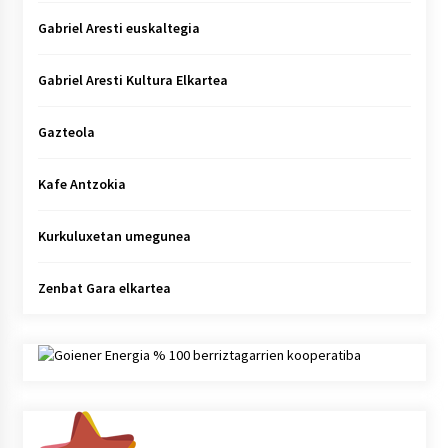
Gabriel Aresti euskaltegia
Gabriel Aresti Kultura Elkartea
Gazteola
Kafe Antzokia
Kurkuluxetan umegunea
Zenbat Gara elkartea