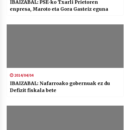
IBAIZABAL: PSE-ko Txarli Prietoren
enpresa, Maroto eta Gora Gasteiz eguna
2014/04/04
IBAIZABAL: Nafarroako gobernuak ez du
Defizit fiskala bete