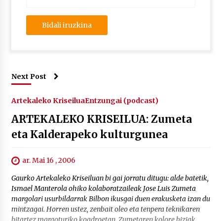
Next Post
Artekaleko Kriseilua
Entzungai (podcast)
ARTEKALEKO KRISEILUA: Zumeta
eta Kalderapeko kulturgunea
ar. Mai 16 , 2006
Gaurko Artekaleko Kriseiluan bi gai jorratu ditugu: alde batetik,
Ismael Manterola ohiko kolaboratzaileak Jose Luis Zumeta
margolari usurbildarrak Bilbon ikusgai duen erakusketa izan du
mintzagai. Horren ustez, zenbait oleo eta tenpera teknikaren
bitartez margoturiko koadroetan, Zumetaren kolore biziak