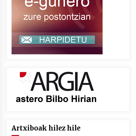
Artxiboak hilez hile