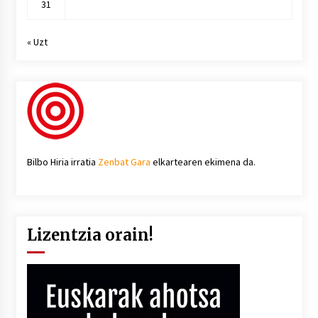
31
« Uzt
Bilbo Hiria irratia
Zenbat Gara
elkartearen ekimena da.
Lizentzia orain!