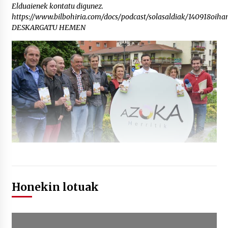
Elduaienek kontatu digunez.
https://www.bilbohiria.com/docs/podcast/solasaldiak/140918oiha
DESKARGATU HEMEN
Honekin lotuak