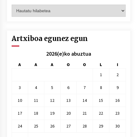
Artxiboak
hilez
hile
Artxiboa egunez egun
2026(e)ko abuztua
A
A
A
O
O
L
I
1
2
3
4
5
6
7
8
9
10
11
12
13
14
15
16
17
18
19
20
21
22
23
24
25
26
27
28
29
30