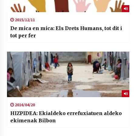
2015/12/11
De mica en mica: Els Drets Humans, tot dit i
tot per fer
2016/04/20
HIZPIDEA: Ekialdeko errefuxiatuen aldeko
ekimenak Bilbon