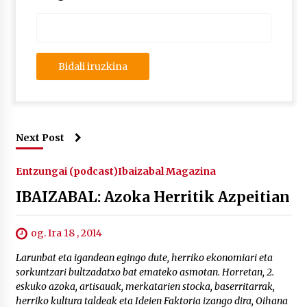
Next Post
Entzungai (podcast)
Ibaizabal Magazina
IBAIZABAL: Azoka Herritik Azpeitian
og. Ira 18 , 2014
Larunbat eta igandean egingo dute, herriko ekonomiari eta
sorkuntzari bultzadatxo bat emateko asmotan. Horretan, 2.
eskuko azoka, artisauak, merkatarien stocka, baserritarrak,
herriko kultura taldeak eta Ideien Faktoria izango dira, Oihana