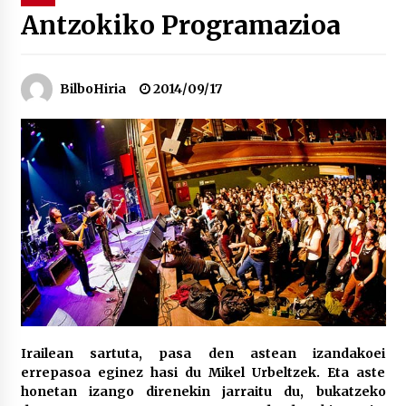
Antzokiko Programazioa
“Hiztegi bat” Gorka Urbizuk idatzitako letren
hiztegia
2026/07/23
BilboHiria
2014/09/17
Bakaikuko barnetegitik gazteek egindako saio
berezia
2026/07/16
Tuba eta bonbardinoaren astea, Bilboko
Kontserbatorioan protagonista
2026/07/16
Auzoportala : 1×04 Auzofoniak
2026/07/15
Irailean sartuta, pasa den astean izandakoei
errepasoa eginez hasi du Mikel Urbeltzek. Eta aste
Gaur abitua da Bilbao bbk live jaialdia
honetan izango direnekin jarraitu du, bukatzeko
2026/07/09