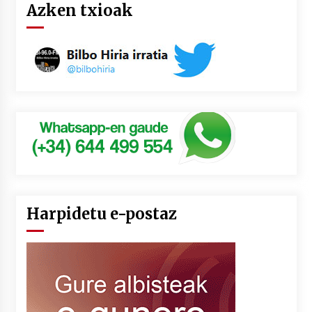
Azken txioak
Harpidetu e-postaz