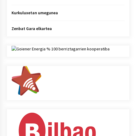
Kurkuluxetan umegunea
Zenbat Gara elkartea