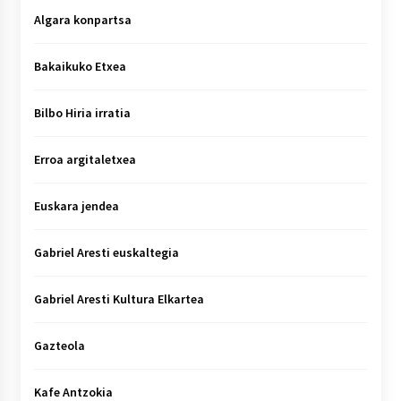
Algara konpartsa
Bakaikuko Etxea
Bilbo Hiria irratia
Erroa argitaletxea
Euskara jendea
Gabriel Aresti euskaltegia
Gabriel Aresti Kultura Elkartea
Gazteola
Kafe Antzokia