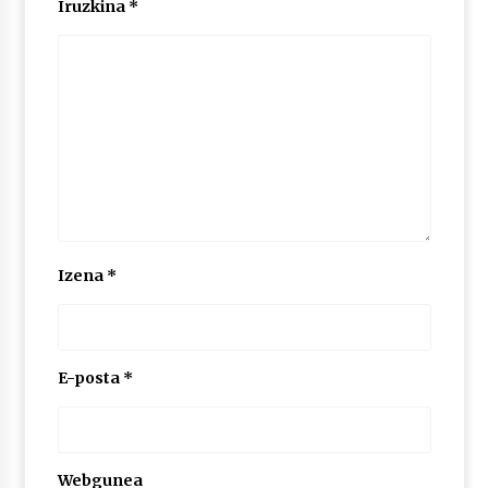
Iruzkina
*
2026/07/03
MUSIBLA #297: Bide, Boards Of Canada, Somak,
Tiga, Twisted Teens, Underscores, Habia
2026/07/02
Izena
*
E-posta
*
Webgunea