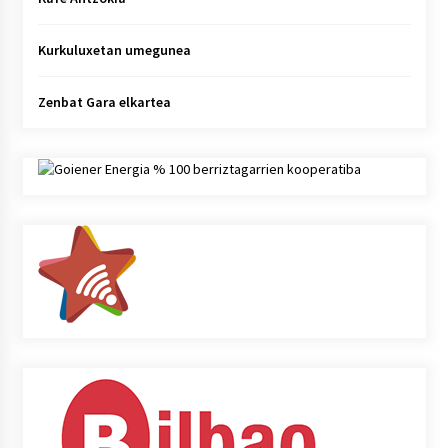
Kurkuluxetan umegunea
Zenbat Gara elkartea