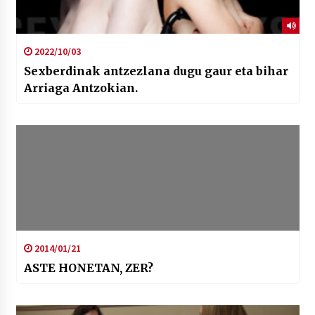
2022/10/03
Sexberdinak antzezlana dugu gaur eta bihar
Arriaga Antzokian.
2014/01/21
ASTE HONETAN, ZER?