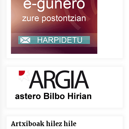
Artxiboak hilez hile