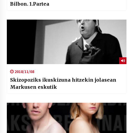
Bilbon. 1.Partea
2018/11/08
Skizopoziks ikuskizuna hitzekin jolasean
Markusen eskutik