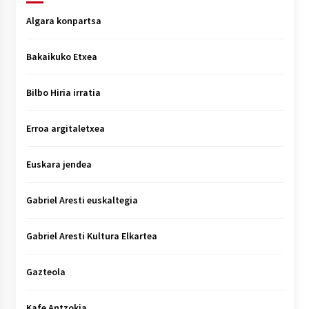
Algara konpartsa
Bakaikuko Etxea
Bilbo Hiria irratia
Erroa argitaletxea
Euskara jendea
Gabriel Aresti euskaltegia
Gabriel Aresti Kultura Elkartea
Gazteola
Kafe Antzokia