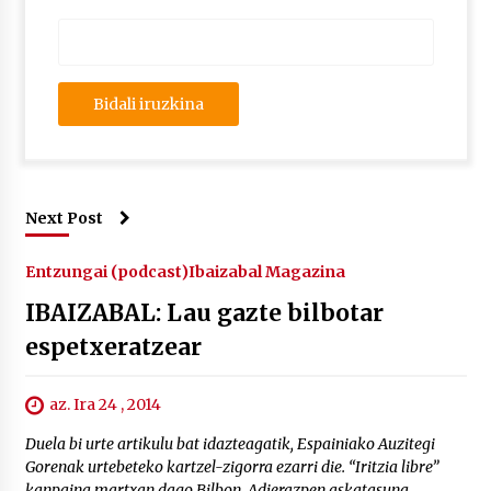
Next Post
Entzungai (podcast)
Ibaizabal Magazina
IBAIZABAL: Lau gazte bilbotar
espetxeratzear
az. Ira 24 , 2014
Duela bi urte artikulu bat idazteagatik, Espainiako Auzitegi
Gorenak urtebeteko kartzel-zigorra ezarri die. “Iritzia libre”
kanpaina martxan dago Bilbon, Adierazpen askatasuna