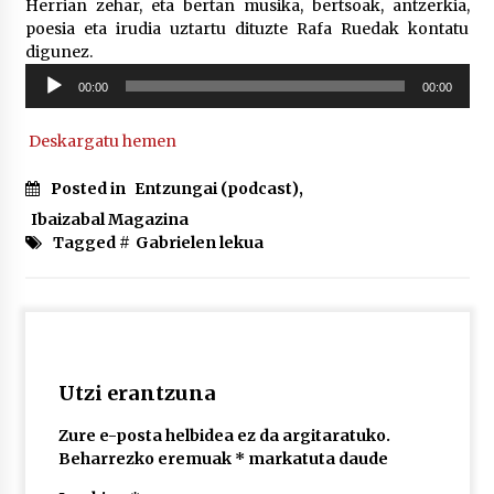
Herrian zehar, eta bertan musika, bertsoak, antzerkia,
poesia eta irudia uztartu dituzte Rafa Ruedak kontatu
digunez.
POTTO: San Pedro jaietako bertso-saioa
Soinu
2026/07/09
00:00
00:00
erreproduzigailua
Deskargatu hemen
Larunbatean Plentziako Itsas Martxa ospatuko
da
Posted in
Entzungai (podcast)
,
2026/07/07
Ibaizabal Magazina
Tagged #
Gabrielen lekua
LIBURUEN ERREPUBLIKA TXIKIA: Hiragana akats
isil batekin dator beti
2026/07/07
Auritz Iñurrietaren margoak ikusgai
Uribitarte40 aretoan
Utzi erantzuna
2026/07/03
Zure e-posta helbidea ez da argitaratuko.
Beharrezko eremuak
*
markatuta daude
SOINUGELA: Paul McCartney eta Ringo Starr-en
lan berriak