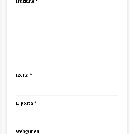
Iruzkina
*
2026/07/03
MUSIBLA #297: Bide, Boards Of Canada, Somak,
Tiga, Twisted Teens, Underscores, Habia
2026/07/02
Izena
*
E-posta
*
Webgunea