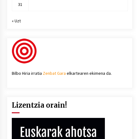
31
« Uzt
Bilbo Hiria irratia
Zenbat Gara
elkartearen ekimena da.
Lizentzia orain!