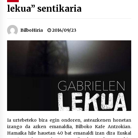
lekua” sentikaria
“Hiztegi bat” Gorka Urbizuk idatzitako letren
hiztegia
2026/07/23
BilboHiria
2014/09/23
Bakaikuko barnetegitik gazteek egindako saio
berezia
2026/07/16
Tuba eta bonbardinoaren astea, Bilboko
Kontserbatorioan protagonista
2026/07/16
Auzoportala : 1×04 Auzofoniak
2026/07/15
Ia urtebeteko bira egin ondoren, asteazkenen honetan
izango da azken emanaldia, Bilboko Kafe Antzokian.
Gaur abitua da Bilbao bbk live jaialdia
Hamaika hile hauetan 40 bat emanaldi izan dira Euskal
2026/07/09