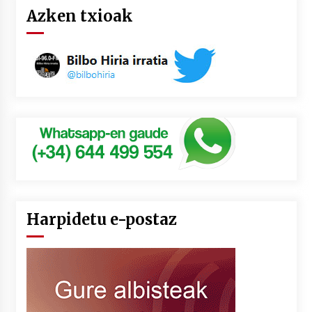
Azken txioak
Harpidetu e-postaz