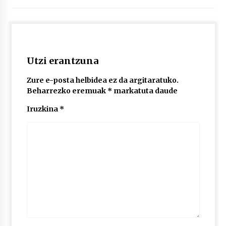
Utzi erantzuna
Zure e-posta helbidea ez da argitaratuko.
Beharrezko eremuak
*
markatuta daude
Iruzkina
*