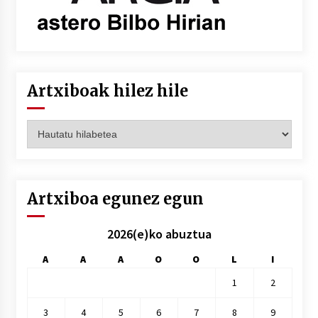
Artxiboak hilez hile
Artxiboak
hilez
hile
Artxiboa egunez egun
2026(e)ko abuztua
A
A
A
O
O
L
I
1
2
3
4
5
6
7
8
9