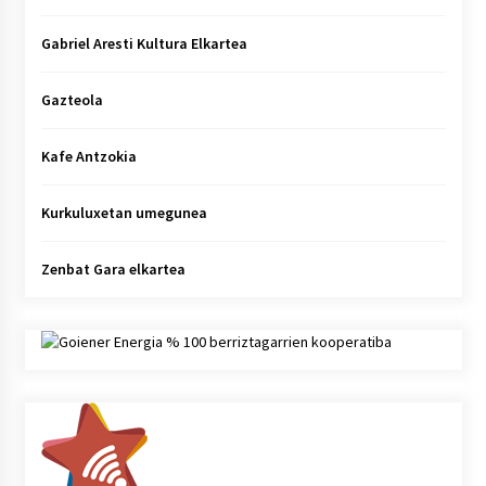
Gabriel Aresti Kultura Elkartea
Gazteola
Kafe Antzokia
Kurkuluxetan umegunea
Zenbat Gara elkartea