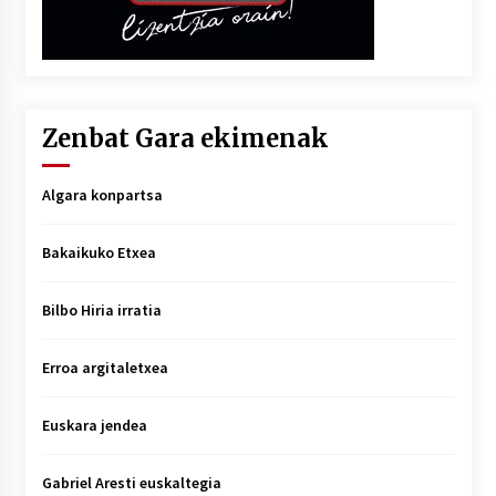
Zenbat Gara ekimenak
Algara konpartsa
Bakaikuko Etxea
Bilbo Hiria irratia
Erroa argitaletxea
Euskara jendea
Gabriel Aresti euskaltegia