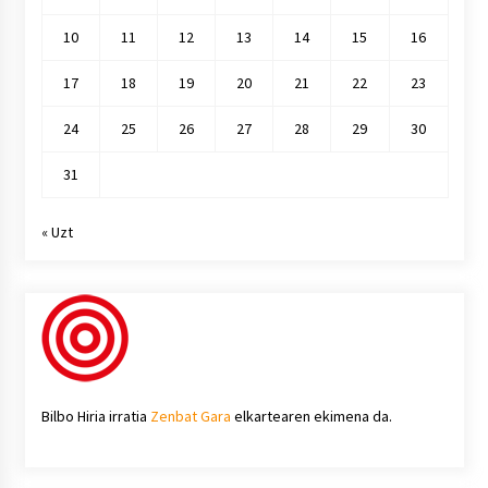
10
11
12
13
14
15
16
17
18
19
20
21
22
23
24
25
26
27
28
29
30
31
« Uzt
Bilbo Hiria irratia
Zenbat Gara
elkartearen ekimena da.