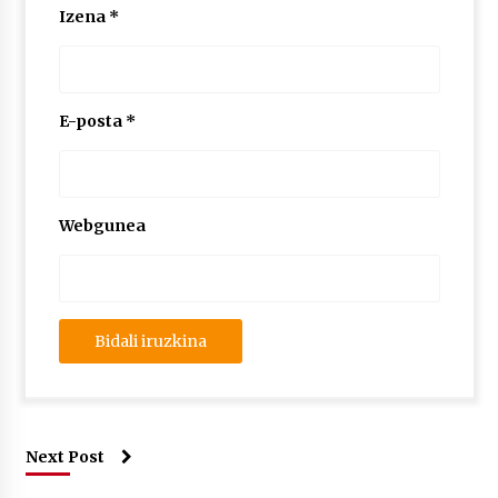
Izena
*
E-posta
*
Webgunea
Next Post