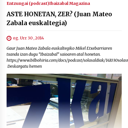
Entzungai (podcast)
Ibaizabal Magazina
ASTE HONETAN, ZER? (Juan Mateo
Zabala euskaltegia)
og. Urr 30 , 2014
Gaur Juan Mateo Zabala euskaltegiko Mikel Etxebarriaren
txanda izan dugu “Ibaizabal” saioaren atal honetan.
https://www.bilbohiria.com/docs/podcast/solasaldiak/141030solas
Deskargatu hemen