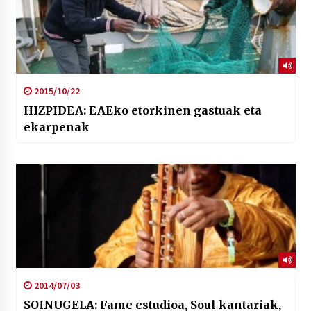
2015/10/22
HIZPIDEA: EAEko etorkinen gastuak eta
ekarpenak
2014/07/03
SOINUGELA: Fame estudioa, Soul kantariak,