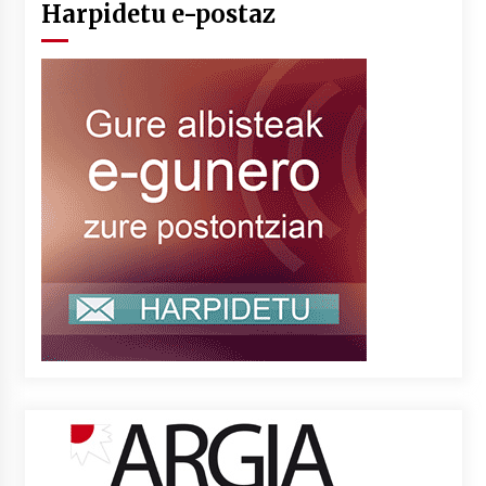
Harpidetu e-postaz