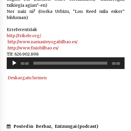
2026/07/03
txikiegia agian”-en)
Nor naiz ni? (Gorka Urbizu, “Lou Reed mila esker”
bilduman)
MUSIBLA #297: Bide, Boards Of Canada, Somak,
Tiga, Twisted Teens, Underscores, Habia
2026/07/02
Erreferentziak
http://trikele.org/
http://www.namasteyogabilbao.es/
http://www.fisiobilbao.es/
Tlf: 626.902.898
Soinu
00:00
00:00
erreproduzigailua
Deskargatu hemen
Posted in
Berbaz
,
Entzungai (podcast)