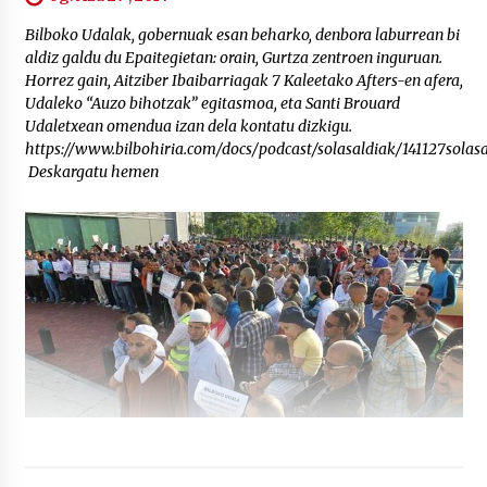
Bilboko Udalak, gobernuak esan beharko, denbora laburrean bi
aldiz galdu du Epaitegietan: orain, Gurtza zentroen inguruan.
Horrez gain, Aitziber Ibaibarriagak 7 Kaleetako Afters-en afera,
Udaleko “Auzo bihotzak” egitasmoa, eta Santi Brouard
Udaletxean omendua izan dela kontatu dizkigu.
https://www.bilbohiria.com/docs/podcast/solasaldiak/141127solasa
Deskargatu hemen