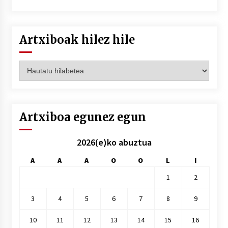
Artxiboak hilez hile
Artxiboak
hilez
hile
Artxiboa egunez egun
2026(e)ko abuztua
A
A
A
O
O
L
I
1
2
3
4
5
6
7
8
9
10
11
12
13
14
15
16