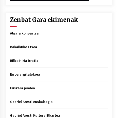
Zenbat Gara ekimenak
Algara konpartsa
Bakaikuko Etxea
Bilbo Hiria irratia
Erroa argitaletxea
Euskara jendea
Gabriel Aresti euskaltegia
Gabriel Aresti Kultura Elkartea