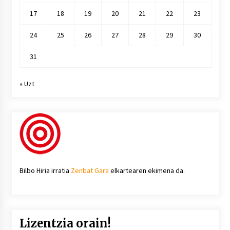
17
18
19
20
21
22
23
24
25
26
27
28
29
30
31
« Uzt
Bilbo Hiria irratia
Zenbat Gara
elkartearen ekimena da.
Lizentzia orain!