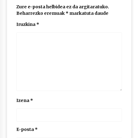
2026/07/03
Zure e-posta helbidea ez da argitaratuko.
Beharrezko eremuak
*
markatuta daude
MUSIBLA #297: Bide, Boards Of Canada, Somak,
Tiga, Twisted Teens, Underscores, Habia
Iruzkina
*
2026/07/02
Izena
*
E-posta
*