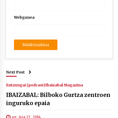
Webgunea
Next Post
Entzungai (podcast)
Ibaizabal Magazina
IBAIZABAL: Bilboko Gurtza zentroen
inguruko epaia
og. Aza 27 , 2014