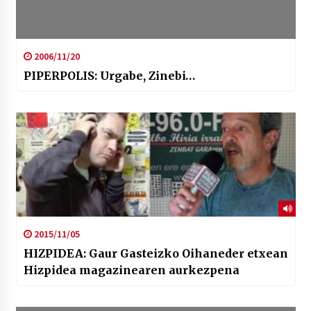
2006/11/20
PIPERPOLIS: Urgabe, Zinebi…
2015/11/05
HIZPIDEA: Gaur Gasteizko Oihaneder etxean
Hizpidea magazinearen aurkezpena