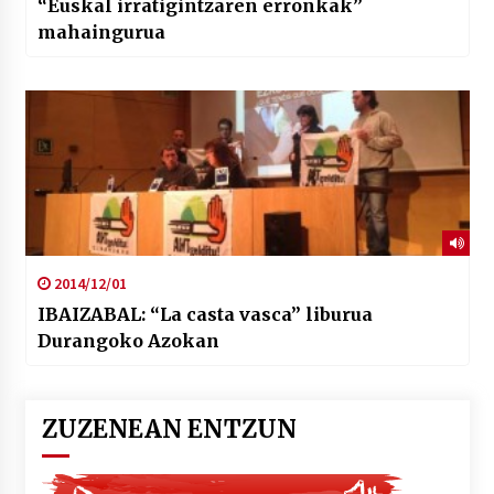
“Euskal irratigintzaren erronkak”
mahaingurua
2014/12/01
IBAIZABAL: “La casta vasca” liburua
Durangoko Azokan
ZUZENEAN ENTZUN