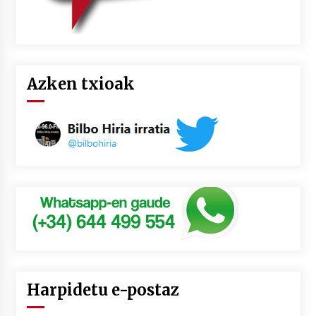
Azken txioak
Harpidetu e-postaz