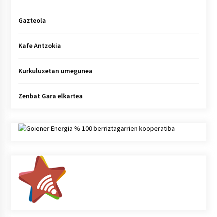
Gazteola
Kafe Antzokia
Kurkuluxetan umegunea
Zenbat Gara elkartea