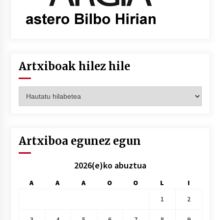
Artxiboak hilez hile
Artxiboak
hilez
hile
Artxiboa egunez egun
2026(e)ko abuztua
A
A
A
O
O
L
I
1
2
3
4
5
6
7
8
9