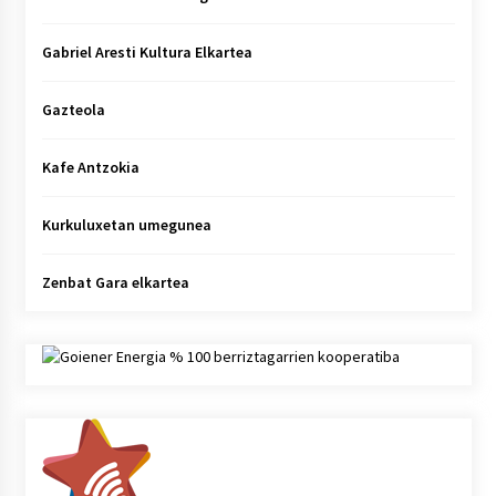
Gabriel Aresti Kultura Elkartea
Gazteola
Kafe Antzokia
Kurkuluxetan umegunea
Zenbat Gara elkartea