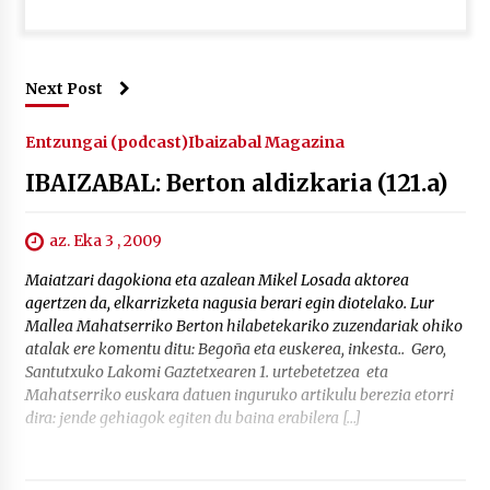
Next Post
Entzungai (podcast)
Ibaizabal Magazina
IBAIZABAL: Berton aldizkaria (121.a)
az. Eka 3 , 2009
Maiatzari dagokiona eta azalean Mikel Losada aktorea
agertzen da, elkarrizketa nagusia berari egin diotelako. Lur
Mallea Mahatserriko Berton hilabetekariko zuzendariak ohiko
atalak ere komentu ditu: Begoña eta euskerea, inkesta.. Gero,
Santutxuko Lakomi Gaztetxearen 1. urtebetetzea eta
Mahatserriko euskara datuen inguruko artikulu berezia etorri
dira: jende gehiagok egiten du baina erabilera […]