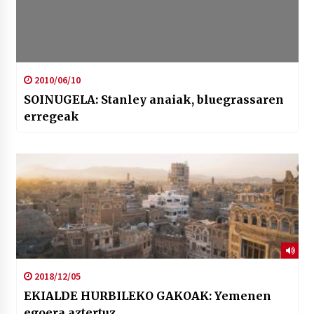
2010/06/10
SOINUGELA: Stanley anaiak, bluegrassaren
erregeak
2018/12/05
EKIALDE HURBILEKO GAKOAK: Yemenen
egoera aztertuz