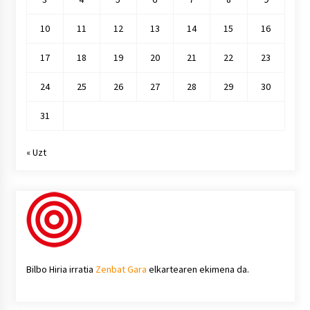
10
11
12
13
14
15
16
17
18
19
20
21
22
23
24
25
26
27
28
29
30
31
« Uzt
Bilbo Hiria irratia
Zenbat Gara
elkartearen ekimena da.