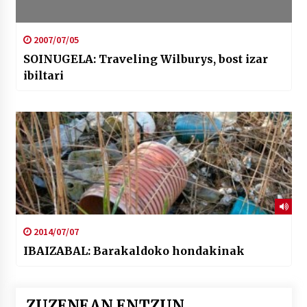
2007/07/05
SOINUGELA: Traveling Wilburys, bost izar
ibiltari
2014/07/07
IBAIZABAL: Barakaldoko hondakinak
ZUZENEAN ENTZUN