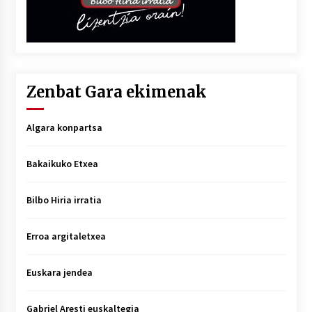
Zenbat Gara ekimenak
Algara konpartsa
Bakaikuko Etxea
Bilbo Hiria irratia
Erroa argitaletxea
Euskara jendea
Gabriel Aresti euskaltegia