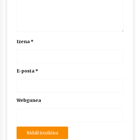
2026/07/03
MUSIBLA #297: Bide, Boards Of Canada, Somak,
Tiga, Twisted Teens, Underscores, Habia
2026/07/02
Izena
*
E-posta
*
Webgunea