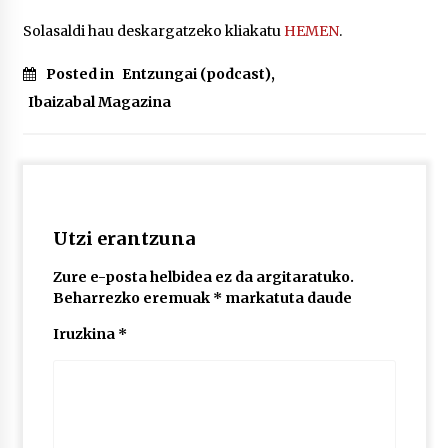
Solasaldi hau deskargatzeko kliakatu
HEMEN
.
POTTO: San Pedro jaietako bertso-saioa
Posted in
Entzungai (podcast)
,
2026/07/09
Ibaizabal Magazina
Larunbatean Plentziako Itsas Martxa ospatuko
da
2026/07/07
Utzi erantzuna
LIBURUEN ERREPUBLIKA TXIKIA: Hiragana akats
isil batekin dator beti
2026/07/07
Zure e-posta helbidea ez da argitaratuko.
Beharrezko eremuak
*
markatuta daude
Auritz Iñurrietaren margoak ikusgai
Iruzkina
*
Uribitarte40 aretoan
2026/07/03
SOINUGELA: Paul McCartney eta Ringo Starr-en
lan berriak