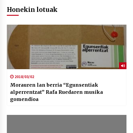
Honekin lotuak
2018/03/02
Morauren lan berria “Egunsentiak
alperrentzat” Rafa Ruedaren musika
gomendioa