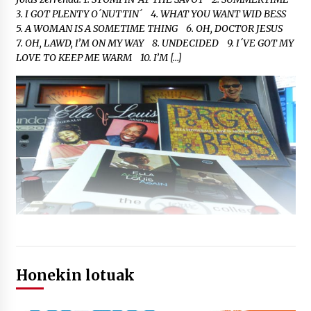
3. I GOT PLENTY O´NUTTIN´ 4. WHAT YOU WANT WID BESS
5. A WOMAN IS A SOMETIME THING 6. OH, DOCTOR JESUS
7. OH, LAWD, I’M ON MY WAY 8. UNDECIDED 9. I´VE GOT MY
LOVE TO KEEP ME WARM 10. I’M […]
Honekin lotuak