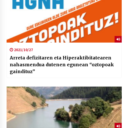
2021/10/27
Arreta defizitaren eta Hiperaktibitatearen
nahasmendua dutenen egunean “oztopoak
gaindituz”