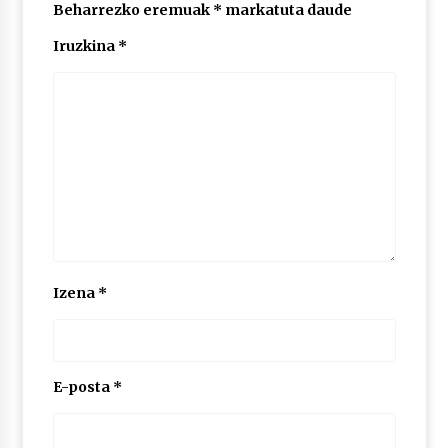
2026/07/03
Beharrezko eremuak
*
markatuta daude
Iruzkina
*
MUSIBLA #297: Bide, Boards Of Canada, Somak,
Tiga, Twisted Teens, Underscores, Habia
2026/07/02
Izena
*
E-posta
*