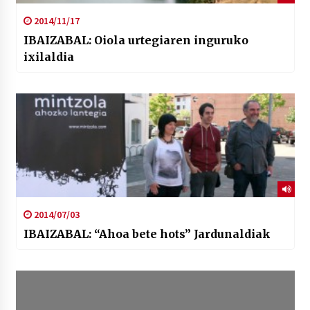
2014/11/17
IBAIZABAL: Oiola urtegiaren inguruko
ixilaldia
2014/07/03
IBAIZABAL: “Ahoa bete hots” Jardunaldiak