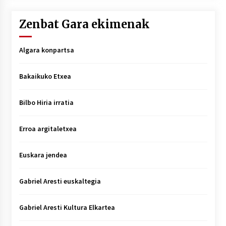
Zenbat Gara ekimenak
Algara konpartsa
Bakaikuko Etxea
Bilbo Hiria irratia
Erroa argitaletxea
Euskara jendea
Gabriel Aresti euskaltegia
Gabriel Aresti Kultura Elkartea