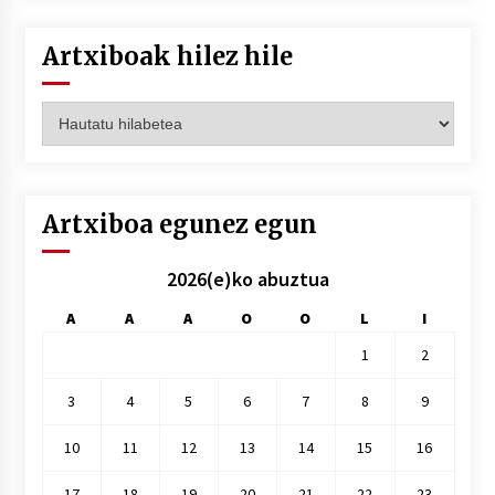
Artxiboak hilez hile
Artxiboak
hilez
hile
Artxiboa egunez egun
2026(e)ko abuztua
A
A
A
O
O
L
I
1
2
3
4
5
6
7
8
9
10
11
12
13
14
15
16
17
18
19
20
21
22
23