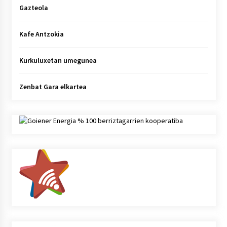
Gazteola
Kafe Antzokia
Kurkuluxetan umegunea
Zenbat Gara elkartea