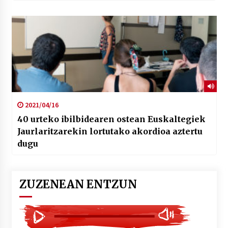
2021/04/16
40 urteko ibilbidearen ostean Euskaltegiek
Jaurlaritzarekin lortutako akordioa aztertu
dugu
ZUZENEAN ENTZUN