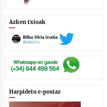
Azken txioak
Harpidetu e-postaz