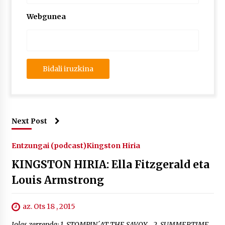
Webgunea
Next Post
Entzungai (podcast)
Kingston Hiria
KINGSTON HIRIA: Ella Fitzgerald eta
Louis Armstrong
az. Ots 18 , 2015
Jolas zerrenda: 1. STOMPIN´AT THE SAVOY 2. SUMMERTIME