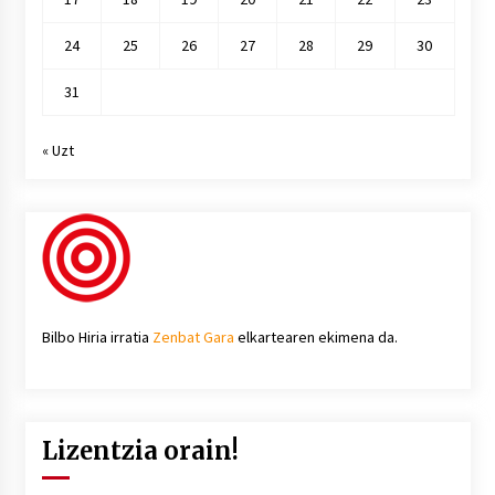
24
25
26
27
28
29
30
31
« Uzt
Bilbo Hiria irratia
Zenbat Gara
elkartearen ekimena da.
Lizentzia orain!