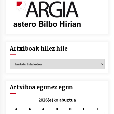
Artxiboak hilez hile
Artxiboak
hilez
hile
Artxiboa egunez egun
2026(e)ko abuztua
A
A
A
O
O
L
I