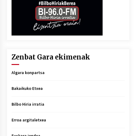
Zenbat Gara ekimenak
Algara konpartsa
Bakaikuko Etxea
Bilbo Hiria irratia
Erroa argitaletxea
Euskara jendea