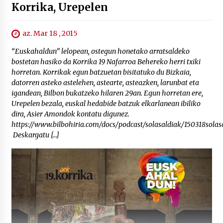
Korrika, Urepelen
az. Mar 18 , 2015
“Euskahaldun” lelopean, ostegun honetako arratsaldeko
bostetan hasiko da Korrika 19 Nafarroa Behereko herri txiki
horretan. Korrikak egun batzuetan bisitatuko du Bizkaia,
datorren asteko astelehen, astearte, asteazken, larunbat eta
igandean, Bilbon bukatzeko hilaren 29an. Egun horretan ere,
Urepelen bezala, euskal hedabide batzuk elkarlanean ibiliko
dira, Asier Amondok kontatu digunez.
https://www.bilbohiria.com/docs/podcast/solasaldiak/150318solas
Deskargatu […]