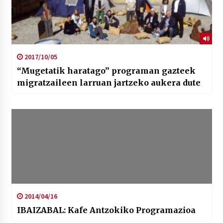
2017/10/05
“Mugetatik haratago” programan gazteek
migratzaileen larruan jartzeko aukera dute
2014/04/16
IBAIZABAL: Kafe Antzokiko Programazioa