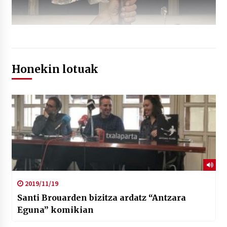
Honekin lotuak
2019/11/19
Santi Brouarden bizitza ardatz “Antzara
Eguna” komikian