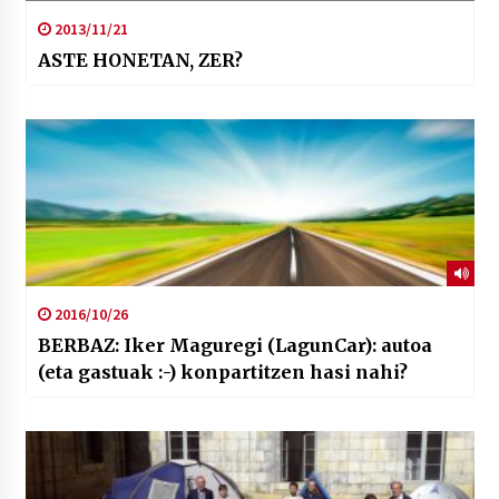
2013/11/21
ASTE HONETAN, ZER?
2016/10/26
BERBAZ: Iker Maguregi (LagunCar): autoa
(eta gastuak :-) konpartitzen hasi nahi?