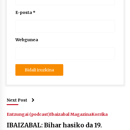
E-posta
*
Webgunea
Next Post
Entzungai (podcast)
Ibaizabal Magazina
Korrika
IBAIZABAL: Bihar hasiko da 19.